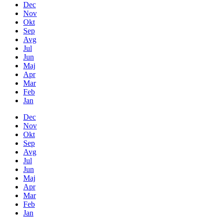
Dec
Nov
Okt
Sep
Avg
Jul
Jun
Maj
Apr
Mar
Feb
Jan
Dec
Nov
Okt
Sep
Avg
Jul
Jun
Maj
Apr
Mar
Feb
Jan