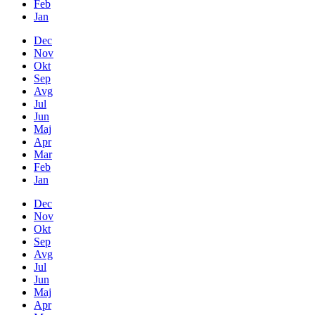
Feb
Jan
Dec
Nov
Okt
Sep
Avg
Jul
Jun
Maj
Apr
Mar
Feb
Jan
Dec
Nov
Okt
Sep
Avg
Jul
Jun
Maj
Apr