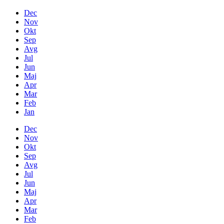
Dec
Nov
Okt
Sep
Avg
Jul
Jun
Maj
Apr
Mar
Feb
Jan
Dec
Nov
Okt
Sep
Avg
Jul
Jun
Maj
Apr
Mar
Feb