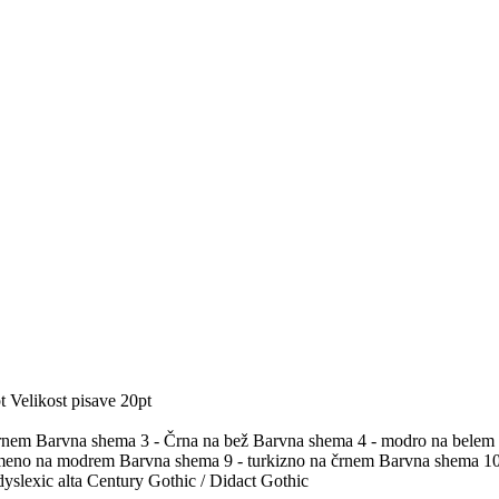
t
Velikost pisave 20pt
črnem
Barvna shema 3 - Črna na bež
Barvna shema 4 - modro na belem
umeno na modrem
Barvna shema 9 - turkizno na črnem
Barvna shema 10 
yslexic alta
Century Gothic / Didact Gothic