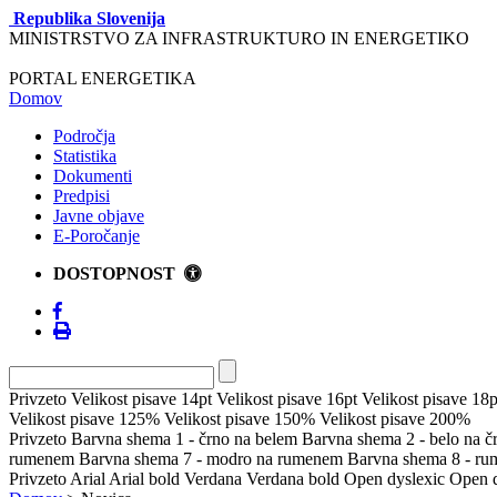
Republika Slovenija
MINISTRSTVO ZA INFRASTRUKTURO IN ENERGETIKO
PORTAL ENERGETIKA
Domov
Področja
Statistika
Dokumenti
Predpisi
Javne objave
E-Poročanje
DOSTOPNOST
Privzeto
Velikost pisave 14pt
Velikost pisave 16pt
Velikost pisave 18p
Velikost pisave 125%
Velikost pisave 150%
Velikost pisave 200%
Privzeto
Barvna shema 1 - črno na belem
Barvna shema 2 - belo na 
rumenem
Barvna shema 7 - modro na rumenem
Barvna shema 8 - r
Privzeto
Arial
Arial bold
Verdana
Verdana bold
Open dyslexic
Open d