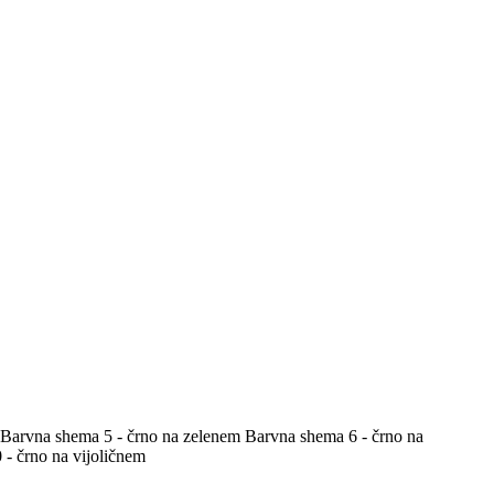
Barvna shema 5 - črno na zelenem
Barvna shema 6 - črno na
- črno na vijoličnem