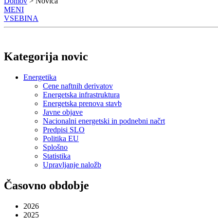
Domov
> Novica
MENI
VSEBINA
Kategorija novic
Energetika
Cene naftnih derivatov
Energetska infrastruktura
Energetska prenova stavb
Javne objave
Nacionalni energetski in podnebni načrt
Predpisi SLO
Politika EU
Splošno
Statistika
Upravljanje naložb
Časovno obdobje
2026
2025