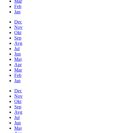
Mar
Feb
Jan
Dec
Nov
Okt
Sep
Avg
Jul
Jun
Maj
Apr
Mar
Feb
Jan
Dec
Nov
Okt
Sep
Avg
Jul
Jun
Maj