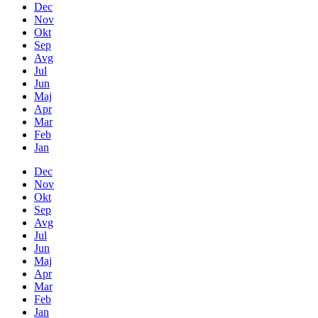
Dec
Nov
Okt
Sep
Avg
Jul
Jun
Maj
Apr
Mar
Feb
Jan
Dec
Nov
Okt
Sep
Avg
Jul
Jun
Maj
Apr
Mar
Feb
Jan