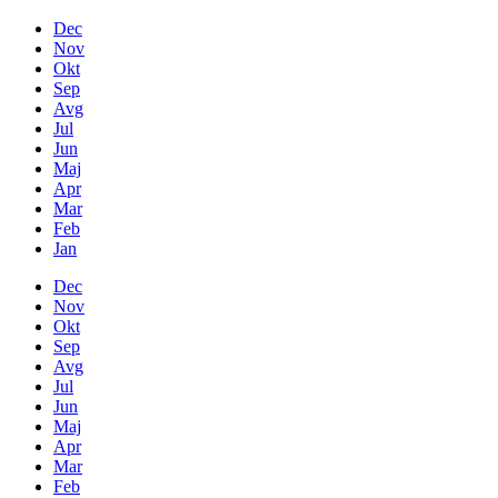
Dec
Nov
Okt
Sep
Avg
Jul
Jun
Maj
Apr
Mar
Feb
Jan
Dec
Nov
Okt
Sep
Avg
Jul
Jun
Maj
Apr
Mar
Feb