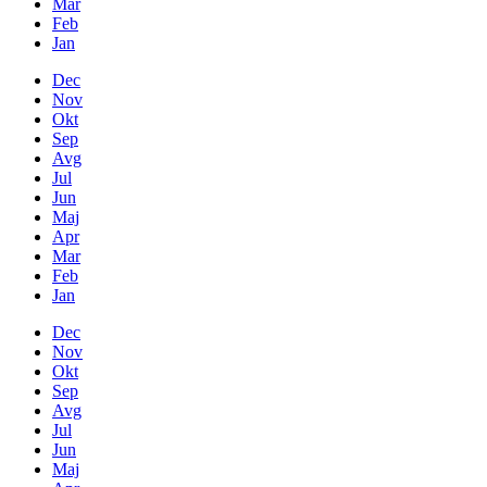
Mar
Feb
Jan
Dec
Nov
Okt
Sep
Avg
Jul
Jun
Maj
Apr
Mar
Feb
Jan
Dec
Nov
Okt
Sep
Avg
Jul
Jun
Maj