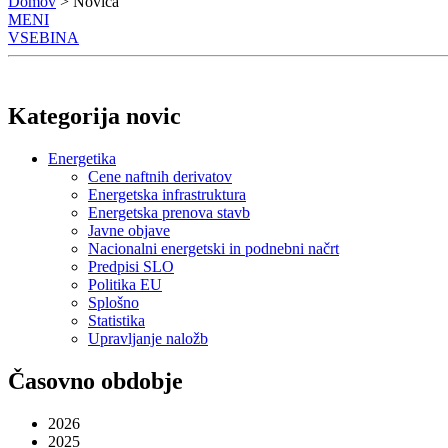
Domov
> Novica
MENI
VSEBINA
Kategorija novic
Energetika
Cene naftnih derivatov
Energetska infrastruktura
Energetska prenova stavb
Javne objave
Nacionalni energetski in podnebni načrt
Predpisi SLO
Politika EU
Splošno
Statistika
Upravljanje naložb
Časovno obdobje
2026
2025