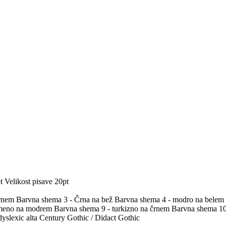
t
Velikost pisave 20pt
črnem
Barvna shema 3 - Črna na bež
Barvna shema 4 - modro na belem
umeno na modrem
Barvna shema 9 - turkizno na črnem
Barvna shema 10 
yslexic alta
Century Gothic / Didact Gothic