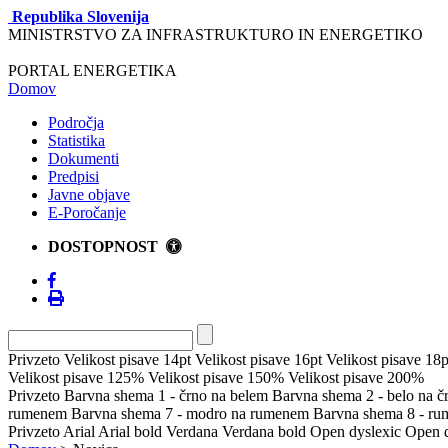
Republika Slovenija
MINISTRSTVO ZA INFRASTRUKTURO IN ENERGETIKO
PORTAL ENERGETIKA
Domov
Področja
Statistika
Dokumenti
Predpisi
Javne objave
E-Poročanje
DOSTOPNOST
Privzeto
Velikost pisave 14pt
Velikost pisave 16pt
Velikost pisave 18p
Velikost pisave 125%
Velikost pisave 150%
Velikost pisave 200%
Privzeto
Barvna shema 1 - črno na belem
Barvna shema 2 - belo na 
rumenem
Barvna shema 7 - modro na rumenem
Barvna shema 8 - r
Privzeto
Arial
Arial bold
Verdana
Verdana bold
Open dyslexic
Open d