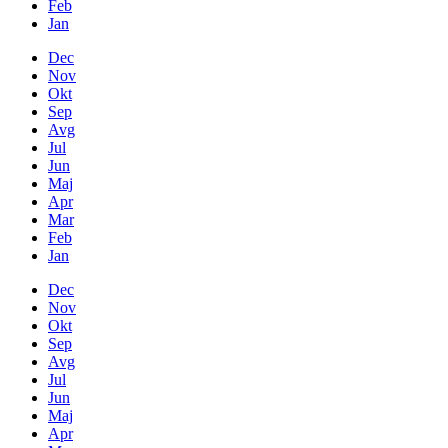
Feb
Jan
Dec
Nov
Okt
Sep
Avg
Jul
Jun
Maj
Apr
Mar
Feb
Jan
Dec
Nov
Okt
Sep
Avg
Jul
Jun
Maj
Apr