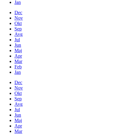
Jan
Dec
Nov
Okt
Sep
Avg
Jul
Jun
Maj
Apr
Mar
Feb
Jan
Dec
Nov
Okt
Sep
Avg
Jul
Jun
Maj
Apr
Mar