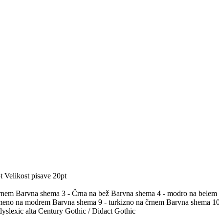
t
Velikost pisave 20pt
črnem
Barvna shema 3 - Črna na bež
Barvna shema 4 - modro na belem
umeno na modrem
Barvna shema 9 - turkizno na črnem
Barvna shema 10 
yslexic alta
Century Gothic / Didact Gothic