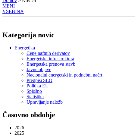
Domov
> Novica
MENI
VSEBINA
Kategorija novic
Energetika
Cene naftnih derivatov
Energetska infrastruktura
Energetska prenova stavb
Javne objave
Nacionalni energetski in podnebni načrt
Predpisi SLO
Politika EU
Splošno
Statistika
Upravljanje naložb
Časovno obdobje
2026
2025