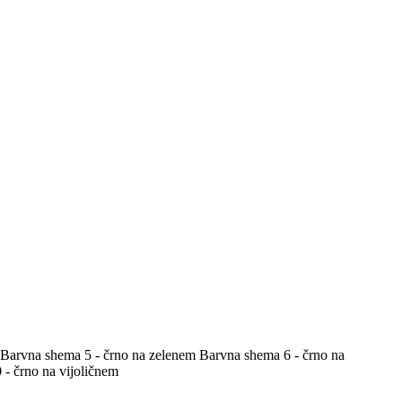
Barvna shema 5 - črno na zelenem
Barvna shema 6 - črno na
- črno na vijoličnem