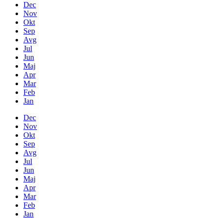
Dec
Nov
Okt
Sep
Avg
Jul
Jun
Maj
Apr
Mar
Feb
Jan
Dec
Nov
Okt
Sep
Avg
Jul
Jun
Maj
Apr
Mar
Feb
Jan