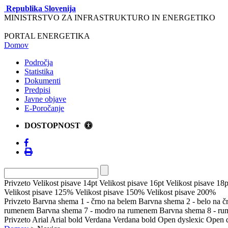
Republika Slovenija
MINISTRSTVO ZA INFRASTRUKTURO IN ENERGETIKO
PORTAL ENERGETIKA
Domov
Področja
Statistika
Dokumenti
Predpisi
Javne objave
E-Poročanje
DOSTOPNOST
Privzeto
Velikost pisave 14pt
Velikost pisave 16pt
Velikost pisave 18p
Velikost pisave 125%
Velikost pisave 150%
Velikost pisave 200%
Privzeto
Barvna shema 1 - črno na belem
Barvna shema 2 - belo na 
rumenem
Barvna shema 7 - modro na rumenem
Barvna shema 8 - r
Privzeto
Arial
Arial bold
Verdana
Verdana bold
Open dyslexic
Open d