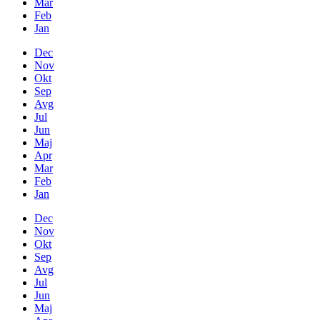
Mar
Feb
Jan
Dec
Nov
Okt
Sep
Avg
Jul
Jun
Maj
Apr
Mar
Feb
Jan
Dec
Nov
Okt
Sep
Avg
Jul
Jun
Maj