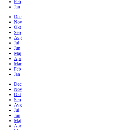
Feb
Jan
Dec
Nov
Okt
Sep
Avg
Jul
Jun
Maj
Apr
Mar
Feb
Jan
Dec
Nov
Okt
Sep
Avg
Jul
Jun
Maj
Apr