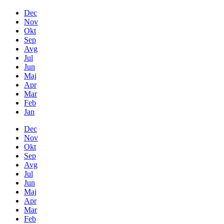
Dec
Nov
Okt
Sep
Avg
Jul
Jun
Maj
Apr
Mar
Feb
Jan
Dec
Nov
Okt
Sep
Avg
Jul
Jun
Maj
Apr
Mar
Feb