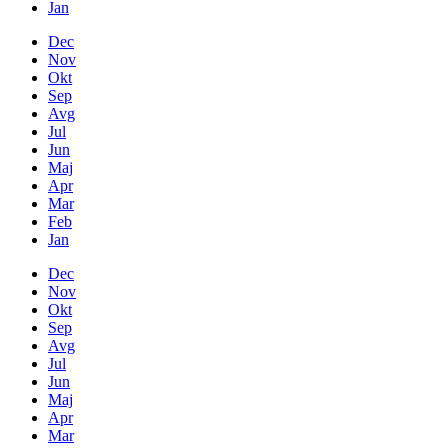
Jan
Dec
Nov
Okt
Sep
Avg
Jul
Jun
Maj
Apr
Mar
Feb
Jan
Dec
Nov
Okt
Sep
Avg
Jul
Jun
Maj
Apr
Mar