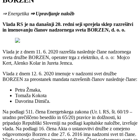
BORZEN
⇒ Energetika
⇒ Upravljanje naložb
Vlada RS je na današnji 20. redni seji sprejela sklep razrešitvi
in imenovanju članov nadzornega sveta BORZEN, d. o. o.
Vlada je z dnem 11. 6. 2020 razrešila naslednje člane nadzornega
sveta družbe BORZEN, operater trga z elektriko, d. o. o: Mojco
Kert, Alenko Kolar in Jureta Jemca.
Vlada z dnem 12. 6. 2020 imenuje v nadzorni svet družbe
BORZEN za preostanek mandata razrešenih članov naslednje člane:
Petra Žmaka,
Tomaža Kokota
Davorina Dimiča.
Na podlagi 511. člena Energetskega zakona (Ur. l. RS, št. 60/19 –
uradno prečiščeno besedilo in 65/20) pravice in dolžnosti, ki
pripadajo Republiki Sloveniji na podlagi kapitalske naložbe, izvršuje
vlada. Na podlagi 16. člena Akta o ustanovitvi družbe z omejeno
odgovornostjo Borzen z dne 27. 6. 2016 ima nadzorni svet tri člane.
Vlada v vlogi skupščine imenuje tri člane. Člani nadzornega sveta se