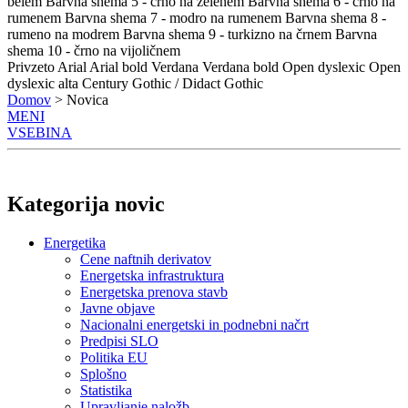
belem
Barvna shema 5 - črno na zelenem
Barvna shema 6 - črno na
rumenem
Barvna shema 7 - modro na rumenem
Barvna shema 8 -
rumeno na modrem
Barvna shema 9 - turkizno na črnem
Barvna
shema 10 - črno na vijoličnem
Privzeto
Arial
Arial bold
Verdana
Verdana bold
Open dyslexic
Open
dyslexic alta
Century Gothic / Didact Gothic
Domov
> Novica
MENI
VSEBINA
Kategorija novic
Energetika
Cene naftnih derivatov
Energetska infrastruktura
Energetska prenova stavb
Javne objave
Nacionalni energetski in podnebni načrt
Predpisi SLO
Politika EU
Splošno
Statistika
Upravljanje naložb