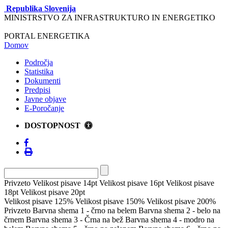
Republika Slovenija
MINISTRSTVO ZA INFRASTRUKTURO IN ENERGETIKO
PORTAL ENERGETIKA
Domov
Področja
Statistika
Dokumenti
Predpisi
Javne objave
E-Poročanje
DOSTOPNOST
Privzeto
Velikost pisave 14pt
Velikost pisave 16pt
Velikost pisave
18pt
Velikost pisave 20pt
Velikost pisave 125%
Velikost pisave 150%
Velikost pisave 200%
Privzeto
Barvna shema 1 - črno na belem
Barvna shema 2 - belo na
črnem
Barvna shema 3 - Črna na bež
Barvna shema 4 - modro na