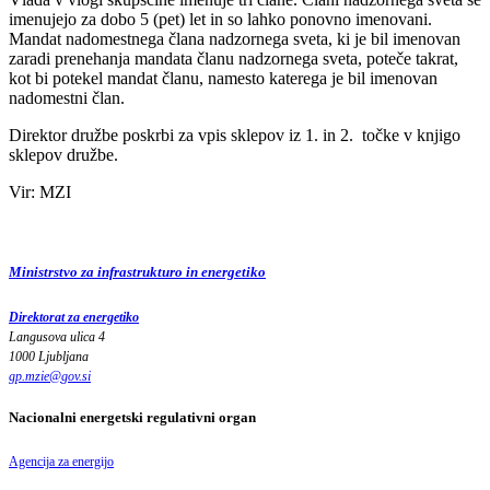
imenujejo za dobo 5 (pet) let in so lahko ponovno imenovani.
Mandat nadomestnega člana nadzornega sveta, ki je bil imenovan
zaradi prenehanja mandata članu nadzornega sveta, poteče takrat,
kot bi potekel mandat članu, namesto katerega je bil imenovan
nadomestni član.
Direktor družbe poskrbi za vpis sklepov iz 1. in 2. točke v knjigo
sklepov družbe.
Vir: MZI
Ministrstvo za infrastrukturo in energetiko
Direktorat za energetiko
Langusova ulica 4
1000 Ljubljana
gp.mzie
@
gov
.
si
Nacionalni energetski regulativni organ
Agencija za energijo