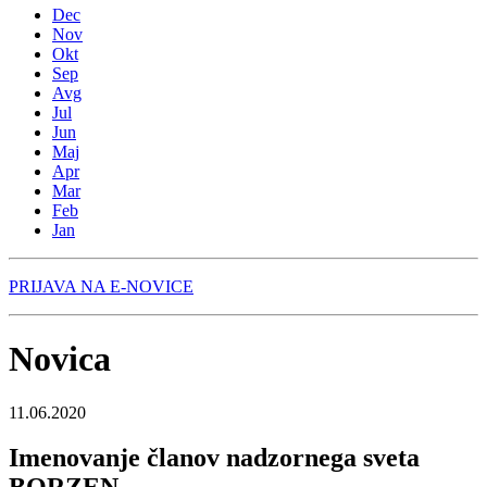
Dec
Nov
Okt
Sep
Avg
Jul
Jun
Maj
Apr
Mar
Feb
Jan
PRIJAVA NA E-NOVICE
Novica
11.06.2020
Imenovanje članov nadzornega sveta