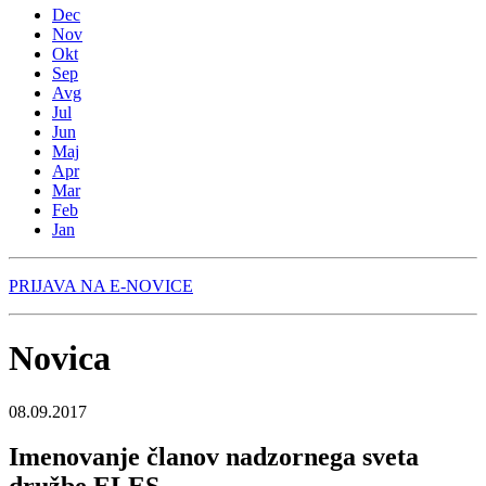
Dec
Nov
Okt
Sep
Avg
Jul
Jun
Maj
Apr
Mar
Feb
Jan
PRIJAVA NA E-NOVICE
Novica
08.09.2017
Imenovanje članov nadzornega sveta