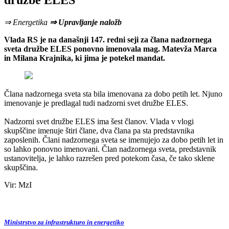
družbe ELES
⇒ Energetika
⇒ Upravljanje naložb
Vlada RS je na današnji 147. redni seji za člana nadzornega
sveta družbe ELES ponovno imenovala mag. Matevža Marca
in Milana Krajnika, ki jima je potekel mandat.
Člana nadzornega sveta sta bila imenovana za dobo petih let. Njuno
imenovanje je predlagal tudi nadzorni svet družbe ELES.
Nadzorni svet družbe ELES ima šest članov. Vlada v vlogi
skupščine imenuje štiri člane, dva člana pa sta predstavnika
zaposlenih. Člani nadzornega sveta se imenujejo za dobo petih let in
so lahko ponovno imenovani. Član nadzornega sveta, predstavnik
ustanovitelja, je lahko razrešen pred potekom časa, če tako sklene
skupščina.
Vir: MzI
Ministrstvo za infrastrukturo in energetiko