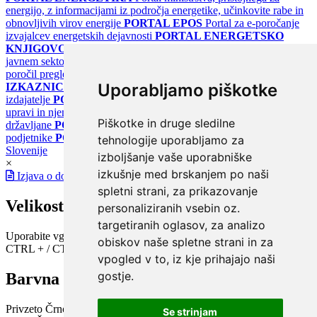
energijo, z informacijami iz področja energetike, učinkovite rabe in
obnovljivih virov energije
PORTAL EPOS
Portal za e-poročanje
izvajalcev energetskih dejavnosti
PORTAL ENERGETSKO
KNJIGOVODSTVO
Portal za poročanje o upravljanju z energijo v
javnem sektorju
PORTAL KLIMATSKI SISTEMI
Register
poročil pregledov klimatskih sistemov
PORTAL ENERGETSKE
Uporabljamo piškotke
IZKAZNICE
Register energetskih izkaznic - za izdelovalce in
izdajatelje
PORTAL GOV.SI
Osrednje spletno mesto o državni
upravi in njenih storitvah
PORTAL eUPRAVA
Državni portal za
Piškotke in druge sledilne
državljane
PORTAL SPOT
Državni portal za podjetja in
podjetnike
PORTAL OPSI
Državni portal odprtih podatkov
tehnologije uporabljamo za
Slovenije
izboljšanje vaše uporabniške
×
izkušnje med brskanjem po naši
Izjava o dostopnosti
spletni strani, za prikazovanje
Velikost pisave
personaliziranih vsebin oz.
targetiranih oglasov, za analizo
Uporabite vgrajeno funkcijo brskalnika
obiskov naše spletne strani in za
CTRL + / CTRL -
vpogled v to, iz kje prihajajo naši
gostje.
Barvna shema
Privzeto
Črno na belem
Belo na črnem
Črno na bež
Modro na
Se strinjam