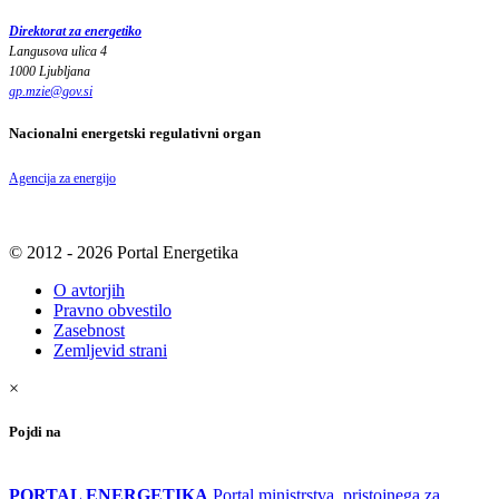
Direktorat za energetiko
Langusova ulica 4
1000 Ljubljana
gp.mzie
@
gov
.
si
Nacionalni energetski regulativni organ
Agencija za energijo
© 2012 - 2026 Portal Energetika
O avtorjih
Pravno obvestilo
Zasebnost
Zemljevid strani
×
Pojdi na
PORTAL ENERGETIKA
Portal ministrstva, pristojnega za