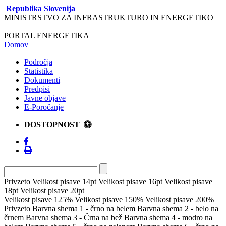
Republika Slovenija
MINISTRSTVO ZA INFRASTRUKTURO IN ENERGETIKO
PORTAL ENERGETIKA
Domov
Področja
Statistika
Dokumenti
Predpisi
Javne objave
E-Poročanje
DOSTOPNOST
Privzeto
Velikost pisave 14pt
Velikost pisave 16pt
Velikost pisave
18pt
Velikost pisave 20pt
Velikost pisave 125%
Velikost pisave 150%
Velikost pisave 200%
Privzeto
Barvna shema 1 - črno na belem
Barvna shema 2 - belo na
črnem
Barvna shema 3 - Črna na bež
Barvna shema 4 - modro na