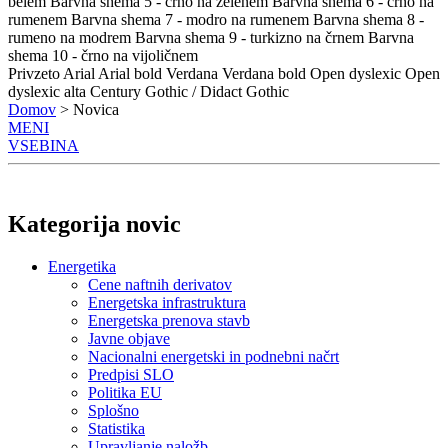
belem
Barvna shema 5 - črno na zelenem
Barvna shema 6 - črno na
rumenem
Barvna shema 7 - modro na rumenem
Barvna shema 8 -
rumeno na modrem
Barvna shema 9 - turkizno na črnem
Barvna
shema 10 - črno na vijoličnem
Privzeto
Arial
Arial bold
Verdana
Verdana bold
Open dyslexic
Open
dyslexic alta
Century Gothic / Didact Gothic
Domov
> Novica
MENI
VSEBINA
Kategorija novic
Energetika
Cene naftnih derivatov
Energetska infrastruktura
Energetska prenova stavb
Javne objave
Nacionalni energetski in podnebni načrt
Predpisi SLO
Politika EU
Splošno
Statistika
Upravljanje naložb