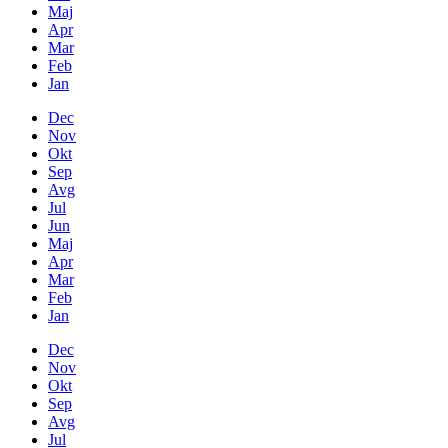
Maj
Apr
Mar
Feb
Jan
Dec
Nov
Okt
Sep
Avg
Jul
Jun
Maj
Apr
Mar
Feb
Jan
Dec
Nov
Okt
Sep
Avg
Jul