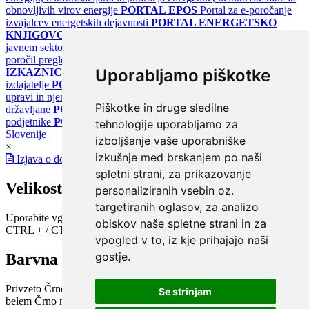
obnovljivih virov energije
PORTAL EPOS
Portal za e-poročanje
izvajalcev energetskih dejavnosti
PORTAL ENERGETSKO
KNJIGOVODSTVO
Portal za poročanje o upravljanju z energijo v
javnem sektorju
PORTAL KLIMATSKI SISTEMI
Register
poročil pregledov klimatskih sistemov
PORTAL ENERGETSKE
Uporabljamo piškotke
IZKAZNICE
Register energetskih izkaznic - za izdelovalce in
izdajatelje
PORTAL GOV.SI
Osrednje spletno mesto o državni
upravi in njenih storitvah
PORTAL eUPRAVA
Državni portal za
Piškotke in druge sledilne
državljane
PORTAL SPOT
Državni portal za podjetja in
podjetnike
PORTAL OPSI
Državni portal odprtih podatkov
tehnologije uporabljamo za
Slovenije
izboljšanje vaše uporabniške
×
izkušnje med brskanjem po naši
Izjava o dostopnosti
spletni strani, za prikazovanje
Velikost pisave
personaliziranih vsebin oz.
targetiranih oglasov, za analizo
Uporabite vgrajeno funkcijo brskalnika
obiskov naše spletne strani in za
CTRL + / CTRL -
vpogled v to, iz kje prihajajo naši
gostje.
Barvna shema
Privzeto
Črno na belem
Belo na črnem
Črno na bež
Modro na
Se strinjam
belem
Črno na zelenem
Črno na rumenem
Modro na rumenem