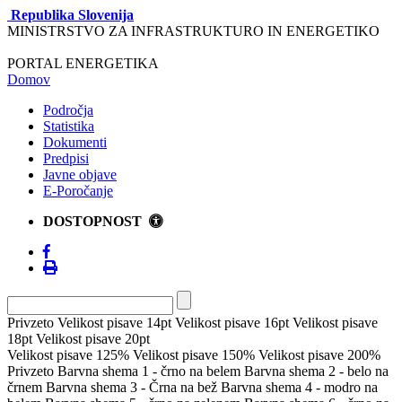
Republika Slovenija
MINISTRSTVO ZA INFRASTRUKTURO IN ENERGETIKO
PORTAL ENERGETIKA
Domov
Področja
Statistika
Dokumenti
Predpisi
Javne objave
E-Poročanje
DOSTOPNOST
Privzeto
Velikost pisave 14pt
Velikost pisave 16pt
Velikost pisave
18pt
Velikost pisave 20pt
Velikost pisave 125%
Velikost pisave 150%
Velikost pisave 200%
Privzeto
Barvna shema 1 - črno na belem
Barvna shema 2 - belo na
črnem
Barvna shema 3 - Črna na bež
Barvna shema 4 - modro na