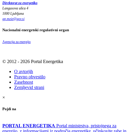
Direktorat za energetiko
Langusova ulica 4
1000 Ljubljana
gp.mzie
@
gov
.
si
Nacionalni energetski regulativni organ
Agencija za energijo
© 2012 - 2026 Portal Energetika
O avtorjih
Pravno obvestilo
Zasebnost
Zemljevid strani
×
Pojdi na
PORTAL ENERGETIKA
Portal ministrstva, pristojnega za
energijo, z informacijami iz področja energetike, učinkovite rabe in