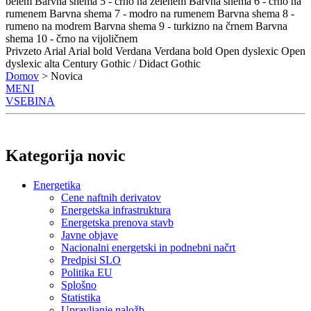
belem
Barvna shema 5 - črno na zelenem
Barvna shema 6 - črno na
rumenem
Barvna shema 7 - modro na rumenem
Barvna shema 8 -
rumeno na modrem
Barvna shema 9 - turkizno na črnem
Barvna
shema 10 - črno na vijoličnem
Privzeto
Arial
Arial bold
Verdana
Verdana bold
Open dyslexic
Open
dyslexic alta
Century Gothic / Didact Gothic
Domov
> Novica
MENI
VSEBINA
Kategorija novic
Energetika
Cene naftnih derivatov
Energetska infrastruktura
Energetska prenova stavb
Javne objave
Nacionalni energetski in podnebni načrt
Predpisi SLO
Politika EU
Splošno
Statistika
Upravljanje naložb