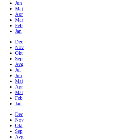
Jun
Maj
Apr
Mar
Feb
Jan
Dec
Nov
Okt
Sep
Avg
Jul
Jun
Maj
Apr
Mar
Feb
Jan
Dec
Nov
Okt
Sep
Avg