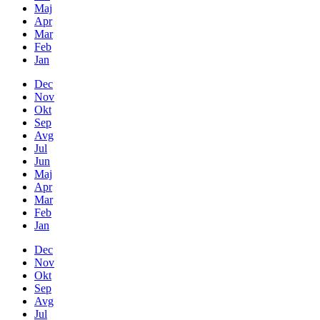
Maj
Apr
Mar
Feb
Jan
Dec
Nov
Okt
Sep
Avg
Jul
Jun
Maj
Apr
Mar
Feb
Jan
Dec
Nov
Okt
Sep
Avg
Jul