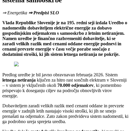
sistema samooskrbe
⇒ Energetika
⇒ Predpisi SLO
Vlada Republike Slovenije je na 195. redni seji izdala Uredbo o
nadomestilu dobaviteljem električne energije za dobavo
gospodinjskim odjemalcem s samooskrbo z letnim netiranjem.
Namen uredbe je finančno razbremeniti dobavitelje, ki se
zaradi velikih razlik med cenami oddane energije podnevi in
cenami prevzete energije v času večje porabe soočajo z
dodatnimi stroški, ki jih sistem letnega netiranja ne pokrije.
Predlog uredbe je bil javno obravnavan februarja 2026. Sistem
letnega netiranja
ključen za hitro rast sončnih elektrarn v Sloveniji
– v sistem je vključenih okoli
70.000 odjemalcev
, ki pomembno
prispevajo k doseganju ciljev na področju obnovljivih virov
energije.
Dobaviteljem zaradi velikih razlik med cenami oddane in prevzete
energije v zadnjih letih nastajajo visoki stroški, ki jih ne smejo
prenašati na odjemalce. Zato zakon predvideva sistem nadomestil, ki
ga podrobno ureja sprejeta uredba.