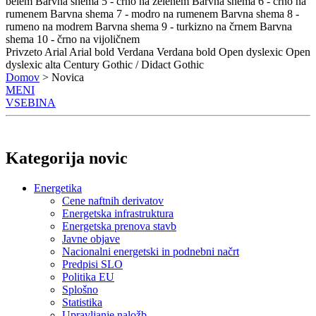
belem
Barvna shema 5 - črno na zelenem
Barvna shema 6 - črno na
rumenem
Barvna shema 7 - modro na rumenem
Barvna shema 8 -
rumeno na modrem
Barvna shema 9 - turkizno na črnem
Barvna
shema 10 - črno na vijoličnem
Privzeto
Arial
Arial bold
Verdana
Verdana bold
Open dyslexic
Open
dyslexic alta
Century Gothic / Didact Gothic
Domov
> Novica
MENI
VSEBINA
Kategorija novic
Energetika
Cene naftnih derivatov
Energetska infrastruktura
Energetska prenova stavb
Javne objave
Nacionalni energetski in podnebni načrt
Predpisi SLO
Politika EU
Splošno
Statistika
Upravljanje naložb