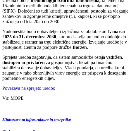
Uredba določa
metodologijo izračuna nadomestila,
ki temelji na
15‑minutnih merilnih podatkih ter cenah na trgu za dan vnaprej
(SIPX). Določeni so tudi kriteriji upravičenosti, postopki za vlaganje
zahtevkov in zgornje letne omejitve (t. i. kapice), ki se postopno
znižujejo od leta 2025 do 2030.
Nadomestila bodo dobaviteljem izplačana za obdobje od
1. marca
2025 do 31. decembra 2030
, kar predstavlja prehodno obdobje do
stabilizacije razmer na trgu električne energije. Izvajanje uredbe je v
pristojnosti Centra za podpore družbe
Borzen
.
Sprejeta uredba zagotavlja, da sistem samooskrbe ostaja
vzdržen,
dostopen in privlačen
za gospodinjstva, hkrati pa finančno
stabilizira delovanje dobaviteljev. Vlada poudarja, da uredba krepi
zaupanje v rabo obnovljivih virov energije ter prispeva k doseganju
podnebno‑energetskih ciljev.
Povezava na sprejeto uredbo
Vir: MOPE
Ministrstvo za infrastrukturo in energetiko