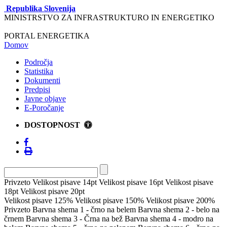
Republika Slovenija
MINISTRSTVO ZA INFRASTRUKTURO IN ENERGETIKO
PORTAL ENERGETIKA
Domov
Področja
Statistika
Dokumenti
Predpisi
Javne objave
E-Poročanje
DOSTOPNOST
Privzeto
Velikost pisave 14pt
Velikost pisave 16pt
Velikost pisave
18pt
Velikost pisave 20pt
Velikost pisave 125%
Velikost pisave 150%
Velikost pisave 200%
Privzeto
Barvna shema 1 - črno na belem
Barvna shema 2 - belo na
črnem
Barvna shema 3 - Črna na bež
Barvna shema 4 - modro na