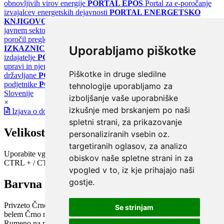
obnovljivih virov energije
PORTAL EPOS
Portal za e-poročanje
izvajalcev energetskih dejavnosti
PORTAL ENERGETSKO
KNJIGOVODSTVO
Portal za poročanje o upravljanju z energijo v
javnem sektorju
PORTAL KLIMATSKI SISTEMI
Register
poročil pregledov klimatskih sistemov
PORTAL ENERGETSKE
Uporabljamo piškotke
IZKAZNICE
Register energetskih izkaznic - za izdelovalce in
izdajatelje
PORTAL GOV.SI
Osrednje spletno mesto o državni
upravi in njenih storitvah
PORTAL eUPRAVA
Državni portal za
Piškotke in druge sledilne
državljane
PORTAL SPOT
Državni portal za podjetja in
podjetnike
PORTAL OPSI
Državni portal odprtih podatkov
tehnologije uporabljamo za
Slovenije
izboljšanje vaše uporabniške
×
izkušnje med brskanjem po naši
Izjava o dostopnosti
spletni strani, za prikazovanje
Velikost pisave
personaliziranih vsebin oz.
targetiranih oglasov, za analizo
Uporabite vgrajeno funkcijo brskalnika
obiskov naše spletne strani in za
CTRL + / CTRL -
vpogled v to, iz kje prihajajo naši
gostje.
Barvna shema
Privzeto
Črno na belem
Belo na črnem
Črno na bež
Modro na
Se strinjam
belem
Črno na zelenem
Črno na rumenem
Modro na rumenem
Rumeno na modrem
Turkizno na črnem
Črno na vijoličnem