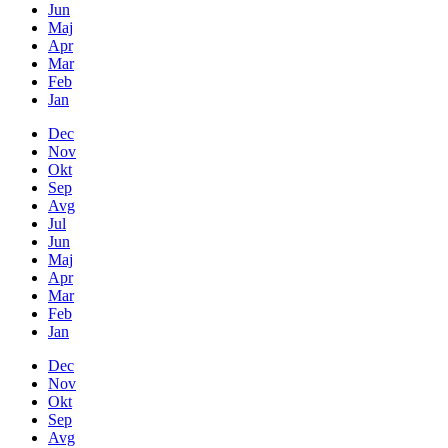
Jun
Maj
Apr
Mar
Feb
Jan
Dec
Nov
Okt
Sep
Avg
Jul
Jun
Maj
Apr
Mar
Feb
Jan
Dec
Nov
Okt
Sep
Avg