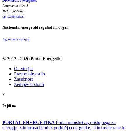
Direktorat za energetiko
Langusova ulica 4
1000 Ljubljana
gp.mzie
@
gov
.
si
Nacionalni energetski regulativni organ
Agencija za energijo
© 2012 - 2026 Portal Energetika
O avtorjih
Pravno obvestilo
Zasebnost
Zemljevid strani
×
Pojdi na
PORTAL ENERGETIKA
Portal ministrstva, pristojnega za
energijo, z informacijami iz področja energetike, učinkovite rabe in