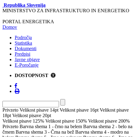
Republika Slovenija
MINISTRSTVO ZA INFRASTRUKTURO IN ENERGETIKO
PORTAL ENERGETIKA
Domov
Področja
Statistika
Dokumenti
Predpisi
Javne objave
E-Poročanje
DOSTOPNOST
Privzeto
Velikost pisave 14pt
Velikost pisave 16pt
Velikost pisave
18pt
Velikost pisave 20pt
Velikost pisave 125%
Velikost pisave 150%
Velikost pisave 200%
Privzeto
Barvna shema 1 - črno na belem
Barvna shema 2 - belo na
črnem
Barvna shema 3 - Črna na bež
Barvna shema 4 - modro na