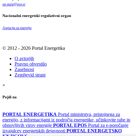
gp.mzie
@
gov
.
si
Nacionalni energetski regulativni organ
Agencija za energijo
© 2012 - 2026 Portal Energetika
O avtorjih
Pravno obvestilo
Zasebnost
Zemljevid strani
×
Pojdi na
PORTAL ENERGETIKA
Portal ministrstva, pristojnega za
energijo, z informacijami iz področja energetike, učinkovite rabe in
obnovljivih virov energije
PORTAL EPOS
Portal za e-poročanje
izvajalcev energetskih dejavnosti
PORTAL ENERGETSKO