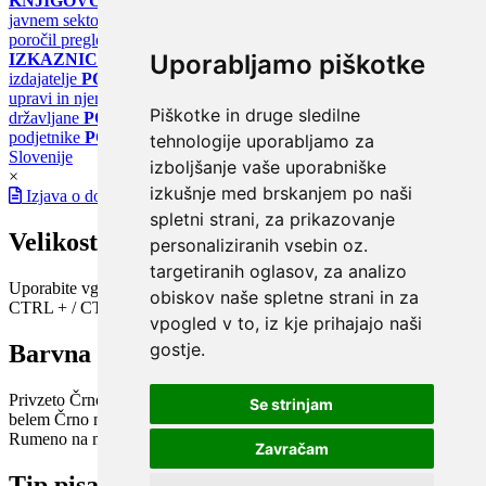
KNJIGOVODSTVO
Portal za poročanje o upravljanju z energijo v
javnem sektorju
PORTAL KLIMATSKI SISTEMI
Register
poročil pregledov klimatskih sistemov
PORTAL ENERGETSKE
Uporabljamo piškotke
IZKAZNICE
Register energetskih izkaznic - za izdelovalce in
izdajatelje
PORTAL GOV.SI
Osrednje spletno mesto o državni
upravi in njenih storitvah
PORTAL eUPRAVA
Državni portal za
Piškotke in druge sledilne
državljane
PORTAL SPOT
Državni portal za podjetja in
podjetnike
PORTAL OPSI
Državni portal odprtih podatkov
tehnologije uporabljamo za
Slovenije
izboljšanje vaše uporabniške
×
izkušnje med brskanjem po naši
Izjava o dostopnosti
spletni strani, za prikazovanje
Velikost pisave
personaliziranih vsebin oz.
targetiranih oglasov, za analizo
Uporabite vgrajeno funkcijo brskalnika
obiskov naše spletne strani in za
CTRL + / CTRL -
vpogled v to, iz kje prihajajo naši
gostje.
Barvna shema
Privzeto
Črno na belem
Belo na črnem
Črno na bež
Modro na
Se strinjam
belem
Črno na zelenem
Črno na rumenem
Modro na rumenem
Rumeno na modrem
Turkizno na črnem
Črno na vijoličnem
Zavračam
Tip pisave