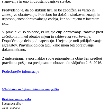
stanovanja in eno in dvostanovanjske stavbe.
Predvideno je, da bo skrbnik tisti, ki bo zadolžen za varno in
zanesljivo obratovanje. Potrebno bo določiti strokovna znanja in
usposobljenost obratovalnega osebja, kar bo urejeno v internem
aktu.
V pravilniku so določbe, ki urejajo cilje obratovanja, zahteve pred
začetkom in med obratovanjem in zahteve za vzdrževanje.
Dopuščeno je delo pod napetostjo. Urejeno je tudi priključevanje
agregatov. Pravilnik določa tudi, kako mora biti obratovanje
dokumentirano.
Zainteresirana javnost lahko svoje pripombe na objavljen predlog
pravilnika pošlje na predpisanem obrazcu do vključno 2. 6. 2016.
Podrobnejše informacije
Ministrstvo za infrastrukturo in energetiko
Direktorat za energetiko
Langusova ulica 4
1000 Ljubljana