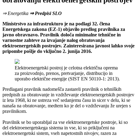
obratovanju elektroenergetskih postrojev
⇒ Energetika
⇒ Predpisi SLO
Ministrstvo za infrastrukturo je na podlagi 32. člena
Energetskega zakona (EZ-1) objavilo predlog pravilnika za
javno obravnavo. Pravilnik določa minimalne tehnične in
varnostne zahteve za izvajanje nalog obratovanja
elektroenergetskih postrojev. Zainteresirana javnost lahko svoje
pripombe pošlje do vključno 2. junija 2016.
Elektroenergetski postroj je celotna električna oprema
za proizvodnjo, prenos, pretvarjanje, distribucijo in
uporabo električne energije (SIST EN 50110-1: 2013).
Predlagani pravilnik nadomešča zastareli pravilnik o tehniških
predpisih za obratovanje in vzdrževanje elektroenergetskih postrojev
iz leta 1968, ki ne ustreza več sedanjemu času in sicer v delu, ki se
nanaša na obratovanje, medtem ko je del o vzdrževanju že urejen s
pravilnikom.
Pravilnik se bo uporabljal za vse elektroenergetske postroje, ki so
del elektroenergetskega sistema in vse, ki so priključeni na
elektroenergetski sistem, vseh napetostnih nivojev, razen za