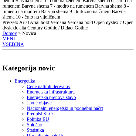
belem
Barvna shema 5 - črno na zelenem
Barvna shema 6 - črno na
rumenem
Barvna shema 7 - modro na rumenem
Barvna shema 8 -
rumeno na modrem
Barvna shema 9 - turkizno na črnem
Barvna
shema 10 - črno na vijoličnem
Privzeto
Arial
Arial bold
Verdana
Verdana bold
Open dyslexic
Open
dyslexic alta
Century Gothic / Didact Gothic
Domov
> Novica
MENI
VSEBINA
Kategorija novic
Energetika
Cene naftnih derivatov
Energetska infrastruktura
Energetska prenova stavb
Javne objave
Nacionalni energetski in podnebni načrt
Predpisi SLO
Politika EU
Splošno
Statistika
Upravljanje naložb