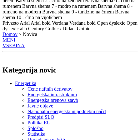
belem
Barvna shema 5 - črno na zelenem
Barvna shema 6 - črno na
rumenem
Barvna shema 7 - modro na rumenem
Barvna shema 8 -
rumeno na modrem
Barvna shema 9 - turkizno na črnem
Barvna
shema 10 - črno na vijoličnem
Privzeto
Arial
Arial bold
Verdana
Verdana bold
Open dyslexic
Open
dyslexic alta
Century Gothic / Didact Gothic
Domov
> Novica
MENI
VSEBINA
Kategorija novic
Energetika
Cene naftnih derivatov
Energetska infrastruktura
Energetska prenova stavb
Javne objave
Nacionalni energetski in podnebni načrt
Predpisi SLO
Politika EU
Splošno
Statistika
Upravljanje naložb