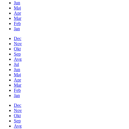
Jun
Maj
Apr
Mar
Feb
Jan
Dec
Nov
Okt
Sep
Avg
Jul
Jun
Maj
Apr
Mar
Feb
Jan
Dec
Nov
Okt
Sep
Avg