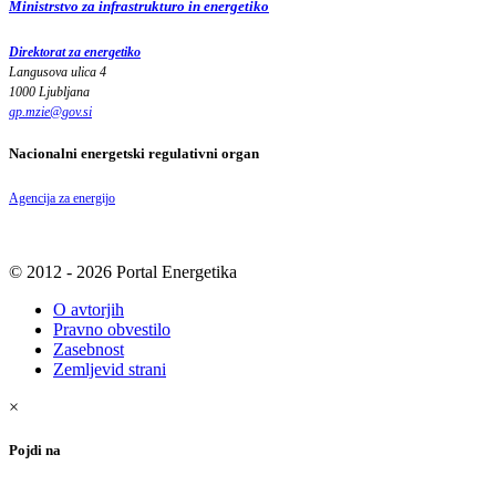
Ministrstvo za infrastrukturo in energetiko
Direktorat za energetiko
Langusova ulica 4
1000 Ljubljana
gp.mzie
@
gov
.
si
Nacionalni energetski regulativni organ
Agencija za energijo
© 2012 - 2026 Portal Energetika
O avtorjih
Pravno obvestilo
Zasebnost
Zemljevid strani
×
Pojdi na