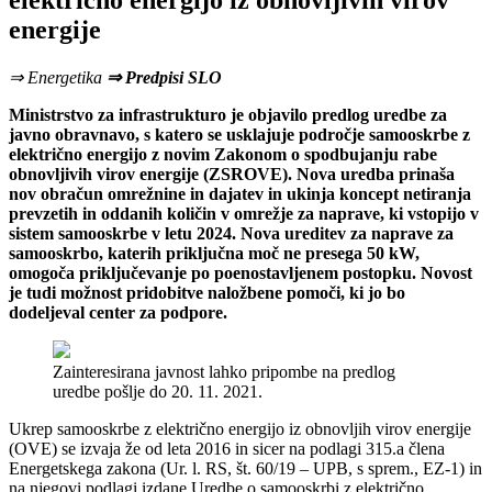
električno energijo iz obnovljivih virov
energije
⇒ Energetika
⇒ Predpisi SLO
Ministrstvo za infrastrukturo je objavilo predlog uredbe za
javno obravnavo, s katero se usklajuje področje samooskrbe z
električno energijo z novim Zakonom o spodbujanju rabe
obnovljivih virov energije (ZSROVE). Nova uredba prinaša
nov obračun omrežnine in dajatev in ukinja koncept netiranja
prevzetih in oddanih količin v omrežje za naprave, ki vstopijo v
sistem samooskrbe v letu 2024. Nova ureditev za naprave za
samooskrbo, katerih priključna moč ne presega 50 kW,
omogoča priključevanje po poenostavljenem postopku. Novost
je tudi možnost pridobitve naložbene pomoči, ki jo bo
dodeljeval center za podpore.
Zainteresirana javnost lahko pripombe na predlog
uredbe pošlje do 20. 11. 2021.
Ukrep samooskrbe z električno energijo iz obnovljih virov energije
(OVE) se izvaja že od leta 2016 in sicer na podlagi 315.a člena
Energetskega zakona (Ur. l. RS, št. 60/19 – UPB, s sprem., EZ-1) in
na njegovi podlagi izdane Uredbe o samooskrbi z električno