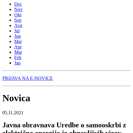
Dec
Nov
Okt
Sep
Avg
Jul
Jun
Maj
Apr
Mar
Feb
Jan
PRIJAVA NA E-NOVICE
Novica
05.11.2021
Javna obravnava Uredbe o samooskrbi z