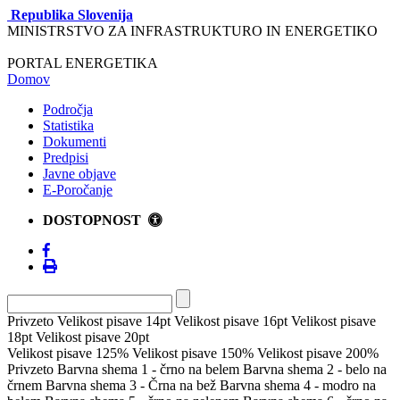
Republika Slovenija
MINISTRSTVO ZA INFRASTRUKTURO IN ENERGETIKO
PORTAL ENERGETIKA
Domov
Področja
Statistika
Dokumenti
Predpisi
Javne objave
E-Poročanje
DOSTOPNOST
Privzeto
Velikost pisave 14pt
Velikost pisave 16pt
Velikost pisave
18pt
Velikost pisave 20pt
Velikost pisave 125%
Velikost pisave 150%
Velikost pisave 200%
Privzeto
Barvna shema 1 - črno na belem
Barvna shema 2 - belo na
črnem
Barvna shema 3 - Črna na bež
Barvna shema 4 - modro na