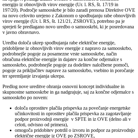
energijo iz obnovljivih virov energije (Ur. l. RS, št. 17/19 in
197/20). Področje samooskrbe je bilo zaradi prenosa Direktive OVE
na novo celovito urejeno z Zakonom o spodbujanju rabe obnovljivih
virov energije (Ur. l. RS, št. 121/21, ZSROVE), potrebno pa je
sprejeti še predlagano novo uredbo o samooskrbi, ki je posredovana
v javno obravnavo.
Uredba določa ukrep spodbujanja rabe električne energije,
pridobljene iz obnovljivih virov energije z napravo za samooskrbo,
podrobnejše pogoje za posamezne vrste samooskrbe, način
obračuna električne energije in dajatev za končne odjemalce s
samooskrbo, podrobnejše pogoje za dodelitev naložbene pomoči,
pogoje za priključitev naprave za samooskrbo, vsebino in poročanje
ter spremljanje izvajanja ukrepa.
Predlog nove ureditve ohranja osnovni koncept individualne in
skupnostne samooskrbe in ga nadgrajuje, saj za končne odjemalce s
samooskrbo po novem:
določa oprostitev plačila prispevka za povečanje energetske
učinkovitosti in oprostitev plačila prispevka za zagotavljanje
podpor proizvodnji energije v SPTE in iz OVE (delno ali v
celoti, odvisno od primera),
omogoča pridobitev potrdil o izvoru in podpor za proizvodnjo
električne energije iz OVE po ZSROVE,