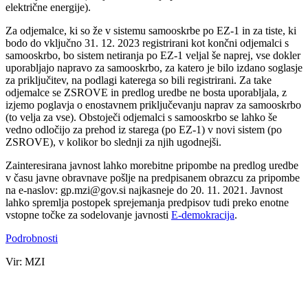
električne energije).
Za odjemalce, ki so že v sistemu samooskrbe po EZ-1 in za tiste, ki
bodo do vključno 31. 12. 2023 registrirani kot končni odjemalci s
samooskrbo, bo sistem netiranja po EZ-1 veljal še naprej, vse dokler
uporabljajo napravo za samooskrbo, za katero je bilo izdano soglasje
za priključitev, na podlagi katerega so bili registrirani. Za take
odjemalce se ZSROVE in predlog uredbe ne bosta uporabljala, z
izjemo poglavja o enostavnem priključevanju naprav za samooskrbo
(to velja za vse). Obstoječi odjemalci s samooskrbo se lahko še
vedno odločijo za prehod iz starega (po EZ-1) v novi sistem (po
ZSROVE), v kolikor bo slednji za njih ugodnejši.
Zainteresirana javnost lahko morebitne pripombe na predlog uredbe
v času javne obravnave pošlje na predpisanem obrazcu za pripombe
na e-naslov: gp.mzi@gov.si najkasneje do 20. 11. 2021. Javnost
lahko spremlja postopek sprejemanja predpisov tudi preko enotne
vstopne točke za sodelovanje javnosti
E-demokracija
.
Podrobnosti
Vir: MZI