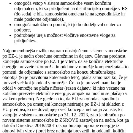
omogoča vstop v sistem samooskrbe vsem končnim
odjemalcem, ki so priključeni na distribucijsko omrežje v RS
(do sedaj je bila samooskrba omejena le na gospodinjske in
male poslovne odjemalce),
omogoča naložbeno pomoč, ki jo bo dodeljeval center za
podpore,
podrobneje ureja možnost vložitve enostavne vloge za
priključitev.
Najpomembnejša razlika napram obstoječemu sistemu samooskrbe
po EZ-1 je način obračuna omrežnine in dajatev. Glavna prednost
koncepta samooskrbe po EZ-1 je v tem, da se količina električne
energije prevzete iz omrežja in oddane v omrežje kompenzirata – to
pomeni, da odjemalec s samooskrbo na koncu obračunskega
obdobja (ki je praviloma koledarsko leto), plača samo razliko, če je
prevzel več kot je oddal v omrežje. Če pa je prevzel manj kot je
oddal v omrežje ne plača ničesar (razen dajatev, ki niso vezane na
količino prevzete električne energije, ampak na moč in se plačajo v
vsakem primeru). Ne glede na to, da EU zakonodaja spodbuja
samooskrbo, pa omenjeni koncept netiranja po EZ-1 ni skladen z
EU predpisi, ki ne dovoljujejo več koncepta netiranja za tiste, ki
vstopijo v sistem samooskrbe po 31. 12. 2023, zato je obračun po
novem sistemu samooskrbe iz ZSROVE zastavljen na način, kot ga
določa Direktiva 2018/2001 o spodbujanju uporabe energije iz
obnovljivih virov (torej brez netiranja prevzetih in oddanih količin