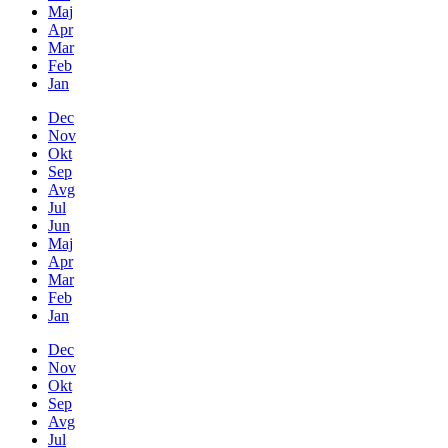
Maj
Apr
Mar
Feb
Jan
Dec
Nov
Okt
Sep
Avg
Jul
Jun
Maj
Apr
Mar
Feb
Jan
Dec
Nov
Okt
Sep
Avg
Jul