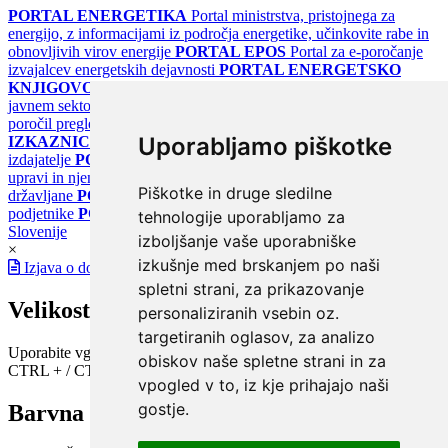
PORTAL ENERGETIKA
Portal ministrstva, pristojnega za
energijo, z informacijami iz področja energetike, učinkovite rabe in
obnovljivih virov energije
PORTAL EPOS
Portal za e-poročanje
izvajalcev energetskih dejavnosti
PORTAL ENERGETSKO
KNJIGOVODSTVO
Portal za poročanje o upravljanju z energijo v
javnem sektorju
PORTAL KLIMATSKI SISTEMI
Register
poročil pregledov klimatskih sistemov
PORTAL ENERGETSKE
Uporabljamo piškotke
IZKAZNICE
Register energetskih izkaznic - za izdelovalce in
izdajatelje
PORTAL GOV.SI
Osrednje spletno mesto o državni
upravi in njenih storitvah
PORTAL eUPRAVA
Državni portal za
Piškotke in druge sledilne
državljane
PORTAL SPOT
Državni portal za podjetja in
podjetnike
PORTAL OPSI
Državni portal odprtih podatkov
tehnologije uporabljamo za
Slovenije
izboljšanje vaše uporabniške
×
izkušnje med brskanjem po naši
Izjava o dostopnosti
spletni strani, za prikazovanje
Velikost pisave
personaliziranih vsebin oz.
targetiranih oglasov, za analizo
Uporabite vgrajeno funkcijo brskalnika
obiskov naše spletne strani in za
CTRL + / CTRL -
vpogled v to, iz kje prihajajo naši
gostje.
Barvna shema