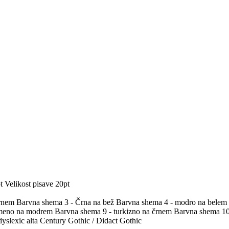
t
Velikost pisave 20pt
črnem
Barvna shema 3 - Črna na bež
Barvna shema 4 - modro na belem
umeno na modrem
Barvna shema 9 - turkizno na črnem
Barvna shema 10 
yslexic alta
Century Gothic / Didact Gothic