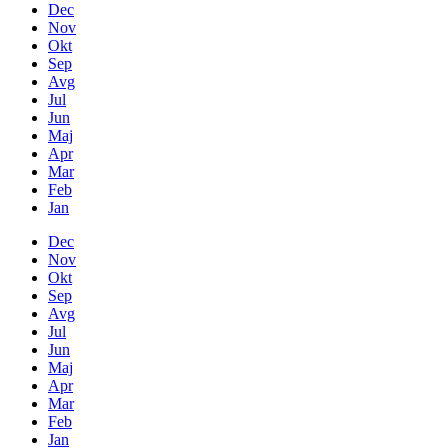
Dec
Nov
Okt
Sep
Avg
Jul
Jun
Maj
Apr
Mar
Feb
Jan
Dec
Nov
Okt
Sep
Avg
Jul
Jun
Maj
Apr
Mar
Feb
Jan