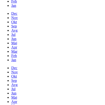
Feb
Jan
Dec
Nov
Okt
Sep
Avg
Jul
Jun
Maj
Apr
Mar
Feb
Jan
Dec
Nov
Okt
Sep
Avg
Jul
Jun
Maj
Apr