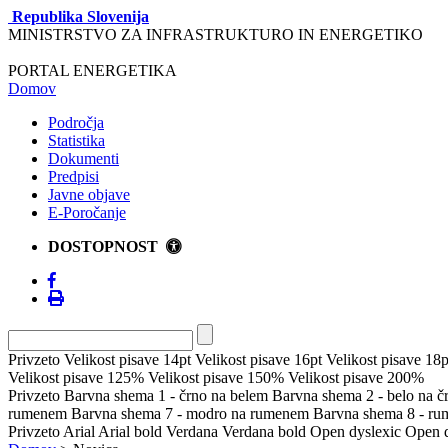
Republika Slovenija
MINISTRSTVO ZA INFRASTRUKTURO IN ENERGETIKO
PORTAL ENERGETIKA
Domov
Področja
Statistika
Dokumenti
Predpisi
Javne objave
E-Poročanje
DOSTOPNOST
Privzeto
Velikost pisave 14pt
Velikost pisave 16pt
Velikost pisave 18p
Velikost pisave 125%
Velikost pisave 150%
Velikost pisave 200%
Privzeto
Barvna shema 1 - črno na belem
Barvna shema 2 - belo na 
rumenem
Barvna shema 7 - modro na rumenem
Barvna shema 8 - r
Privzeto
Arial
Arial bold
Verdana
Verdana bold
Open dyslexic
Open d