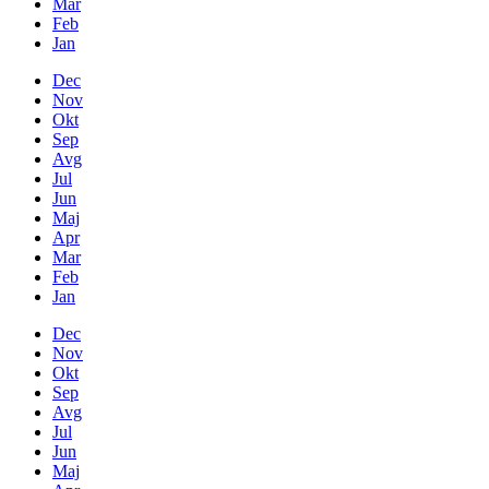
Mar
Feb
Jan
Dec
Nov
Okt
Sep
Avg
Jul
Jun
Maj
Apr
Mar
Feb
Jan
Dec
Nov
Okt
Sep
Avg
Jul
Jun
Maj