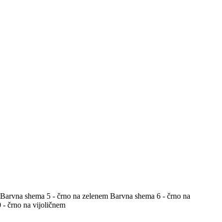
Barvna shema 5 - črno na zelenem
Barvna shema 6 - črno na
- črno na vijoličnem