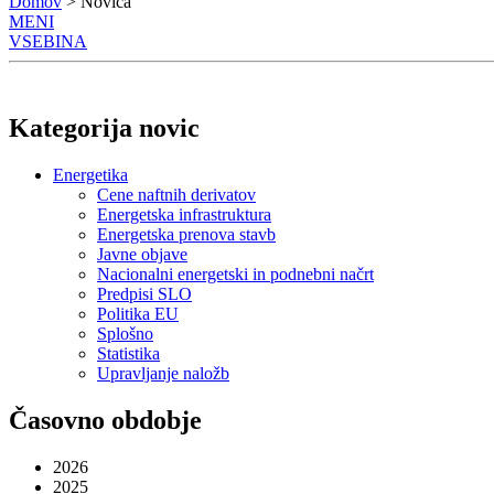
Domov
> Novica
MENI
VSEBINA
Kategorija novic
Energetika
Cene naftnih derivatov
Energetska infrastruktura
Energetska prenova stavb
Javne objave
Nacionalni energetski in podnebni načrt
Predpisi SLO
Politika EU
Splošno
Statistika
Upravljanje naložb
Časovno obdobje
2026
2025