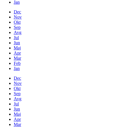
Jan
Dec
Nov
Okt
Sep
Avg
Jul
Jun
Maj
Apr
Mar
Feb
Jan
Dec
Nov
Okt
Sep
Avg
Jul
Jun
Maj
Apr
Mar