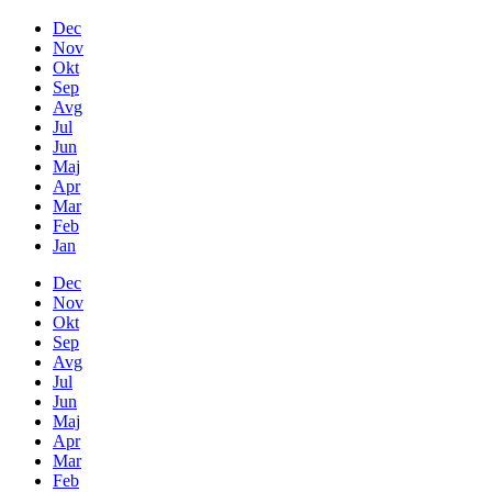
Dec
Nov
Okt
Sep
Avg
Jul
Jun
Maj
Apr
Mar
Feb
Jan
Dec
Nov
Okt
Sep
Avg
Jul
Jun
Maj
Apr
Mar
Feb