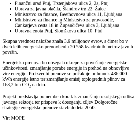
Finančni urad Ptuj, Trstenjakova ulica 2, 2a, Ptuj
Uprava za javna plačila, Šlandrov trg 22, Žalec
Ministrstvo za finance, Beethovnova ulica 11, Ljubljana
Ministrstvo za finance in Ministrstvo za pravosodje,
Cankarjeva cesta 18 in Župančičeva ulica 3, Ljubljana
Upravna enota Ptuj, Slomškova ulica 10, Ptuj
Skupna vrednost naložbe znaša 3,9 milijonov evrov, s čimer bo v
dveh letih energetsko prenovljenih 20.558 kvadratnih metrov javnih
površin.
Energetska prenova bo obsegala ukrepe za povečanje energetske
učinkovitosti, zmanjšanje porabe energije in prehod na obnovljive
vire energije. Po izvedbi prenove se pričakuje prihranek 486.000
kWh energije letno ter zmanjšanje emisij toplogrednih plinov za
168,2 ton CO
na leto.
2
Projekt predstavlja pomemben korak k zmanjšanju okoljskega odtisa
javnega sektorja ter prispeva k doseganju ciljev Dolgoročne
strategije energetske prenove stavb do leta 2050.
Vir: MOPE