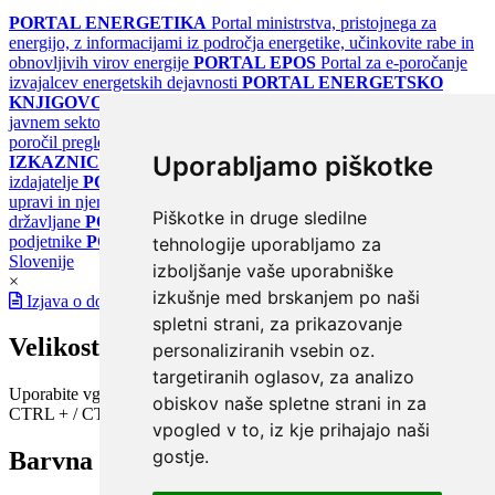
PORTAL ENERGETIKA
Portal ministrstva, pristojnega za
energijo, z informacijami iz področja energetike, učinkovite rabe in
obnovljivih virov energije
PORTAL EPOS
Portal za e-poročanje
izvajalcev energetskih dejavnosti
PORTAL ENERGETSKO
KNJIGOVODSTVO
Portal za poročanje o upravljanju z energijo v
javnem sektorju
PORTAL KLIMATSKI SISTEMI
Register
poročil pregledov klimatskih sistemov
PORTAL ENERGETSKE
Uporabljamo piškotke
IZKAZNICE
Register energetskih izkaznic - za izdelovalce in
izdajatelje
PORTAL GOV.SI
Osrednje spletno mesto o državni
upravi in njenih storitvah
PORTAL eUPRAVA
Državni portal za
Piškotke in druge sledilne
državljane
PORTAL SPOT
Državni portal za podjetja in
podjetnike
PORTAL OPSI
Državni portal odprtih podatkov
tehnologije uporabljamo za
Slovenije
izboljšanje vaše uporabniške
×
izkušnje med brskanjem po naši
Izjava o dostopnosti
spletni strani, za prikazovanje
Velikost pisave
personaliziranih vsebin oz.
targetiranih oglasov, za analizo
Uporabite vgrajeno funkcijo brskalnika
obiskov naše spletne strani in za
CTRL + / CTRL -
vpogled v to, iz kje prihajajo naši
gostje.
Barvna shema