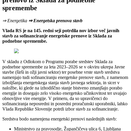
prenovo iz Sklada za podnebne
spremembe
⇒ Energetika
⇒ Energetska prenova stavb
Vlada RS je na 145. redni seji potrdila nov izbor več javnih
stavb za sofinanciranje energetske prenove iz Sklada za
podnebne spremembe.
V skladu z Odlokom o Programu porabe sredstev Sklada za
podnebne spremembe za leta 2023–2026 se v okviru ukrepa Javne
stavbe (širši in ožji javni sektor) ter posebne vrste stavb sredstva
namenjajo tudi sofinanciranju energetske prenove stavb, z namenom
izboljšanja energetskega stanja stavb javnega sektorja, in sicer v
naložbe, ki glede na izhodiščno stanje bistveno zmanjšajo porabo
energije in dosegajo zelo visoko energetsko učinkovitost ter uvajajo
obnovljive vire energije. V primeru, da so upravičenci do
sofinanciranja neposredni in posredni proračunski uporabniki, lahko
Vlada Republike Slovenije potrdi izbor stavb za sofinanciranje.
Sredstva bodo namenjena energetski prenovi naslednjih stavb:
Ministrstvo za pravosodje, Župančičeva ulica 6, Ljubljana