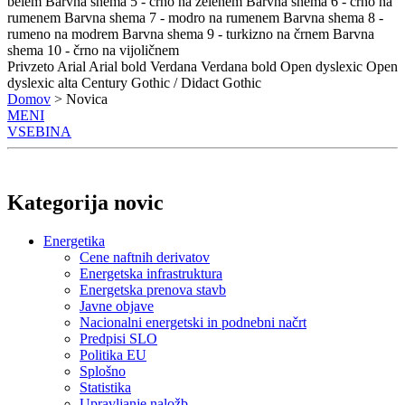
belem
Barvna shema 5 - črno na zelenem
Barvna shema 6 - črno na
rumenem
Barvna shema 7 - modro na rumenem
Barvna shema 8 -
rumeno na modrem
Barvna shema 9 - turkizno na črnem
Barvna
shema 10 - črno na vijoličnem
Privzeto
Arial
Arial bold
Verdana
Verdana bold
Open dyslexic
Open
dyslexic alta
Century Gothic / Didact Gothic
Domov
> Novica
MENI
VSEBINA
Kategorija novic
Energetika
Cene naftnih derivatov
Energetska infrastruktura
Energetska prenova stavb
Javne objave
Nacionalni energetski in podnebni načrt
Predpisi SLO
Politika EU
Splošno
Statistika
Upravljanje naložb