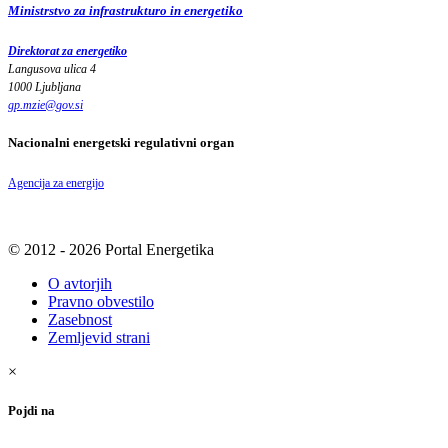
Ministrstvo za infrastrukturo in energetiko
Direktorat za energetiko
Langusova ulica 4
1000 Ljubljana
gp.mzie
@
gov
.
si
Nacionalni energetski regulativni organ
Agencija za energijo
© 2012 - 2026 Portal Energetika
O avtorjih
Pravno obvestilo
Zasebnost
Zemljevid strani
×
Pojdi na