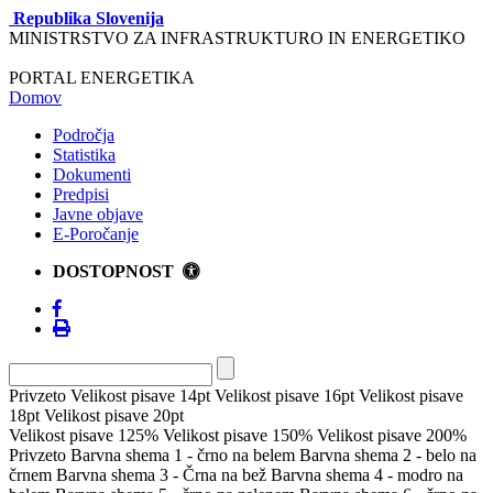
Republika Slovenija
MINISTRSTVO ZA INFRASTRUKTURO IN ENERGETIKO
PORTAL ENERGETIKA
Domov
Področja
Statistika
Dokumenti
Predpisi
Javne objave
E-Poročanje
DOSTOPNOST
Privzeto
Velikost pisave 14pt
Velikost pisave 16pt
Velikost pisave
18pt
Velikost pisave 20pt
Velikost pisave 125%
Velikost pisave 150%
Velikost pisave 200%
Privzeto
Barvna shema 1 - črno na belem
Barvna shema 2 - belo na
črnem
Barvna shema 3 - Črna na bež
Barvna shema 4 - modro na