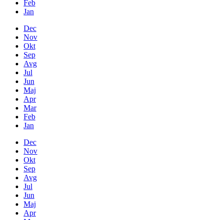
Feb
Jan
Dec
Nov
Okt
Sep
Avg
Jul
Jun
Maj
Apr
Mar
Feb
Jan
Dec
Nov
Okt
Sep
Avg
Jul
Jun
Maj
Apr