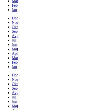
Mar
Feb
Jan
Dec
Nov
Okt
Sep
Avg
Jul
Jun
Maj
Apr
Mar
Feb
Jan
Dec
Nov
Okt
Sep
Avg
Jul
Jun
Maj