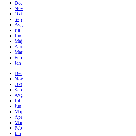
Dec
Nov
Okt
Sep
Avg
Jul
Jun
Maj
Apr
Mar
Feb
Jan
Dec
Nov
Okt
Sep
Avg
Jul
Jun
Maj
Apr
Mar
Feb
Jan