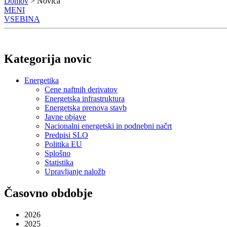
Domov
> Novica
MENI
VSEBINA
Kategorija novic
Energetika
Cene naftnih derivatov
Energetska infrastruktura
Energetska prenova stavb
Javne objave
Nacionalni energetski in podnebni načrt
Predpisi SLO
Politika EU
Splošno
Statistika
Upravljanje naložb
Časovno obdobje
2026
2025