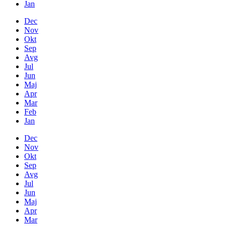
Jan
Dec
Nov
Okt
Sep
Avg
Jul
Jun
Maj
Apr
Mar
Feb
Jan
Dec
Nov
Okt
Sep
Avg
Jul
Jun
Maj
Apr
Mar