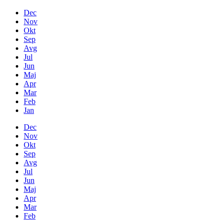
Dec
Nov
Okt
Sep
Avg
Jul
Jun
Maj
Apr
Mar
Feb
Jan
Dec
Nov
Okt
Sep
Avg
Jul
Jun
Maj
Apr
Mar
Feb