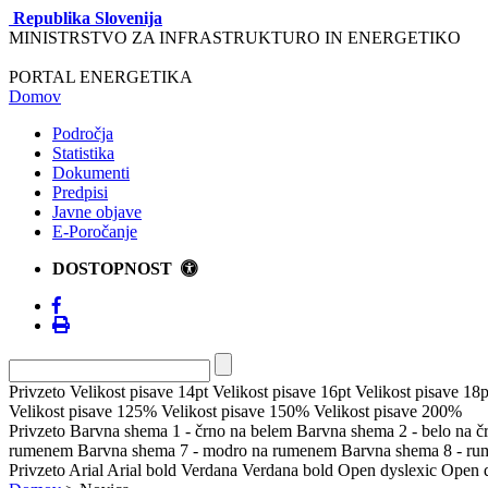
Republika Slovenija
MINISTRSTVO ZA INFRASTRUKTURO IN ENERGETIKO
PORTAL ENERGETIKA
Domov
Področja
Statistika
Dokumenti
Predpisi
Javne objave
E-Poročanje
DOSTOPNOST
Privzeto
Velikost pisave 14pt
Velikost pisave 16pt
Velikost pisave 18p
Velikost pisave 125%
Velikost pisave 150%
Velikost pisave 200%
Privzeto
Barvna shema 1 - črno na belem
Barvna shema 2 - belo na 
rumenem
Barvna shema 7 - modro na rumenem
Barvna shema 8 - r
Privzeto
Arial
Arial bold
Verdana
Verdana bold
Open dyslexic
Open d