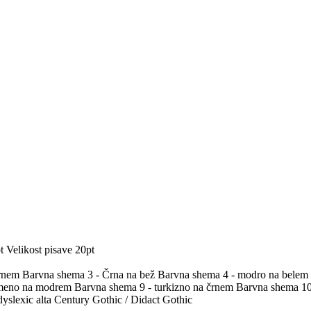
t
Velikost pisave 20pt
črnem
Barvna shema 3 - Črna na bež
Barvna shema 4 - modro na belem
umeno na modrem
Barvna shema 9 - turkizno na črnem
Barvna shema 10 
yslexic alta
Century Gothic / Didact Gothic