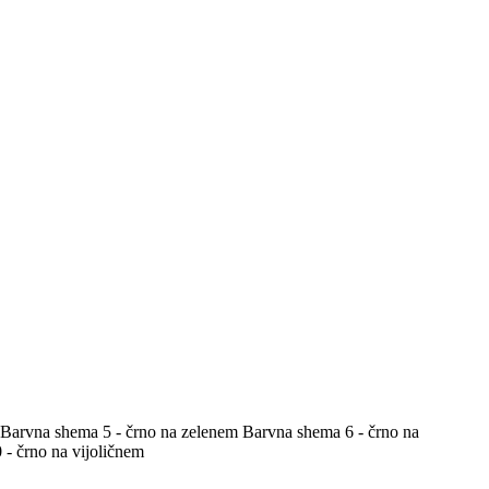
Barvna shema 5 - črno na zelenem
Barvna shema 6 - črno na
- črno na vijoličnem