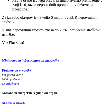
pravne osebe javnega prava, ki imajo stvarno premoženje v
svoji lasti, razen neposrednih uporabnikov državnega
proračuna.
Za izvedbo ukrepov je na voljo 6 milijonov EUR nepovratnih
sredstev.
Višina nepovratnih sredstev znaša do 20% upravičenih stroškov
naložbe.
Vir: Eko sklad
Ministrstvo za infrastrukturo in energetiko
Direktorat za energetiko
Langusova ulica 4
1000 Ljubljana
gp.mzie
@
gov
.
si
Nacionalni energetski regulativni organ
Agencija za energijo