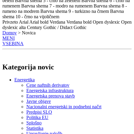
belem
Barvna shema 5 - črno na zelenem
Barvna shema 6 - črno na
rumenem
Barvna shema 7 - modro na rumenem
Barvna shema 8 -
rumeno na modrem
Barvna shema 9 - turkizno na črnem
Barvna
shema 10 - črno na vijoličnem
Privzeto
Arial
Arial bold
Verdana
Verdana bold
Open dyslexic
Open
dyslexic alta
Century Gothic / Didact Gothic
Domov
> Novica
MENI
VSEBINA
Kategorija novic
Energetika
Cene naftnih derivatov
Energetska infrastruktura
Energetska prenova stavb
Javne objave
Nacionalni energetski in podnebni načrt
Predpisi SLO
Politika EU
Splošno
Statistika
Upravljanje naložb