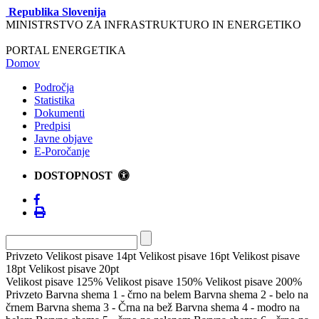
Republika Slovenija
MINISTRSTVO ZA INFRASTRUKTURO IN ENERGETIKO
PORTAL ENERGETIKA
Domov
Področja
Statistika
Dokumenti
Predpisi
Javne objave
E-Poročanje
DOSTOPNOST
Privzeto
Velikost pisave 14pt
Velikost pisave 16pt
Velikost pisave
18pt
Velikost pisave 20pt
Velikost pisave 125%
Velikost pisave 150%
Velikost pisave 200%
Privzeto
Barvna shema 1 - črno na belem
Barvna shema 2 - belo na
črnem
Barvna shema 3 - Črna na bež
Barvna shema 4 - modro na