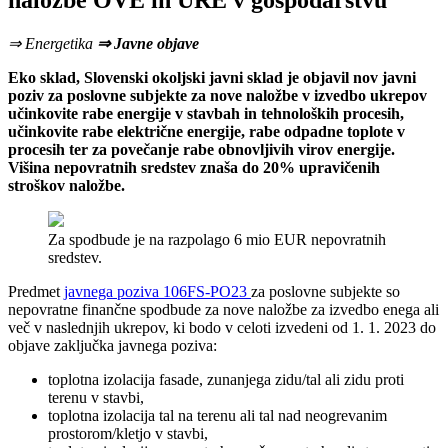
naložbe OVE in URE v gospodarstvu
⇒ Energetika
⇒ Javne objave
Eko sklad, Slovenski okoljski javni sklad je objavil nov javni
poziv za poslovne subjekte za nove naložbe v izvedbo ukrepov
učinkovite rabe energije v stavbah in tehnoloških procesih,
učinkovite rabe električne energije, rabe odpadne toplote v
procesih ter za povečanje rabe obnovljivih virov energije.
Višina nepovratnih sredstev znaša do 20% upravičenih
stroškov naložbe.
Za spodbude je na razpolago 6 mio EUR nepovratnih
sredstev.
Predmet
javnega poziva 106FS-PO23
za poslovne subjekte so
nepovratne finančne spodbude za nove naložbe za izvedbo enega ali
več v naslednjih ukrepov, ki bodo v celoti izvedeni od 1. 1. 2023 do
objave zaključka javnega poziva:
toplotna izolacija fasade, zunanjega zidu/tal ali zidu proti
terenu v stavbi,
toplotna izolacija tal na terenu ali tal nad neogrevanim
prostorom/kletjo v stavbi,