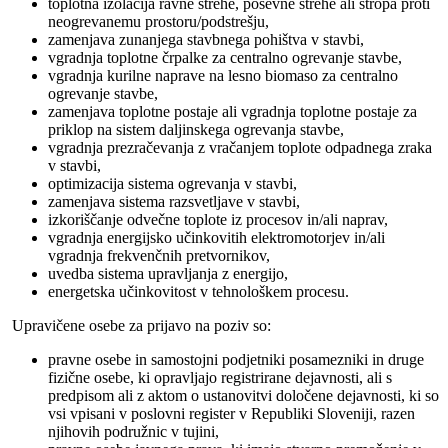
toplotna izolacija ravne strehe, poševne strehe ali stropa proti
neogrevanemu prostoru/podstrešju,
zamenjava zunanjega stavbnega pohištva v stavbi,
vgradnja toplotne črpalke za centralno ogrevanje stavbe,
vgradnja kurilne naprave na lesno biomaso za centralno
ogrevanje stavbe,
zamenjava toplotne postaje ali vgradnja toplotne postaje za
priklop na sistem daljinskega ogrevanja stavbe,
vgradnja prezračevanja z vračanjem toplote odpadnega zraka
v stavbi,
optimizacija sistema ogrevanja v stavbi,
zamenjava sistema razsvetljave v stavbi,
izkoriščanje odvečne toplote iz procesov in/ali naprav,
vgradnja energijsko učinkovitih elektromotorjev in/ali
vgradnja frekvenčnih pretvornikov,
uvedba sistema upravljanja z energijo,
energetska učinkovitost v tehnološkem procesu.
Upravičene osebe za prijavo na poziv so:
pravne osebe in samostojni podjetniki posamezniki in druge
fizične osebe, ki opravljajo registrirane dejavnosti, ali s
predpisom ali z aktom o ustanovitvi določene dejavnosti, ki so
vsi vpisani v poslovni register v Republiki Sloveniji, razen
njihovih podružnic v tujini,