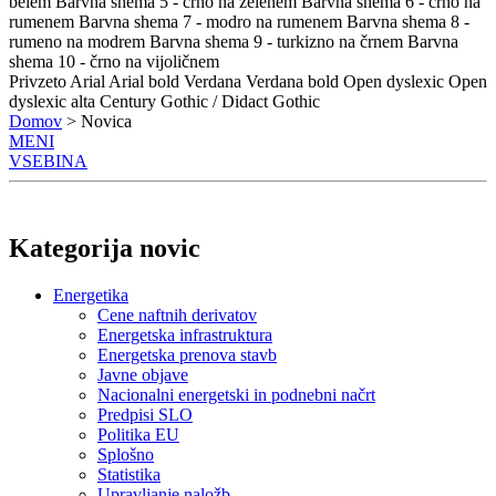
belem
Barvna shema 5 - črno na zelenem
Barvna shema 6 - črno na
rumenem
Barvna shema 7 - modro na rumenem
Barvna shema 8 -
rumeno na modrem
Barvna shema 9 - turkizno na črnem
Barvna
shema 10 - črno na vijoličnem
Privzeto
Arial
Arial bold
Verdana
Verdana bold
Open dyslexic
Open
dyslexic alta
Century Gothic / Didact Gothic
Domov
> Novica
MENI
VSEBINA
Kategorija novic
Energetika
Cene naftnih derivatov
Energetska infrastruktura
Energetska prenova stavb
Javne objave
Nacionalni energetski in podnebni načrt
Predpisi SLO
Politika EU
Splošno
Statistika
Upravljanje naložb