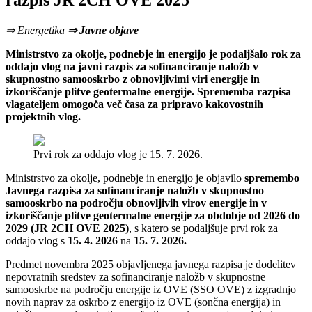
razpis JR 2CH OVE 2025
⇒ Energetika
⇒ Javne objave
Ministrstvo za okolje, podnebje in energijo je podaljšalo rok za
oddajo vlog na javni razpis za sofinanciranje naložb v
skupnostno samooskrbo z obnovljivimi viri energije in
izkoriščanje plitve geotermalne energije. Sprememba razpisa
vlagateljem omogoča več časa za pripravo kakovostnih
projektnih vlog.
Prvi rok za oddajo vlog je 15. 7. 2026.
Ministrstvo za okolje, podnebje in energijo je objavilo
spremembo
Javnega razpisa za sofinanciranje naložb v skupnostno
samooskrbo na področju obnovljivih virov energije in v
izkoriščanje plitve geotermalne energije za obdobje od 2026 do
2029 (JR 2CH OVE 2025)
, s katero se podaljšuje prvi rok za
oddajo vlog s
15. 4. 2026
na
15. 7. 2026.
Predmet novembra 2025 objavljenega javnega razpisa je dodelitev
nepovratnih sredstev za sofinanciranje naložb v skupnostne
samooskrbe na področju energije iz OVE (SSO OVE) z izgradnjo
novih naprav za oskrbo z energijo iz OVE (sončna energija) in