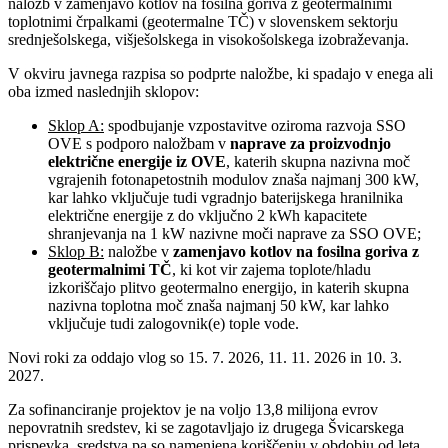
naložb v zamenjavo kotlov na fosilna goriva z geotermalnimi
toplotnimi črpalkami (geotermalne TČ) v slovenskem sektorju
srednješolskega, višješolskega in visokošolskega izobraževanja.
V okviru javnega razpisa so podprte naložbe, ki spadajo v enega ali
oba izmed naslednjih sklopov:
Sklop A:
spodbujanje vzpostavitve oziroma razvoja SSO
OVE s podporo naložbam v
naprave za proizvodnjo
električne energije iz OVE
, katerih skupna nazivna moč
vgrajenih fotonapetostnih modulov znaša najmanj 300 kW,
kar lahko vključuje tudi vgradnjo baterijskega hranilnika
električne energije z do vključno 2 kWh kapacitete
shranjevanja na 1 kW nazivne moči naprave za SSO OVE;
Sklop B:
naložbe v
zamenjavo kotlov na fosilna goriva z
geotermalnimi TČ
, ki kot vir zajema toplote/hladu
izkoriščajo plitvo geotermalno energijo, in katerih skupna
nazivna toplotna moč znaša najmanj 50 kW, kar lahko
vključuje tudi zalogovnik(e) tople vode.
Novi roki za oddajo vlog so 15. 7. 2026, 11. 11. 2026 in 10. 3.
2027.
Za sofinanciranje projektov je na voljo 13,8 milijona evrov
nepovratnih sredstev, ki se zagotavljajo iz drugega Švicarskega
prispevka, sredstva pa so namenjena koriščenju v obdobju od leta