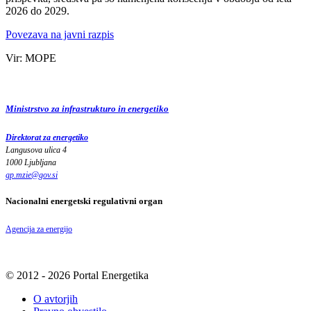
2026 do 2029.
Povezava na javni razpis
Vir: MOPE
Ministrstvo za infrastrukturo in energetiko
Direktorat za energetiko
Langusova ulica 4
1000 Ljubljana
gp.mzie
@
gov
.
si
Nacionalni energetski regulativni organ
Agencija za energijo
© 2012 - 2026 Portal Energetika
O avtorjih