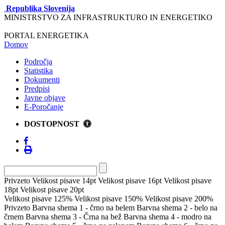
Republika Slovenija
MINISTRSTVO ZA INFRASTRUKTURO IN ENERGETIKO
PORTAL ENERGETIKA
Domov
Področja
Statistika
Dokumenti
Predpisi
Javne objave
E-Poročanje
DOSTOPNOST
Privzeto
Velikost pisave 14pt
Velikost pisave 16pt
Velikost pisave
18pt
Velikost pisave 20pt
Velikost pisave 125%
Velikost pisave 150%
Velikost pisave 200%
Privzeto
Barvna shema 1 - črno na belem
Barvna shema 2 - belo na
črnem
Barvna shema 3 - Črna na bež
Barvna shema 4 - modro na