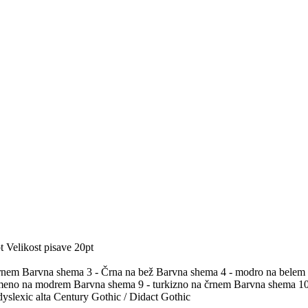
t
Velikost pisave 20pt
črnem
Barvna shema 3 - Črna na bež
Barvna shema 4 - modro na belem
umeno na modrem
Barvna shema 9 - turkizno na črnem
Barvna shema 10 
yslexic alta
Century Gothic / Didact Gothic