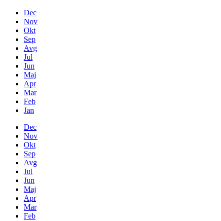
Dec
Nov
Okt
Sep
Avg
Jul
Jun
Maj
Apr
Mar
Feb
Jan
Dec
Nov
Okt
Sep
Avg
Jul
Jun
Maj
Apr
Mar
Feb