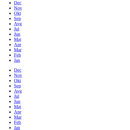
Dec
Nov
Okt
Sep
Avg
Jul
Jun
Maj
Apr
Mar
Feb
Jan
Dec
Nov
Okt
Sep
Avg
Jul
Jun
Maj
Apr
Mar
Feb
Jan