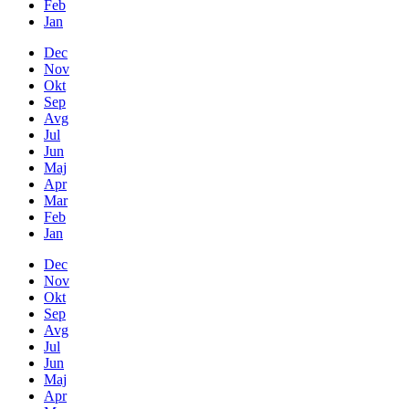
Feb
Jan
Dec
Nov
Okt
Sep
Avg
Jul
Jun
Maj
Apr
Mar
Feb
Jan
Dec
Nov
Okt
Sep
Avg
Jul
Jun
Maj
Apr