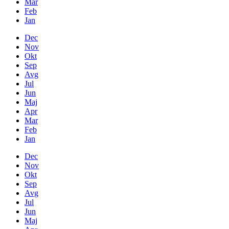
Mar
Feb
Jan
Dec
Nov
Okt
Sep
Avg
Jul
Jun
Maj
Apr
Mar
Feb
Jan
Dec
Nov
Okt
Sep
Avg
Jul
Jun
Maj