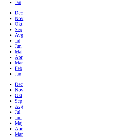
Jan
Dec
Nov
Okt
Sep
Avg
Jul
Jun
Maj
Apr
Mar
Feb
Jan
Dec
Nov
Okt
Sep
Avg
Jul
Jun
Maj
Apr
Mar