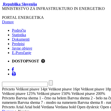
Republika Slovenija
MINISTRSTVO ZA INFRASTRUKTURO IN ENERGETIKO
PORTAL ENERGETIKA
Domov
Področja
Statistika
Dokumenti
Predpisi
Javne objave
E-Poročanje
DOSTOPNOST
Privzeto
Velikost pisave 14pt
Velikost pisave 16pt
Velikost pisave 18p
Velikost pisave 125%
Velikost pisave 150%
Velikost pisave 200%
Privzeto
Barvna shema 1 - črno na belem
Barvna shema 2 - belo na 
rumenem
Barvna shema 7 - modro na rumenem
Barvna shema 8 - r
Privzeto
Arial
Arial bold
Verdana
Verdana bold
Open dyslexic
Open d