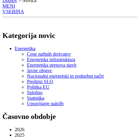
Domov
> Novica
MENI
VSEBINA
Kategorija novic
Energetika
Cene naftnih derivatov
Energetska infrastruktura
Energetska prenova stavb
Javne objave
Nacionalni energetski in podnebni načrt
Predpisi SLO
Politika EU
Splošno
Statistika
Upravljanje naložb
Časovno obdobje
2026
2025