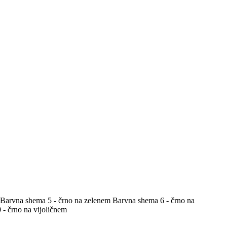
Barvna shema 5 - črno na zelenem
Barvna shema 6 - črno na
- črno na vijoličnem