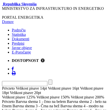
Republika Slovenija
MINISTRSTVO ZA INFRASTRUKTURO IN ENERGETIKO
PORTAL ENERGETIKA
Domov
Področja
Statistika
Dokumenti
Predpisi
Javne objave
E-Poročanje
DOSTOPNOST
Privzeto
Velikost pisave 14pt
Velikost pisave 16pt
Velikost pisave
18pt
Velikost pisave 20pt
Velikost pisave 125%
Velikost pisave 150%
Velikost pisave 200%
Privzeto
Barvna shema 1 - črno na belem
Barvna shema 2 - belo na
črnem
Barvna shema 3 - Črna na bež
Barvna shema 4 - modro na