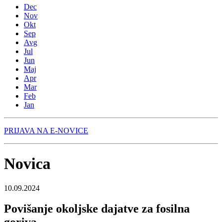
Dec
Nov
Okt
Sep
Avg
Jul
Jun
Maj
Apr
Mar
Feb
Jan
PRIJAVA NA E-NOVICE
Novica
10.09.2024
Povišanje okoljske dajatve za fosilna