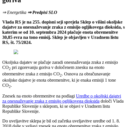
goriva
⇒ Energetika
⇒ Predpisi SLO
Vlada RS je na 255. dopisni seji sprejela Sklep o višini okoljske
dajatve za onesnaževanje zraka z emisijo ogljikovega dioksida, s
katerim se od 10. septembra 2024 plačuje enota obremenitve
30,85 evra na tono emisij. Sklep je objavljen v Uradnem listu
RS, št. 75/2024.
Okoljska dajatev se plačuje zaradi onesnaževanja zraka z emisijo
CO
pri zgorevanju goriva v določenem znesku na enoto
2
obremenitve zraka z emisijo CO
. Osnova za obračunavanje
2
okoljske dajatve je enota obremenitve, ki je enaka emisiji 1 tone
CO
.
2
Znesek na enoto obremenitve na podlagi
Uredbe o okoljski dajatvi
za onesnaževanje zraka z emisijo ogljikovega dioksida
določi Vlada
Republike Slovenije s sklepom, ki se objavi v Uradnem listu
Republike Slovenije.
Do uveljavitve sklepa je bil od začetka uveljavitve uredbe od 1. 8.
2018 dalje v veljavi znesek na enoto obremenitve zraka z emisijo