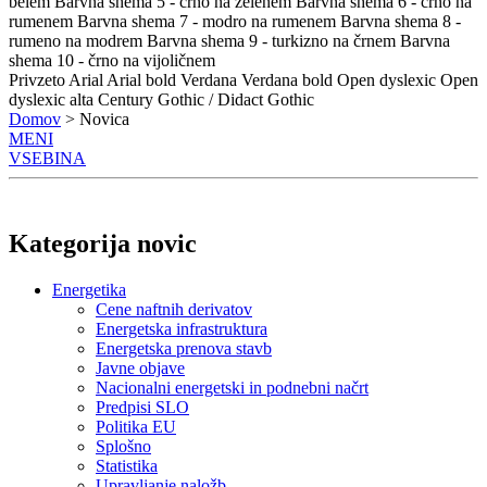
belem
Barvna shema 5 - črno na zelenem
Barvna shema 6 - črno na
rumenem
Barvna shema 7 - modro na rumenem
Barvna shema 8 -
rumeno na modrem
Barvna shema 9 - turkizno na črnem
Barvna
shema 10 - črno na vijoličnem
Privzeto
Arial
Arial bold
Verdana
Verdana bold
Open dyslexic
Open
dyslexic alta
Century Gothic / Didact Gothic
Domov
> Novica
MENI
VSEBINA
Kategorija novic
Energetika
Cene naftnih derivatov
Energetska infrastruktura
Energetska prenova stavb
Javne objave
Nacionalni energetski in podnebni načrt
Predpisi SLO
Politika EU
Splošno
Statistika
Upravljanje naložb