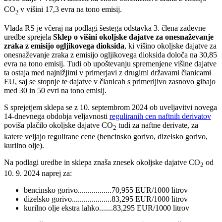
CO
v višini 17,3 evra na tono emisij.
2
Vlada RS je včeraj na podlagi šestega odstavka 3. člena zadevne
uredbe sprejela
Sklep o višini okoljske dajatve za onesnaževanje
zraka z emisijo ogljikovega dioksida
, ki višino okoljske dajatve za
onesnaževanje zraka z emisijo ogljikovega dioksida določa na 30,85
evra na tono emisij. Tudi ob upoštevanju spremenjene višine dajatve
ta ostaja med najnižjimi v primerjavi z drugimi državami članicami
EU, saj se stopnje te dajatve v članicah s primerljivo zasnovo gibajo
med 30 in 50 evri na tono emisij.
S sprejetjem sklepa se z 10. septembrom 2024 ob uveljavitvi novega
14-dnevnega obdobja veljavnosti
reguliranih cen naftnih derivatov
poviša plačilo okoljske dajatve CO
tudi za naftne derivate, za
2
katere veljajo regulirane cene (bencinsko gorivo, dizelsko gorivo,
kurilno olje).
Na podlagi uredbe in sklepa znaša znesek okoljske dajatve CO
od
2
10. 9. 2024 naprej za:
bencinsko gorivo.................70,955 EUR/1000 litrov
dizelsko gorivo....................83,295 EUR/1000 litrov
kurilno olje ekstra lahko.......83,295 EUR/1000 litrov