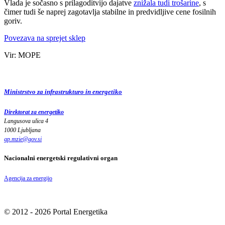
Vlada je sočasno s prilagoditvijo dajatve
znižala tudi trošarine
, s
čimer tudi še naprej zagotavlja stabilne in predvidljive cene fosilnih
goriv.
Povezava na sprejet sklep
Vir: MOPE
Ministrstvo za infrastrukturo in energetiko
Direktorat za energetiko
Langusova ulica 4
1000 Ljubljana
gp.mzie
@
gov
.
si
Nacionalni energetski regulativni organ
Agencija za energijo
© 2012 - 2026 Portal Energetika