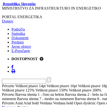
Republika Slovenija
MINISTRSTVO ZA INFRASTRUKTURO IN ENERGETIKO
PORTAL ENERGETIKA
Domov
Področja
Statistika
Dokumenti
Predpisi
Javne objave
E-Poročanje
DOSTOPNOST
Privzeto
Velikost pisave 14pt
Velikost pisave 16pt
Velikost pisave 18p
Velikost pisave 125%
Velikost pisave 150%
Velikost pisave 200%
Privzeto
Barvna shema 1 - črno na belem
Barvna shema 2 - belo na 
rumenem
Barvna shema 7 - modro na rumenem
Barvna shema 8 - r
Privzeto
Arial
Arial bold
Verdana
Verdana bold
Open dyslexic
Open d