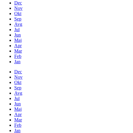
Dec
Nov
Okt
Sep
Avg
Jul
Jun
Maj
Apr
Mar
Feb
Jan
Dec
Nov
Okt
Sep
Avg
Jul
Jun
Maj
Apr
Mar
Feb
Jan