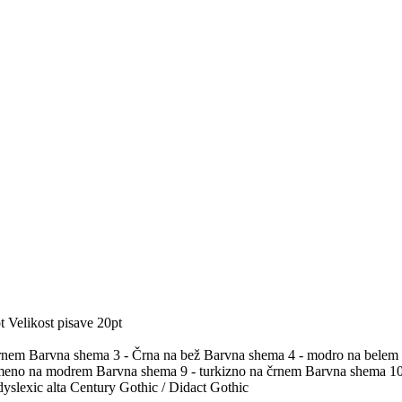
t
Velikost pisave 20pt
črnem
Barvna shema 3 - Črna na bež
Barvna shema 4 - modro na belem
umeno na modrem
Barvna shema 9 - turkizno na črnem
Barvna shema 10 
yslexic alta
Century Gothic / Didact Gothic