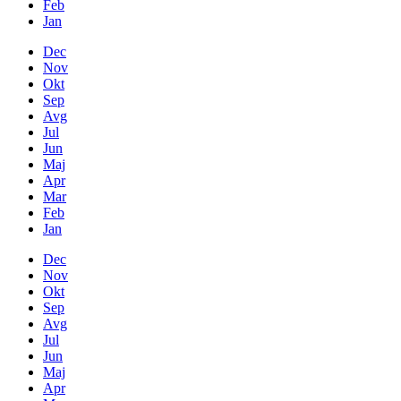
Feb
Jan
Dec
Nov
Okt
Sep
Avg
Jul
Jun
Maj
Apr
Mar
Feb
Jan
Dec
Nov
Okt
Sep
Avg
Jul
Jun
Maj
Apr