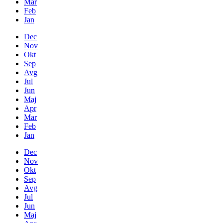
Mar
Feb
Jan
Dec
Nov
Okt
Sep
Avg
Jul
Jun
Maj
Apr
Mar
Feb
Jan
Dec
Nov
Okt
Sep
Avg
Jul
Jun
Maj