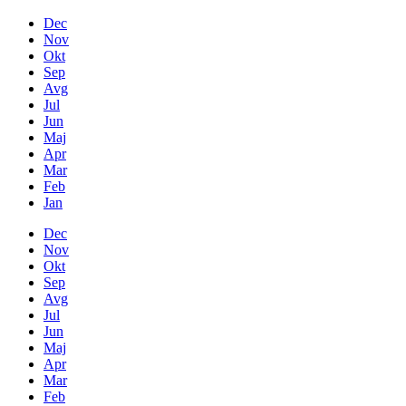
Dec
Nov
Okt
Sep
Avg
Jul
Jun
Maj
Apr
Mar
Feb
Jan
Dec
Nov
Okt
Sep
Avg
Jul
Jun
Maj
Apr
Mar
Feb