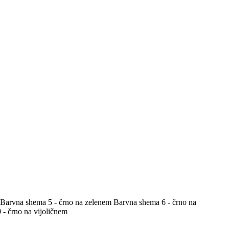
Barvna shema 5 - črno na zelenem
Barvna shema 6 - črno na
- črno na vijoličnem