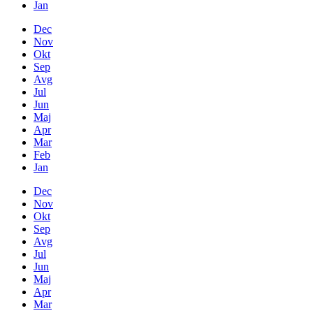
Jan
Dec
Nov
Okt
Sep
Avg
Jul
Jun
Maj
Apr
Mar
Feb
Jan
Dec
Nov
Okt
Sep
Avg
Jul
Jun
Maj
Apr
Mar