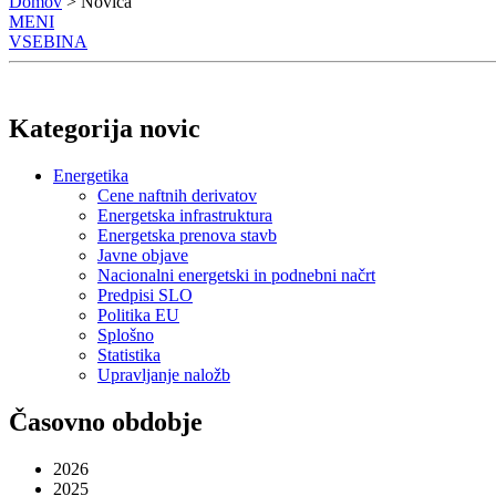
Domov
> Novica
MENI
VSEBINA
Kategorija novic
Energetika
Cene naftnih derivatov
Energetska infrastruktura
Energetska prenova stavb
Javne objave
Nacionalni energetski in podnebni načrt
Predpisi SLO
Politika EU
Splošno
Statistika
Upravljanje naložb
Časovno obdobje
2026
2025