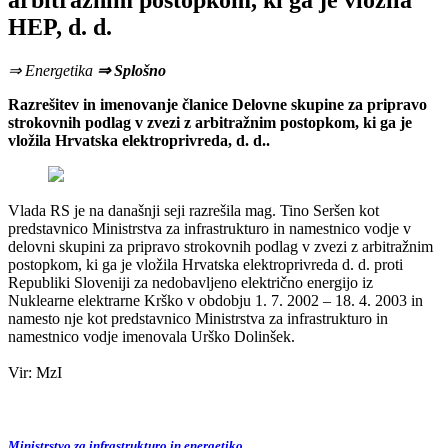
arbitražnim postopkom, ki ga je vložila
HEP, d. d.
⇒ Energetika
⇒ Splošno
Razrešitev in imenovanje članice Delovne skupine za pripravo
strokovnih podlag v zvezi z arbitražnim postopkom, ki ga je
vložila Hrvatska elektroprivreda, d. d..
Vlada RS je na današnji seji razrešila mag. Tino Seršen kot
predstavnico Ministrstva za infrastrukturo in namestnico vodje v
delovni skupini za pripravo strokovnih podlag v zvezi z arbitražnim
postopkom, ki ga je vložila Hrvatska elektroprivreda d. d. proti
Republiki Sloveniji za nedobavljeno električno energijo iz
Nuklearne elektrarne Krško v obdobju 1. 7. 2002 – 18. 4. 2003 in
namesto nje kot predstavnico Ministrstva za infrastrukturo in
namestnico vodje imenovala Urško Dolinšek.
Vir: MzI
Ministrstvo za infrastrukturo in energetiko