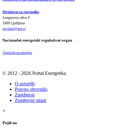
Direktorat za energetiko
Langusova ulica 4
1000 Ljubljana
gp.mzie
@
gov
.
si
Nacionalni energetski regulativni organ
Agencija za energijo
© 2012 - 2026 Portal Energetika
O avtorjih
Pravno obvestilo
Zasebnost
Zemljevid strani
×
Pojdi na