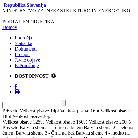
Republika Slovenija
MINISTRSTVO ZA INFRASTRUKTURO IN ENERGETIKO
PORTAL ENERGETIKA
Domov
Področja
Statistika
Dokumenti
Predpisi
Javne objave
E-Poročanje
DOSTOPNOST
Privzeto
Velikost pisave 14pt
Velikost pisave 16pt
Velikost pisave
18pt
Velikost pisave 20pt
Velikost pisave 125%
Velikost pisave 150%
Velikost pisave 200%
Privzeto
Barvna shema 1 - črno na belem
Barvna shema 2 - belo na
črnem
Barvna shema 3 - Črna na bež
Barvna shema 4 - modro na