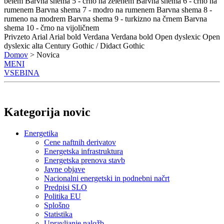
belem
Barvna shema 5 - črno na zelenem
Barvna shema 6 - črno na
rumenem
Barvna shema 7 - modro na rumenem
Barvna shema 8 -
rumeno na modrem
Barvna shema 9 - turkizno na črnem
Barvna
shema 10 - črno na vijoličnem
Privzeto
Arial
Arial bold
Verdana
Verdana bold
Open dyslexic
Open
dyslexic alta
Century Gothic / Didact Gothic
Domov
> Novica
MENI
VSEBINA
Kategorija novic
Energetika
Cene naftnih derivatov
Energetska infrastruktura
Energetska prenova stavb
Javne objave
Nacionalni energetski in podnebni načrt
Predpisi SLO
Politika EU
Splošno
Statistika
Upravljanje naložb