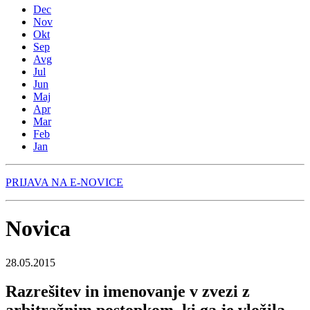
Dec
Nov
Okt
Sep
Avg
Jul
Jun
Maj
Apr
Mar
Feb
Jan
PRIJAVA NA E-NOVICE
Novica
28.05.2015
Razrešitev in imenovanje v zvezi z