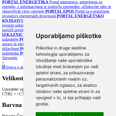
PORTAL ENERGETIKA
Portal ministrstva, pristojnega za
energijo, z informacijami iz področja energetike, učinkovite rabe in
obnovljivih virov energije
PORTAL EPOS
Portal za e-poročanje
izvajalcev energetskih dejavnosti
PORTAL ENERGETSKO
KNJIGOVODSTVO
Portal za poročanje o upravljanju z energijo v
javnem sektorju
PORTAL KLIMATSKI SISTEMI
Register
poročil pregledov klimatskih sistemov
PORTAL ENERGETSKE
Uporabljamo piškotke
IZKAZNICE
Register energetskih izkaznic - za izdelovalce in
izdajatelje
PORTAL GOV.SI
Osrednje spletno mesto o državni
upravi in njenih storitvah
PORTAL eUPRAVA
Državni portal za
Piškotke in druge sledilne
državljane
PORTAL SPOT
Državni portal za podjetja in
podjetnike
PORTAL OPSI
Državni portal odprtih podatkov
tehnologije uporabljamo za
Slovenije
izboljšanje vaše uporabniške
×
izkušnje med brskanjem po naši
Izjava o dostopnosti
spletni strani, za prikazovanje
Velikost pisave
personaliziranih vsebin oz.
targetiranih oglasov, za analizo
Uporabite vgrajeno funkcijo brskalnika
obiskov naše spletne strani in za
CTRL + / CTRL -
vpogled v to, iz kje prihajajo naši
gostje.
Barvna shema
Privzeto
Črno na belem
Belo na črnem
Črno na bež
Modro na