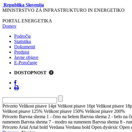
Republika Slovenija
MINISTRSTVO ZA INFRASTRUKTURO IN ENERGETIKO
PORTAL ENERGETIKA
Domov
Področja
Statistika
Dokumenti
Predpisi
Javne objave
E-Poročanje
DOSTOPNOST
Privzeto
Velikost pisave 14pt
Velikost pisave 16pt
Velikost pisave 18p
Velikost pisave 125%
Velikost pisave 150%
Velikost pisave 200%
Privzeto
Barvna shema 1 - črno na belem
Barvna shema 2 - belo na 
rumenem
Barvna shema 7 - modro na rumenem
Barvna shema 8 - r
Privzeto
Arial
Arial bold
Verdana
Verdana bold
Open dyslexic
Open d