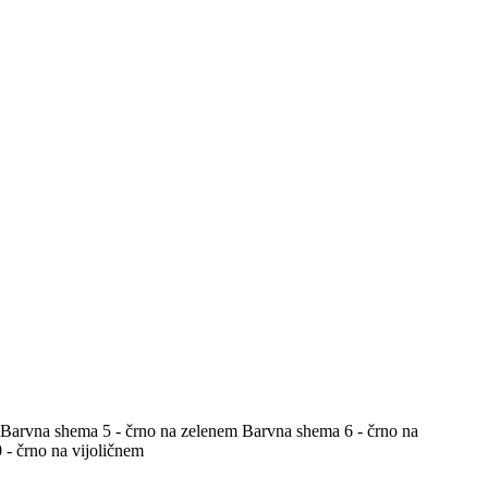
Barvna shema 5 - črno na zelenem
Barvna shema 6 - črno na
- črno na vijoličnem