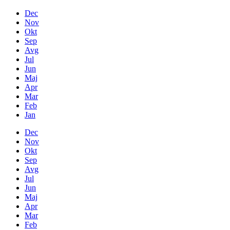
Dec
Nov
Okt
Sep
Avg
Jul
Jun
Maj
Apr
Mar
Feb
Jan
Dec
Nov
Okt
Sep
Avg
Jul
Jun
Maj
Apr
Mar
Feb