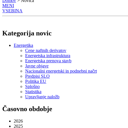
Domov
> Novica
MENI
VSEBINA
Kategorija novic
Energetika
Cene naftnih derivatov
Energetska infrastruktura
Energetska prenova stavb
Javne objave
Nacionalni energetski in podnebni načrt
Predpisi SLO
Politika EU
Splošno
Statistika
Upravljanje naložb
Časovno obdobje
2026
2025