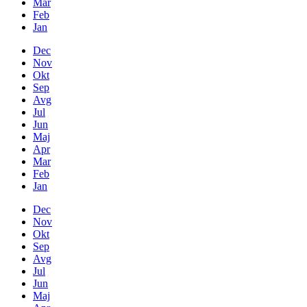
Mar
Feb
Jan
Dec
Nov
Okt
Sep
Avg
Jul
Jun
Maj
Apr
Mar
Feb
Jan
Dec
Nov
Okt
Sep
Avg
Jul
Jun
Maj