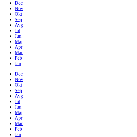
Dec
Nov
Okt
Sep
Avg
Jul
Jun
Maj
Apr
Mar
Feb
Jan
Dec
Nov
Okt
Sep
Avg
Jul
Jun
Maj
Apr
Mar
Feb
Jan