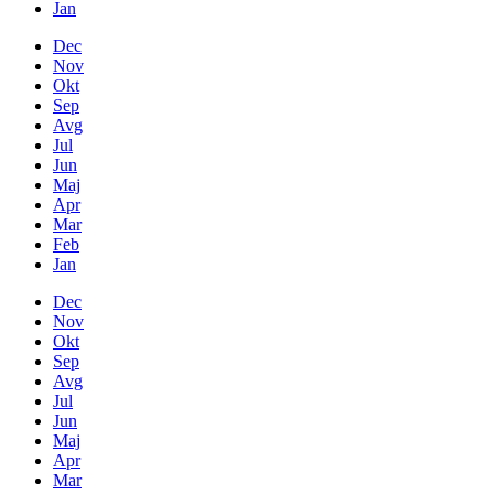
Jan
Dec
Nov
Okt
Sep
Avg
Jul
Jun
Maj
Apr
Mar
Feb
Jan
Dec
Nov
Okt
Sep
Avg
Jul
Jun
Maj
Apr
Mar