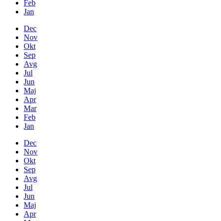
Feb
Jan
Dec
Nov
Okt
Sep
Avg
Jul
Jun
Maj
Apr
Mar
Feb
Jan
Dec
Nov
Okt
Sep
Avg
Jul
Jun
Maj
Apr