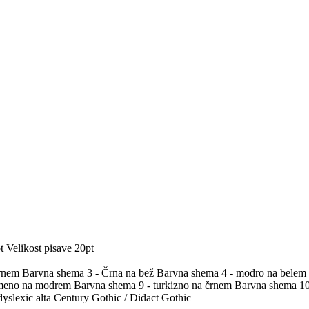
t
Velikost pisave 20pt
črnem
Barvna shema 3 - Črna na bež
Barvna shema 4 - modro na belem
umeno na modrem
Barvna shema 9 - turkizno na črnem
Barvna shema 10 
yslexic alta
Century Gothic / Didact Gothic