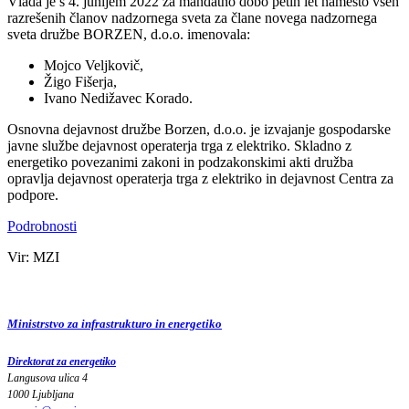
Vlada je s 4. junijem 2022 za mandatno dobo petih let namesto vseh
razrešenih članov nadzornega sveta za člane novega nadzornega
sveta družbe BORZEN, d.o.o. imenovala:
Mojco Veljkovič,
Žigo Fišerja,
Ivano Nedižavec Korado.
Osnovna dejavnost družbe Borzen, d.o.o. je izvajanje gospodarske
javne službe dejavnost operaterja trga z elektriko. Skladno z
energetiko povezanimi zakoni in podzakonskimi akti družba
opravlja dejavnost operaterja trga z elektriko in dejavnost Centra za
podpore.
Podrobnosti
Vir: MZI
Ministrstvo za infrastrukturo in energetiko
Direktorat za energetiko
Langusova ulica 4
1000 Ljubljana