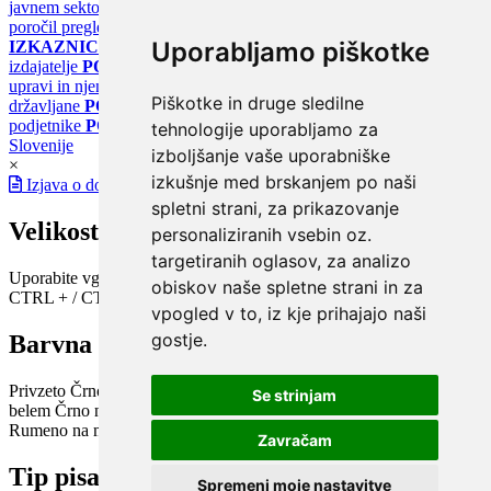
javnem sektorju
PORTAL KLIMATSKI SISTEMI
Register
poročil pregledov klimatskih sistemov
PORTAL ENERGETSKE
Uporabljamo piškotke
IZKAZNICE
Register energetskih izkaznic - za izdelovalce in
izdajatelje
PORTAL GOV.SI
Osrednje spletno mesto o državni
upravi in njenih storitvah
PORTAL eUPRAVA
Državni portal za
Piškotke in druge sledilne
državljane
PORTAL SPOT
Državni portal za podjetja in
podjetnike
PORTAL OPSI
Državni portal odprtih podatkov
tehnologije uporabljamo za
Slovenije
izboljšanje vaše uporabniške
×
izkušnje med brskanjem po naši
Izjava o dostopnosti
spletni strani, za prikazovanje
Velikost pisave
personaliziranih vsebin oz.
targetiranih oglasov, za analizo
Uporabite vgrajeno funkcijo brskalnika
obiskov naše spletne strani in za
CTRL + / CTRL -
vpogled v to, iz kje prihajajo naši
gostje.
Barvna shema
Privzeto
Črno na belem
Belo na črnem
Črno na bež
Modro na
Se strinjam
belem
Črno na zelenem
Črno na rumenem
Modro na rumenem
Rumeno na modrem
Turkizno na črnem
Črno na vijoličnem
Zavračam
Tip pisave
Spremeni moje nastavitve