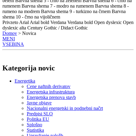
belem
Barvna shema 5 - črno na zelenem
Barvna shema 6 - črno na
rumenem
Barvna shema 7 - modro na rumenem
Barvna shema 8 -
rumeno na modrem
Barvna shema 9 - turkizno na črnem
Barvna
shema 10 - črno na vijoličnem
Privzeto
Arial
Arial bold
Verdana
Verdana bold
Open dyslexic
Open
dyslexic alta
Century Gothic / Didact Gothic
Domov
> Novica
MENI
VSEBINA
Kategorija novic
Energetika
Cene naftnih derivatov
Energetska infrastruktura
Energetska prenova stavb
Javne objave
Nacionalni energetski in podnebni načrt
Predpisi SLO
Politika EU
Splošno
Statistika
Upravljanje naložb