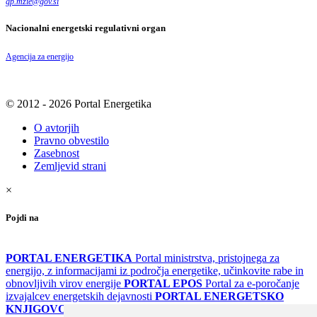
gp.mzie
@
gov
.
si
Nacionalni energetski regulativni organ
Agencija za energijo
© 2012 - 2026 Portal Energetika
O avtorjih
Pravno obvestilo
Zasebnost
Zemljevid strani
×
Pojdi na
PORTAL ENERGETIKA
Portal ministrstva, pristojnega za
energijo, z informacijami iz področja energetike, učinkovite rabe in
obnovljivih virov energije
PORTAL EPOS
Portal za e-poročanje
izvajalcev energetskih dejavnosti
PORTAL ENERGETSKO
KNJIGOVODSTVO
Portal za poročanje o upravljanju z energijo v