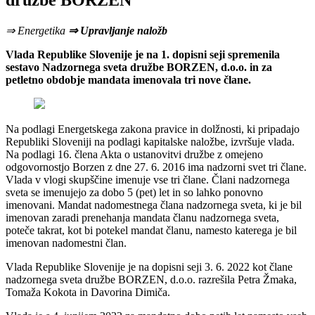
družbe BORZEN
⇒ Energetika
⇒ Upravljanje naložb
Vlada Republike Slovenije je na 1. dopisni seji spremenila
sestavo Nadzornega sveta družbe BORZEN, d.o.o. in za
petletno obdobje mandata imenovala tri nove člane.
Na podlagi Energetskega zakona pravice in dolžnosti, ki pripadajo
Republiki Sloveniji na podlagi kapitalske naložbe, izvršuje vlada.
Na podlagi 16. člena Akta o ustanovitvi družbe z omejeno
odgovornostjo Borzen z dne 27. 6. 2016 ima nadzorni svet tri člane.
Vlada v vlogi skupščine imenuje vse tri člane. Člani nadzornega
sveta se imenujejo za dobo 5 (pet) let in so lahko ponovno
imenovani. Mandat nadomestnega člana nadzornega sveta, ki je bil
imenovan zaradi prenehanja mandata članu nadzornega sveta,
poteče takrat, kot bi potekel mandat članu, namesto katerega je bil
imenovan nadomestni član.
Vlada Republike Slovenije je na dopisni seji 3. 6. 2022 kot člane
nadzornega sveta družbe BORZEN, d.o.o. razrešila Petra Žmaka,
Tomaža Kokota in Davorina Dimiča.