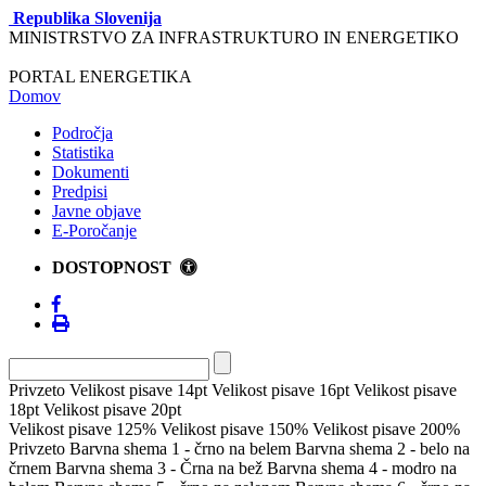
Republika Slovenija
MINISTRSTVO ZA INFRASTRUKTURO IN ENERGETIKO
PORTAL ENERGETIKA
Domov
Področja
Statistika
Dokumenti
Predpisi
Javne objave
E-Poročanje
DOSTOPNOST
Privzeto
Velikost pisave 14pt
Velikost pisave 16pt
Velikost pisave
18pt
Velikost pisave 20pt
Velikost pisave 125%
Velikost pisave 150%
Velikost pisave 200%
Privzeto
Barvna shema 1 - črno na belem
Barvna shema 2 - belo na
črnem
Barvna shema 3 - Črna na bež
Barvna shema 4 - modro na