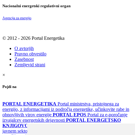
Nacionalni energetski regulativni organ
Agencija za energijo
© 2012 - 2026 Portal Energetika
O avtorjih
Pravno obvestilo
Zasebnost
Zemljevid strani
×
Pojdi na
PORTAL ENERGETIKA
Portal ministrstva, pristojnega za
energijo, z informacijami iz področja energetike, učinkovite rabe in
obnovljivih virov energije
PORTAL EPOS
Portal za e-poročanje
izvajalcev energetskih dejavnosti
PORTAL ENERGETSKO
KNJIGOVODSTVO
Portal za poročanje o upravljanju z energijo v
javnem sektorju
PORTAL KLIMATSKI SISTEMI
Register