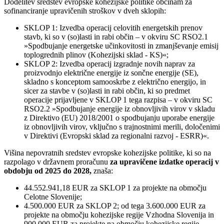
Dodelitev sredstev evropske kohezijske politike občinam za
sofinanciranje upravičenih stroškov v dveh sklopih:
SKLOP 1: Izvedba operacij celovitih energetskih prenov
stavb, ki so v (so)lasti in rabi občin – v okviru SC RSO2.1
»Spodbujanje energetske učinkovitosti in zmanjševanje emisij
toplogrednih plinov (Kohezijski sklad - KS)«;
SKLOP 2: Izvedba operacij izgradnje novih naprav za
proizvodnjo električne energije iz sončne energije (SE),
skladno s konceptom samooskrbe z električno energijo, in
sicer za stavbe v (so)lasti in rabi občin, ki so predmet
operacije prijavljene v SKLOP 1 tega razpisa – v okviru SC
RSO2.2 »Spodbujanje energije iz obnovljivih virov v skladu
z Direktivo (EU) 2018/2001 o spodbujanju uporabe energije
iz obnovljivih virov, vključno s trajnostnimi merili, določenimi
v Direktivi (Evropski sklad za regionalni razvoj - ESRR)«.
Višina nepovratnih sredstev evropske kohezijske politike, ki so na
razpolago v državnem proračunu
za upravičene izdatke operacij v
obdobju od 2025 do 2028,
znaša:
44.552.941,18 EUR za SKLOP 1 za projekte na območju
Celotne Slovenije;
4.500.000 EUR za SKLOP 2; od tega 3.600.000 EUR za
projekte na območju kohezijske regije Vzhodna Slovenija in
900.000 EUR za projekte na območju kohezijske regije