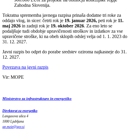
Zahodna Slovenija.
Tokratna sprememba javnega razpisa prinaša dodatne tri roke za
oddajo vlog, in sicer: četrti rok je
19. januar 2026,
peti rok je
11.
maj 2026
in zadnji rok je
19. oktober 2026
. Za eno leto se
podaljšuje tudi obdobje upravičenosti stroškov in izdatkov za vse
upravičene stroške, ki na obeh sklopih odslej velja od 1. 1. 2023 do
31. 12. 2027.
Javni razpis bo odprt do porabe sredstev oziroma najkasneje do 31.
12. 2027.
Povezava na javni razpis
Vir: MOPE
Ministrstvo za infrastrukturo in energetiko
Direktorat za energetiko
Langusova ulica 4
1000 Ljubljana
gp.mzie
@
gov
.
si