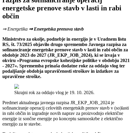
razpis za sofinanciranje operacij
energetske prenove stavb v lasti in rabi
občin
⇒ Energetika
⇒ Energetska prenova stavb
Ministrstvo za okolje, podnebje in energijo je v Uradnem listu
RS, št. 73/2025 objavilo drugo spremembo Javnega razpisa za
sofinanciranje energetske prenove stavb v lasti in rabi občin za
obdobje 2023 do 2027 (JR_EKP_JOB_2024), ki se izvaja v
okviru »Programa evropske kohezijske politike v obdobju 2021
- 2027«. Sprememba prinaša dodatne roke za oddajo vlog ter
podaljšanje obdobja upravičenosti stroškov in izdatkov za
upravičene stroške.
Skrajni rok za oddajo vlog je 19. 10. 2026.
Predmet aktualnega javnega razpisa JR_EKP_JOB_2024 je
sofinanciranje operacij celovitih energetskih prenov stavb v (so)lasti
in rabi občin in izgradnje novih naprav za proizvodnjo električne
energije iz sončne energije po konceptu samooskrbe z električno
energijo za te stavbe.