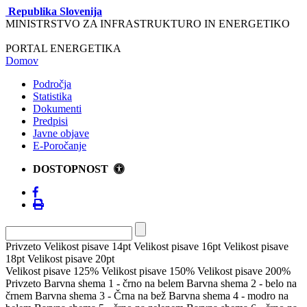
Republika Slovenija
MINISTRSTVO ZA INFRASTRUKTURO IN ENERGETIKO
PORTAL ENERGETIKA
Domov
Področja
Statistika
Dokumenti
Predpisi
Javne objave
E-Poročanje
DOSTOPNOST
Privzeto
Velikost pisave 14pt
Velikost pisave 16pt
Velikost pisave
18pt
Velikost pisave 20pt
Velikost pisave 125%
Velikost pisave 150%
Velikost pisave 200%
Privzeto
Barvna shema 1 - črno na belem
Barvna shema 2 - belo na
črnem
Barvna shema 3 - Črna na bež
Barvna shema 4 - modro na