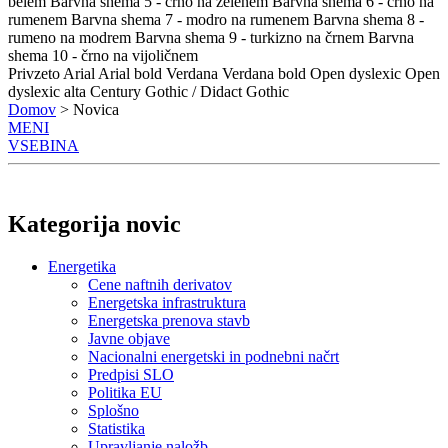
belem
Barvna shema 5 - črno na zelenem
Barvna shema 6 - črno na
rumenem
Barvna shema 7 - modro na rumenem
Barvna shema 8 -
rumeno na modrem
Barvna shema 9 - turkizno na črnem
Barvna
shema 10 - črno na vijoličnem
Privzeto
Arial
Arial bold
Verdana
Verdana bold
Open dyslexic
Open
dyslexic alta
Century Gothic / Didact Gothic
Domov
> Novica
MENI
VSEBINA
Kategorija novic
Energetika
Cene naftnih derivatov
Energetska infrastruktura
Energetska prenova stavb
Javne objave
Nacionalni energetski in podnebni načrt
Predpisi SLO
Politika EU
Splošno
Statistika
Upravljanje naložb