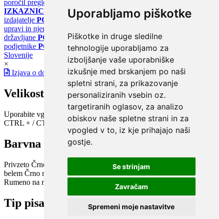
poročil pregledov klimatskih sistemov
PORTAL ENERGETSKE
Uporabljamo piškotke
IZKAZNICE
Register energetskih izkaznic - za izdelovalce in
izdajatelje
PORTAL GOV.SI
Osrednje spletno mesto o državni
upravi in njenih storitvah
PORTAL eUPRAVA
Državni portal za
Piškotke in druge sledilne
državljane
PORTAL SPOT
Državni portal za podjetja in
podjetnike
PORTAL OPSI
Državni portal odprtih podatkov
tehnologije uporabljamo za
Slovenije
izboljšanje vaše uporabniške
×
izkušnje med brskanjem po naši
Izjava o dostopnosti
spletni strani, za prikazovanje
Velikost pisave
personaliziranih vsebin oz.
targetiranih oglasov, za analizo
Uporabite vgrajeno funkcijo brskalnika
obiskov naše spletne strani in za
CTRL + / CTRL -
vpogled v to, iz kje prihajajo naši
gostje.
Barvna shema
Privzeto
Črno na belem
Belo na črnem
Črno na bež
Modro na
Se strinjam
belem
Črno na zelenem
Črno na rumenem
Modro na rumenem
Rumeno na modrem
Turkizno na črnem
Črno na vijoličnem
Zavračam
Tip pisave
Spremeni moje nastavitve