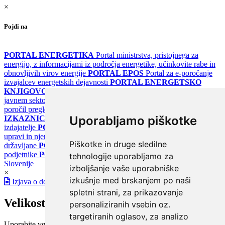
×
Pojdi na
PORTAL ENERGETIKA
Portal ministrstva, pristojnega za
energijo, z informacijami iz področja energetike, učinkovite rabe in
obnovljivih virov energije
PORTAL EPOS
Portal za e-poročanje
izvajalcev energetskih dejavnosti
PORTAL ENERGETSKO
KNJIGOVODSTVO
Portal za poročanje o upravljanju z energijo v
javnem sektorju
PORTAL KLIMATSKI SISTEMI
Register
poročil pregledov klimatskih sistemov
PORTAL ENERGETSKE
Uporabljamo piškotke
IZKAZNICE
Register energetskih izkaznic - za izdelovalce in
izdajatelje
PORTAL GOV.SI
Osrednje spletno mesto o državni
upravi in njenih storitvah
PORTAL eUPRAVA
Državni portal za
Piškotke in druge sledilne
državljane
PORTAL SPOT
Državni portal za podjetja in
podjetnike
PORTAL OPSI
Državni portal odprtih podatkov
tehnologije uporabljamo za
Slovenije
izboljšanje vaše uporabniške
×
izkušnje med brskanjem po naši
Izjava o dostopnosti
spletni strani, za prikazovanje
Velikost pisave
personaliziranih vsebin oz.
targetiranih oglasov, za analizo
Uporabite vgrajeno funkcijo brskalnika