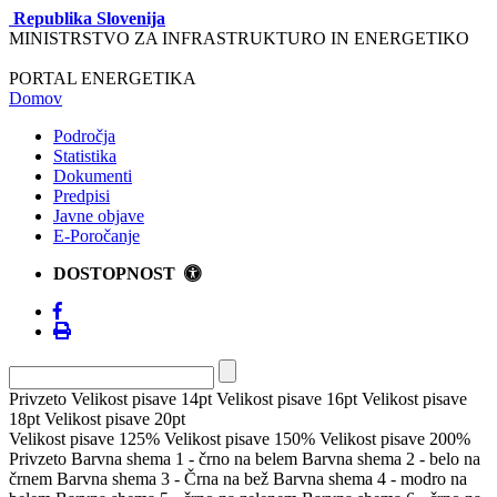
Republika Slovenija
MINISTRSTVO ZA INFRASTRUKTURO IN ENERGETIKO
PORTAL ENERGETIKA
Domov
Področja
Statistika
Dokumenti
Predpisi
Javne objave
E-Poročanje
DOSTOPNOST
Privzeto
Velikost pisave 14pt
Velikost pisave 16pt
Velikost pisave
18pt
Velikost pisave 20pt
Velikost pisave 125%
Velikost pisave 150%
Velikost pisave 200%
Privzeto
Barvna shema 1 - črno na belem
Barvna shema 2 - belo na
črnem
Barvna shema 3 - Črna na bež
Barvna shema 4 - modro na