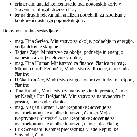
primerjalni analizi koncentracije trga pogonskih goriv v
Sloveniji in drugih državah EU,
ter na drugih relevantnih analizah potrebnih za izboljšanje
konkurenčnosti trga pogonskih goriv.
Delovno skupino sestavljajo:
mag. Tina Seršen, Ministrstvo za okolje, podnebje in energijo,
vodja delovne skupine;
Tatjana Zajc, Ministrstvo za okolje, podnebje in energijo,
namestnica vodje delovne skupine;
mag. Tina Humar, Ministrstvo za finance, članica ter mag.
Miranda Groff Ferjančič, Ministrstvo za finance, namestnica
članice;
Urška Korošec, Ministrstvo za gospodarstvo, turizem in šport,
članica;
Tina Rupnik, Ministrstvo za naravne vire in prostor, članica
ter Natalija Fon Boštjančič, Ministrstvo za naravne vire in
prostor, namestnica članice;
mag. Marjan Hafner, Urad Republike Slovenije za
makroekonomske analize in razvoj, član ter Mojca
Koprivnikar Šušteršič, Urad Republike Slovenije za
makroekonomske analize in razvoj, namestnica člana;
Erik Scheriani, Kabinet predsednika Vlade Republike
Slovenije, član.