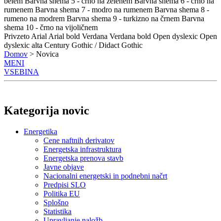
belem
Barvna shema 5 - črno na zelenem
Barvna shema 6 - črno na
rumenem
Barvna shema 7 - modro na rumenem
Barvna shema 8 -
rumeno na modrem
Barvna shema 9 - turkizno na črnem
Barvna
shema 10 - črno na vijoličnem
Privzeto
Arial
Arial bold
Verdana
Verdana bold
Open dyslexic
Open
dyslexic alta
Century Gothic / Didact Gothic
Domov
> Novica
MENI
VSEBINA
Kategorija novic
Energetika
Cene naftnih derivatov
Energetska infrastruktura
Energetska prenova stavb
Javne objave
Nacionalni energetski in podnebni načrt
Predpisi SLO
Politika EU
Splošno
Statistika
Upravljanje naložb