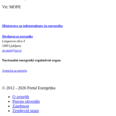
Vir: MOPE
Ministrstvo za infrastrukturo in energetiko
Direktorat za energetiko
Langusova ulica 4
1000 Ljubljana
gp.mzie
@
gov
.
si
Nacionalni energetski regulativni organ
Agencija za energijo
© 2012 - 2026 Portal Energetika
O avtorjih
Pravno obvestilo
Zasebnost
Zemljevid strani