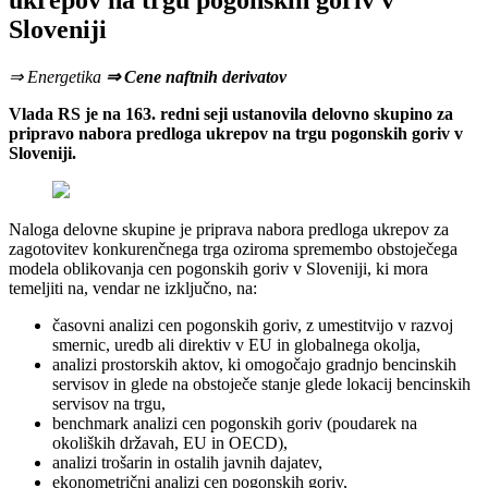
ukrepov na trgu pogonskih goriv v
Sloveniji
⇒ Energetika
⇒ Cene naftnih derivatov
Vlada RS je na 163. redni seji ustanovila delovno skupino za
pripravo nabora predloga ukrepov na trgu pogonskih goriv v
Sloveniji.
Naloga delovne skupine je priprava nabora predloga ukrepov za
zagotovitev konkurenčnega trga oziroma spremembo obstoječega
modela oblikovanja cen pogonskih goriv v Sloveniji, ki mora
temeljiti na, vendar ne izključno, na:
časovni analizi cen pogonskih goriv, z umestitvijo v razvoj
smernic, uredb ali direktiv v EU in globalnega okolja,
analizi prostorskih aktov, ki omogočajo gradnjo bencinskih
servisov in glede na obstoječe stanje glede lokacij bencinskih
servisov na trgu,
benchmark analizi cen pogonskih goriv (poudarek na
okoliških državah, EU in OECD),
analizi trošarin in ostalih javnih dajatev,
ekonometrični analizi cen pogonskih goriv,