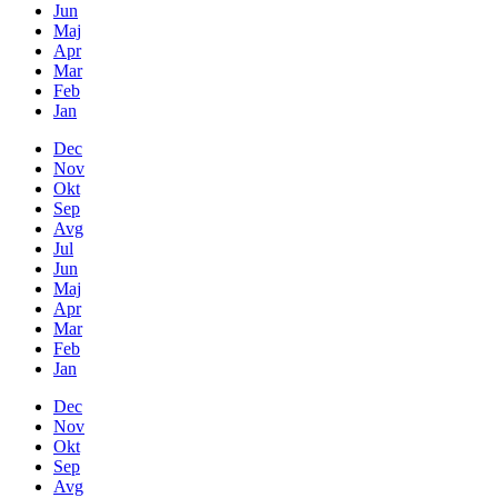
Jun
Maj
Apr
Mar
Feb
Jan
Dec
Nov
Okt
Sep
Avg
Jul
Jun
Maj
Apr
Mar
Feb
Jan
Dec
Nov
Okt
Sep
Avg