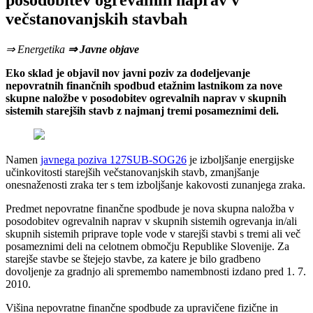
posodobitev ogrevalnih naprav v
večstanovanjskih stavbah
⇒ Energetika
⇒ Javne objave
Eko sklad je objavil nov javni poziv za dodeljevanje
nepovratnih finančnih spodbud etažnim lastnikom za nove
skupne naložbe v posodobitev ogrevalnih naprav v skupnih
sistemih starejših stavb z najmanj tremi posameznimi deli.
Namen
javnega poziva 127SUB-SOG26
je izboljšanje energijske
učinkovitosti starejših večstanovanjskih stavb, zmanjšanje
onesnaženosti zraka ter s tem izboljšanje kakovosti zunanjega zraka.
Predmet nepovratne finančne spodbude je nova skupna naložba v
posodobitev ogrevalnih naprav v skupnih sistemih ogrevanja in/ali
skupnih sistemih priprave tople vode v starejši stavbi s tremi ali več
posameznimi deli na celotnem območju Republike Slovenije. Za
starejše stavbe se štejejo stavbe, za katere je bilo gradbeno
dovoljenje za gradnjo ali spremembo namembnosti izdano pred 1. 7.
2010.
Višina nepovratne finančne spodbude za upravičene fizične in