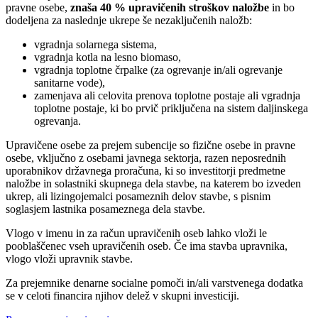
pravne osebe,
znaša 40 % upravičenih stroškov naložbe
in bo
dodeljena za naslednje ukrepe še nezaključenih naložb:
vgradnja solarnega sistema,
vgradnja kotla na lesno biomaso,
vgradnja toplotne črpalke (za ogrevanje in/ali ogrevanje
sanitarne vode),
zamenjava ali celovita prenova toplotne postaje ali vgradnja
toplotne postaje, ki bo prvič priključena na sistem daljinskega
ogrevanja.
Upravičene osebe za prejem subencije so fizične osebe in pravne
osebe, vključno z osebami javnega sektorja, razen neposrednih
uporabnikov državnega proračuna, ki so investitorji predmetne
naložbe in solastniki skupnega dela stavbe, na katerem bo izveden
ukrep, ali lizingojemalci posameznih delov stavbe, s pisnim
soglasjem lastnika posameznega dela stavbe.
Vlogo v imenu in za račun upravičenih oseb lahko vloži le
pooblaščenec vseh upravičenih oseb. Če ima stavba upravnika,
vlogo vloži upravnik stavbe.
Za prejemnike denarne socialne pomoči in/ali varstvenega dodatka
se v celoti financira njihov delež v skupni investiciji.