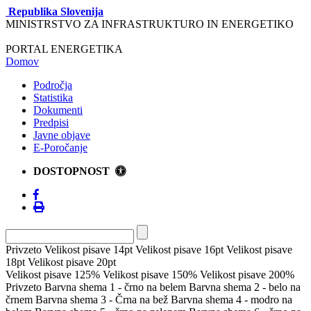
Republika Slovenija
MINISTRSTVO ZA INFRASTRUKTURO IN ENERGETIKO
PORTAL ENERGETIKA
Domov
Področja
Statistika
Dokumenti
Predpisi
Javne objave
E-Poročanje
DOSTOPNOST
Privzeto
Velikost pisave 14pt
Velikost pisave 16pt
Velikost pisave
18pt
Velikost pisave 20pt
Velikost pisave 125%
Velikost pisave 150%
Velikost pisave 200%
Privzeto
Barvna shema 1 - črno na belem
Barvna shema 2 - belo na
črnem
Barvna shema 3 - Črna na bež
Barvna shema 4 - modro na