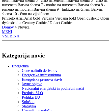
belem
Barvna shema 5 - črno na zelenem
Barvna shema 6 - črno na
rumenem
Barvna shema 7 - modro na rumenem
Barvna shema 8 -
rumeno na modrem
Barvna shema 9 - turkizno na črnem
Barvna
shema 10 - črno na vijoličnem
Privzeto
Arial
Arial bold
Verdana
Verdana bold
Open dyslexic
Open
dyslexic alta
Century Gothic / Didact Gothic
Domov
> Novica
MENI
VSEBINA
Kategorija novic
Energetika
Cene naftnih derivatov
Energetska infrastruktura
Energetska prenova stavb
Javne objave
Nacionalni energetski in podnebni načrt
Predpisi SLO
Politika EU
Splošno
Statistika
Upravljanje naložb