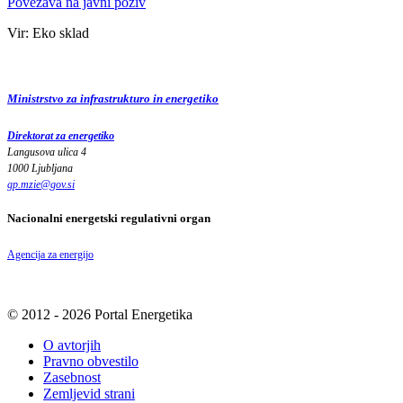
Povezava na javni poziv
Vir: Eko sklad
Ministrstvo za infrastrukturo in energetiko
Direktorat za energetiko
Langusova ulica 4
1000 Ljubljana
gp.mzie
@
gov
.
si
Nacionalni energetski regulativni organ
Agencija za energijo
© 2012 - 2026 Portal Energetika
O avtorjih
Pravno obvestilo
Zasebnost
Zemljevid strani