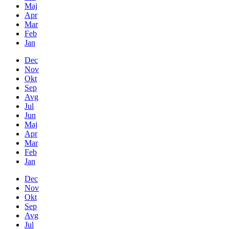
Maj
Apr
Mar
Feb
Jan
Dec
Nov
Okt
Sep
Avg
Jul
Jun
Maj
Apr
Mar
Feb
Jan
Dec
Nov
Okt
Sep
Avg
Jul