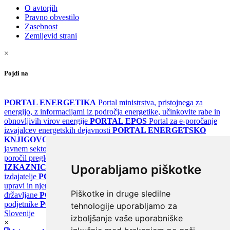
O avtorjih
Pravno obvestilo
Zasebnost
Zemljevid strani
×
Pojdi na
PORTAL ENERGETIKA
Portal ministrstva, pristojnega za
energijo, z informacijami iz področja energetike, učinkovite rabe in
obnovljivih virov energije
PORTAL EPOS
Portal za e-poročanje
izvajalcev energetskih dejavnosti
PORTAL ENERGETSKO
KNJIGOVODSTVO
Portal za poročanje o upravljanju z energijo v
javnem sektorju
PORTAL KLIMATSKI SISTEMI
Register
poročil pregledov klimatskih sistemov
PORTAL ENERGETSKE
Uporabljamo piškotke
IZKAZNICE
Register energetskih izkaznic - za izdelovalce in
izdajatelje
PORTAL GOV.SI
Osrednje spletno mesto o državni
upravi in njenih storitvah
PORTAL eUPRAVA
Državni portal za
Piškotke in druge sledilne
državljane
PORTAL SPOT
Državni portal za podjetja in
podjetnike
PORTAL OPSI
Državni portal odprtih podatkov
tehnologije uporabljamo za
Slovenije
izboljšanje vaše uporabniške
×