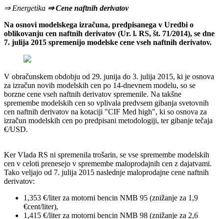
⇒ Energetika
⇒ Cene naftnih derivatov
Na osnovi modelskega izračuna, predpisanega v Uredbi o
oblikovanju cen naftnih derivatov (Ur. l. RS, št. 71/2014), se dne
7. julija 2015 spremenijo modelske cene vseh naftnih derivatov.
V obračunskem obdobju od 29. junija do 3. julija 2015, ki je osnova
za izračun novih modelskih cen po 14-dnevnem modelu, so se
borzne cene vseh naftnih derivatov spremenile. Na takšne
spremembe modelskih cen so vplivala predvsem gibanja svetovnih
cen naftnih derivatov na kotaciji "CIF Med high", ki so osnova za
izračun modelskih cen po predpisani metodologiji, ter gibanje tečaja
€/USD.
Ker Vlada RS ni spremenila trošarin, se vse spremembe modelskih
cen v celoti prenesejo v spremembe maloprodajnih cen z dajatvami.
Tako veljajo od 7. julija 2015 naslednje maloprodajne cene naftnih
derivatov:
1,353 €/liter za motorni bencin NMB 95 (znižanje za 1,9
€cent/liter),
1,415 €/liter za motorni bencin NMB 98 (znižanje za 2,6