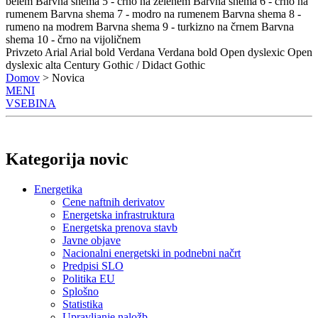
belem
Barvna shema 5 - črno na zelenem
Barvna shema 6 - črno na
rumenem
Barvna shema 7 - modro na rumenem
Barvna shema 8 -
rumeno na modrem
Barvna shema 9 - turkizno na črnem
Barvna
shema 10 - črno na vijoličnem
Privzeto
Arial
Arial bold
Verdana
Verdana bold
Open dyslexic
Open
dyslexic alta
Century Gothic / Didact Gothic
Domov
> Novica
MENI
VSEBINA
Kategorija novic
Energetika
Cene naftnih derivatov
Energetska infrastruktura
Energetska prenova stavb
Javne objave
Nacionalni energetski in podnebni načrt
Predpisi SLO
Politika EU
Splošno
Statistika
Upravljanje naložb