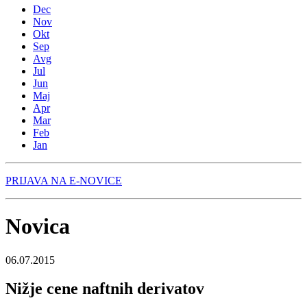
Dec
Nov
Okt
Sep
Avg
Jul
Jun
Maj
Apr
Mar
Feb
Jan
PRIJAVA NA E-NOVICE
Novica
06.07.2015
Nižje cene naftnih derivatov