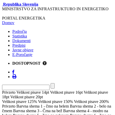
Republika Slovenija
MINISTRSTVO ZA INFRASTRUKTURO IN ENERGETIKO
PORTAL ENERGETIKA
Domov
Področja
Statistika
Dokumenti
Predpisi
Javne objave
E-Poročanje
DOSTOPNOST
Privzeto
Velikost pisave 14pt
Velikost pisave 16pt
Velikost pisave
18pt
Velikost pisave 20pt
Velikost pisave 125%
Velikost pisave 150%
Velikost pisave 200%
Privzeto
Barvna shema 1 - črno na belem
Barvna shema 2 - belo na
črnem
Barvna shema 3 - Črna na bež
Barvna shema 4 - modro na