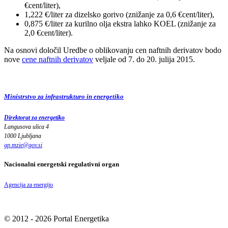
€cent/liter),
1,222 €/liter za dizelsko gorivo (znižanje za 0,6 €cent/liter),
0,875 €/liter za kurilno olja ekstra lahko KOEL (znižanje za
2,0 €cent/liter).
Na osnovi določil Uredbe o oblikovanju cen naftnih derivatov bodo
nove
cene naftnih derivatov
veljale od 7. do 20. julija 2015.
Ministrstvo za infrastrukturo in energetiko
Direktorat za energetiko
Langusova ulica 4
1000 Ljubljana
gp.mzie
@
gov
.
si
Nacionalni energetski regulativni organ
Agencija za energijo
© 2012 - 2026 Portal Energetika