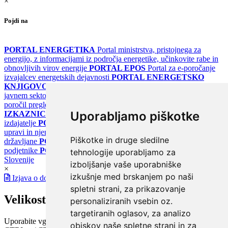
×
Pojdi na
PORTAL ENERGETIKA
Portal ministrstva, pristojnega za
energijo, z informacijami iz področja energetike, učinkovite rabe in
obnovljivih virov energije
PORTAL EPOS
Portal za e-poročanje
izvajalcev energetskih dejavnosti
PORTAL ENERGETSKO
KNJIGOVODSTVO
Portal za poročanje o upravljanju z energijo v
javnem sektorju
PORTAL KLIMATSKI SISTEMI
Register
poročil pregledov klimatskih sistemov
PORTAL ENERGETSKE
Uporabljamo piškotke
IZKAZNICE
Register energetskih izkaznic - za izdelovalce in
izdajatelje
PORTAL GOV.SI
Osrednje spletno mesto o državni
upravi in njenih storitvah
PORTAL eUPRAVA
Državni portal za
Piškotke in druge sledilne
državljane
PORTAL SPOT
Državni portal za podjetja in
podjetnike
PORTAL OPSI
Državni portal odprtih podatkov
tehnologije uporabljamo za
Slovenije
izboljšanje vaše uporabniške
×
izkušnje med brskanjem po naši
Izjava o dostopnosti
spletni strani, za prikazovanje
Velikost pisave
personaliziranih vsebin oz.
targetiranih oglasov, za analizo
Uporabite vgrajeno funkcijo brskalnika
obiskov naše spletne strani in za