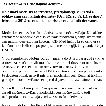
⇒ Energetika
⇒ Cene naftnih derivatov
Na osnovi modelskega izračuna, predpisanega v Uredbi o
oblikovanju cen naftnih derivatov (Ur.l. RS, št. 79/11), se dne 7.
februarja 2012 spremenijo modelske cene naftnih derivatov.
Modelske cene vseh naftnih derivatov se močno zvišajo. Na takšne
spremembe modelskih cen so vplivala predvsem gibanja svetovnih
cen naftnih derivatov na kotaciji "CIF Med high", ki so osnova za
izračun modelskih cen po predpisani metodologiji, ter gibanje tečaja
USD/€.
V obračunskem obdobju (od 23. januarja do 3. februarja 2012), ki je
osnova za izračun novih modelskih cen po 14-dnevnem modelu, so
se borzne cene vseh naftnih derivatov močno zvišale. V tem
obdobju se je tečaj € nasproti USD občutno znižal, kar je pomenilo
še dodaten pritisk na zvišanje vseh modelskih cen. Rezultat takšnih
gibanj so močno zvišane cene pred dajatvami za vse naftne derivate.
Vlada RS 6. februarja 2012 ni spremenila višine trošarin, zato se
zaradi močnega zvišanja modelskih cen močno zvišajo tudi
maloprodajne cene z dajatvami za vse naftne derivate.
Na osnovi določil Uredbe o oblikovanju cen naftnih derivatov bodo