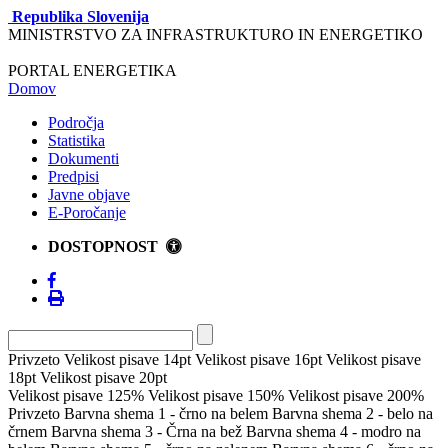
Republika Slovenija
MINISTRSTVO ZA INFRASTRUKTURO IN ENERGETIKO
PORTAL ENERGETIKA
Domov
Področja
Statistika
Dokumenti
Predpisi
Javne objave
E-Poročanje
DOSTOPNOST
Privzeto
Velikost pisave 14pt
Velikost pisave 16pt
Velikost pisave
18pt
Velikost pisave 20pt
Velikost pisave 125%
Velikost pisave 150%
Velikost pisave 200%
Privzeto
Barvna shema 1 - črno na belem
Barvna shema 2 - belo na
črnem
Barvna shema 3 - Črna na bež
Barvna shema 4 - modro na