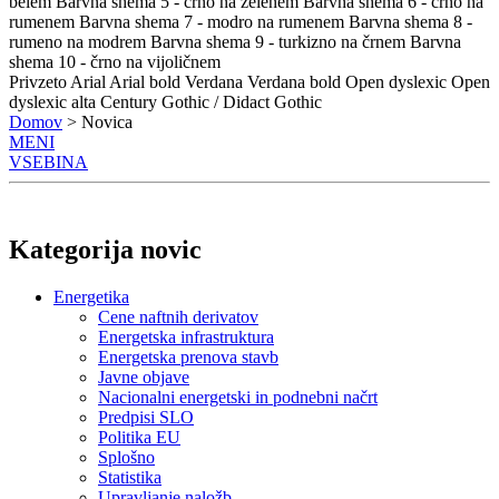
belem
Barvna shema 5 - črno na zelenem
Barvna shema 6 - črno na
rumenem
Barvna shema 7 - modro na rumenem
Barvna shema 8 -
rumeno na modrem
Barvna shema 9 - turkizno na črnem
Barvna
shema 10 - črno na vijoličnem
Privzeto
Arial
Arial bold
Verdana
Verdana bold
Open dyslexic
Open
dyslexic alta
Century Gothic / Didact Gothic
Domov
> Novica
MENI
VSEBINA
Kategorija novic
Energetika
Cene naftnih derivatov
Energetska infrastruktura
Energetska prenova stavb
Javne objave
Nacionalni energetski in podnebni načrt
Predpisi SLO
Politika EU
Splošno
Statistika
Upravljanje naložb