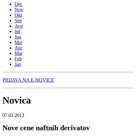
Dec
Nov
Okt
Sep
Avg
Jul
Jun
Maj
Apr
Mar
Feb
Jan
PRIJAVA NA E-NOVICE
Novica
07.02.2012
Nove cene naftnih derivatov