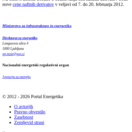
nove
cene naftnih derivatov
v veljavi od 7. do 20. februarja 2012.
Ministrstvo za infrastrukturo in energetiko
Direktorat za energetiko
Langusova ulica 4
1000 Ljubljana
gp.mzie
@
gov
.
si
Nacionalni energetski regulativni organ
Agencija za energijo
© 2012 - 2026 Portal Energetika
O avtorjih
Pravno obvestilo
Zasebnost
Zemljevid strani