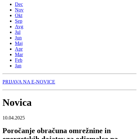
Dec
Nov
Okt
Sep
Avg
Jul
Jun
Maj
Apr
Mar
Feb
Jan
PRIJAVA NA E-NOVICE
Novica
10.04.2025
Poročanje obračuna omrežnine in