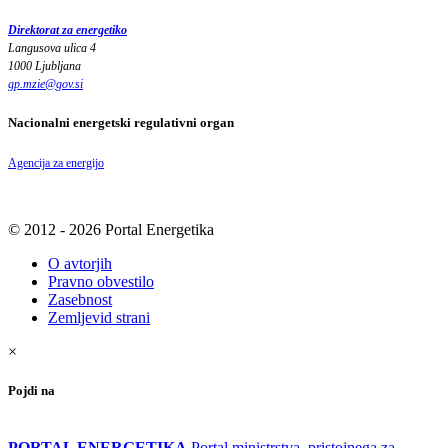
Direktorat za energetiko
Langusova ulica 4
1000 Ljubljana
gp.mzie
@
gov
.
si
Nacionalni energetski regulativni organ
Agencija za energijo
© 2012 - 2026 Portal Energetika
O avtorjih
Pravno obvestilo
Zasebnost
Zemljevid strani
×
Pojdi na
PORTAL ENERGETIKA
Portal ministrstva, pristojnega za