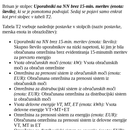
Brisan je stolpec
Uporabniki na NN brez 15-min. meritev (enota:
število)
, ki se je pomotoma podvajal. Sedaj se pojavi samo enkrat
kot prvi stolpec v tabeli T2.
Tabela T2 vsebuje naslednje postavke v stolpcih (naziv postavke,
merska enota in obrazložitev):
Uporabniki na NN brez 15-min. meritev (enota: število):
Skupno število uporabnikov na nizki napetosti, ki jim je bila
obračunana omrežnina brez evidentiranja 15-minutnih meritev
za prevzeto energijo
Vsota obračunskih moči (enota: kW):
Vsota obračunskih
moči za obračun omrežnine
Omrežnina za prenosni sistem iz obračunskih moči (enota:
EUR):
Obračunana omrežnina za prenosni sistem iz
obračunskih moči
Omrežnina za distrubucijski sistem iz obračunskih moči
(enota: EUR):
Obračunana omrežnina za distribucijski sistem
iz obračunskih moči
Vsota delovne energije VT, MT, ET (enota: kWh):
Vsota
delovne energije VT+MT+ET
Omrežnina za prenosni sistem za energijo
(enota: EUR):
Obračunana omrežnina za prenosni sistem iz delovne energije
VT, MT in ET