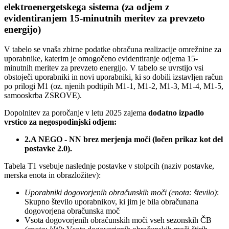
elektroenergetskega sistema (za odjem z
evidentiranjem 15-minutnih meritev za prevzeto
energijo)
V tabelo se vnaša zbirne podatke obračuna realizacije omrežnine za
uporabnike, katerim je omogočeno evidentiranje odjema 15-
minutnih meritev za prevzeto energijo. V tabelo se uvrstijo vsi
obstoječi uporabniki in novi uporabniki, ki so dobili izstavljen račun
po prilogi M1 (oz. njenih podtipih M1-1, M1-2, M1-3, M1-4, M1-5,
samooskrba ZSROVE).
Dopolnitev za poročanje v letu 2025 zajema
dodatno izpadlo
vrstico za negospodinjski odjem:
2.A NEGO - NN brez merjenja moči (ločen prikaz kot del
postavke 2.0).
Tabela T1 vsebuje naslednje postavke v stolpcih (naziv postavke,
merska enota in obrazložitev):
Uporabniki dogovorjenih obračunskih moči (enota: število)
:
Skupno število uporabnikov, ki jim je bila obračunana
dogovorjena obračunska moč
Vsota dogovorjenih obračunskih moči vseh sezonskih ČB