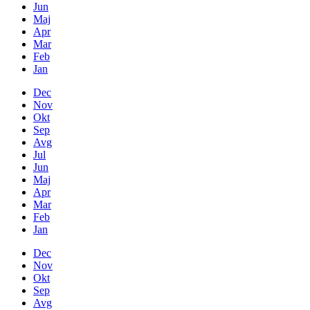
Jun
Maj
Apr
Mar
Feb
Jan
Dec
Nov
Okt
Sep
Avg
Jul
Jun
Maj
Apr
Mar
Feb
Jan
Dec
Nov
Okt
Sep
Avg