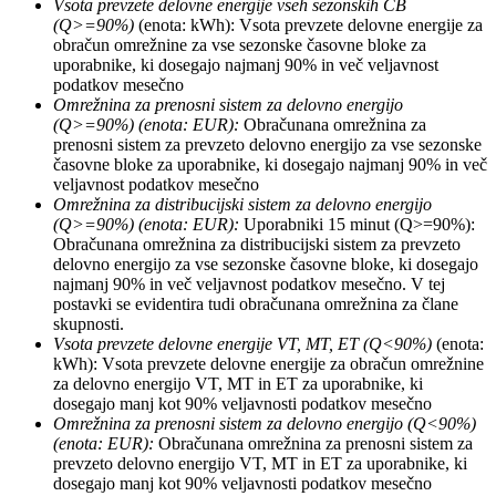
Vsota prevzete delovne energije vseh sezonskih ČB
(Q>=90%)
(enota: kWh): Vsota prevzete delovne energije za
obračun omrežnine za vse sezonske časovne bloke za
uporabnike, ki dosegajo najmanj 90% in več veljavnost
podatkov mesečno
Omrežnina za prenosni sistem za delovno energijo
(Q>=90%) (enota: EUR):
Obračunana omrežnina za
prenosni sistem za prevzeto delovno energijo za vse sezonske
časovne bloke za uporabnike, ki dosegajo najmanj 90% in več
veljavnost podatkov mesečno
Omrežnina za distribucijski sistem za delovno energijo
(Q>=90%) (enota: EUR):
Uporabniki 15 minut (Q>=90%):
Obračunana omrežnina za distribucijski sistem za prevzeto
delovno energijo za vse sezonske časovne bloke, ki dosegajo
najmanj 90% in več veljavnost podatkov mesečno. V tej
postavki se evidentira tudi obračunana omrežnina za člane
skupnosti.
Vsota prevzete delovne energije VT, MT, ET (Q<90%)
(enota:
kWh): Vsota prevzete delovne energije za obračun omrežnine
za delovno energijo VT, MT in ET za uporabnike, ki
dosegajo manj kot 90% veljavnosti podatkov mesečno
Omrežnina za prenosni sistem za delovno energijo
(Q<90%)
(enota: EUR):
Obračunana omrežnina za prenosni sistem za
prevzeto delovno energijo VT, MT in ET za uporabnike, ki
dosegajo manj kot 90% veljavnosti podatkov mesečno