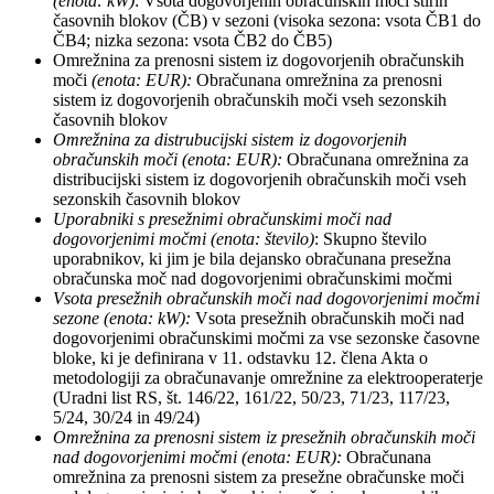
(enota: kW)
: Vsota dogovorjenih obračunskih moči štirih
časovnih blokov (ČB) v sezoni (visoka sezona: vsota ČB1 do
ČB4; nizka sezona: vsota ČB2 do ČB5)
Omrežnina za prenosni sistem iz dogovorjenih obračunskih
moči
(enota: EUR):
Obračunana omrežnina za prenosni
sistem iz dogovorjenih obračunskih moči vseh sezonskih
časovnih blokov
Omrežnina za distrubucijski sistem iz dogovorjenih
obračunskih moči (enota: EUR):
Obračunana omrežnina za
distribucijski sistem iz dogovorjenih obračunskih moči vseh
sezonskih časovnih blokov
Uporabniki s presežnimi obračunskimi moči nad
dogovorjenimi močmi
(enota: število)
: Skupno število
uporabnikov, ki jim je bila dejansko obračunana presežna
obračunska moč nad dogovorjenimi obračunskimi močmi
Vsota presežnih obračunskih moči nad dogovorjenimi močmi
sezone
(enota: kW):
Vsota presežnih obračunskih moči nad
dogovorjenimi obračunskimi močmi za vse sezonske časovne
bloke, ki je definirana v 11. odstavku 12. člena Akta o
metodologiji za obračunavanje omrežnine za elektrooperaterje
(Uradni list RS, št. 146/22, 161/22, 50/23, 71/23, 117/23,
5/24, 30/24 in 49/24)
Omrežnina za prenosni sistem iz presežnih obračunskih moči
nad dogovorjenimi močmi
(enota: EUR):
Obračunana
omrežnina za prenosni sistem za presežne obračunske moči