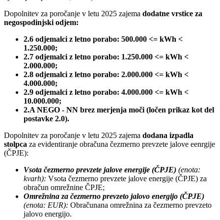
Dopolnitev za poročanje v letu 2025 zajema
dodatne vrstice za
negospodinjski odjem:
2.6 odjemalci z letno porabo: 500.000 <= kWh <
1.250.000;
2.7 odjemalci z letno porabo: 1.250.000 <= kWh <
2.000.000;
2.8 odjemalci z letno porabo: 2.000.000 <= kWh <
4.000.000;
2.9 odjemalci z letno porabo: 4.000.000 <= kWh <
10.000.000;
2.A NEGO - NN brez merjenja moči (ločen prikaz kot del
postavke 2.0).
Dopolnitev za poročanje v letu 2025 zajema
dodana izpadla
stolpca
za evidentiranje obračuna čezmerno prevzete jalove eenrgije
(ČPJE):
Vsota čezmerno prevzete jalove energije (ČPJE)
(enota:
kvarh):
Vsota čezmerno prevzete jalove energije (ČPJE) za
obračun omrežnine ČPJE;
Omrežnina za čezmerno prevzeto jalovo energijo (ČPJE)
(enota: EUR):
Obračunana omrežnina za čezmerno prevzeto
jalovo energijo.