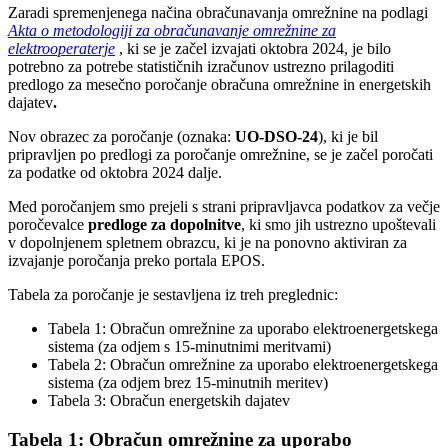
Zaradi spremenjenega načina obračunavanja omrežnine na podlagi
Akta o metodologiji za obračunavanje omrežnine za
elektrooperaterje
, ki se je začel izvajati oktobra 2024, je bilo
potrebno za potrebe statističnih izračunov ustrezno prilagoditi
predlogo za mesečno poročanje obračuna omrežnine in energetskih
dajatev
.
Nov obrazec za poročanje (oznaka:
UO-DSO-24
), ki je bil
pripravljen po predlogi za poročanje omrežnine, se je začel poročati
za podatke od oktobra 2024 dalje.
Med poročanjem smo prejeli s strani pripravljavca podatkov za večje
poročevalce
predloge za dopolnitve
, ki smo jih ustrezno upoštevali
v dopolnjenem spletnem obrazcu, ki je na ponovno aktiviran za
izvajanje poročanja preko portala EPOS.
Tabela za poročanje je sestavljena iz treh preglednic:
Tabela 1: Obračun omrežnine za uporabo elektroenergetskega
sistema (za odjem s 15-minutnimi meritvami)
Tabela 2: Obračun omrežnine za uporabo elektroenergetskega
sistema (za odjem brez 15-minutnih meritev)
Tabela 3: Obračun energetskih dajatev
Tabela 1: Obračun omrežnine za uporabo