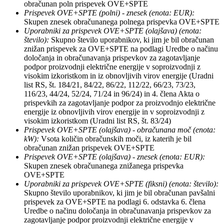
obračunan poln prispevek OVE+SPTE
Prispevek OVE+SPTE (polni) - znesek (enota: EUR):
Skupen znesek obračunanega polnega prispevka OVE+SPTE
Uporabniki za prispevek OVE+SPTE (olajšava) (enota:
število):
Skupno število uporabnikov, ki jim je bil obračunan
znižan prispevek za OVE+SPTE na podlagi Uredbe o načinu
določanja in obračunavanja prispevkov za zagotavljanje
podpor proizvodnji električne energije v soproizvodnji z
visokim izkoristkom in iz obnovljivih virov energije (Uradni
list RS, št. 184/21, 84/22, 86/22, 112/22, 66/23, 73/23,
116/23, 44/24, 52/24, 71/24 in 96/24) in 4. člena Akta o
prispevkih za zagotavljanje podpor za proizvodnjo električne
energije iz obnovljivih virov energije in v soproizvodnji z
visokim izkoristkom (Uradni list RS, št. 83/24)
Prispevek OVE+SPTE (olajšava) - obračunana moč (enota:
kW):
Vsota količin obračunskih moči, iz katerih je bil
obračunan znižan prispevek OVE+SPTE
Prispevek OVE+SPTE (olajšava) - znesek (enota: EUR):
Skupen znesek obračunanega znižanega prispevka
OVE+SPTE
Uporabniki za prispevek OVE+SPTE (fiksni) (enota: število):
Skupno število uporabnikov, ki jim je bil obračunan pavšalni
prispevek za OVE+SPTE na podlagi 6. odstavka 6. člena
Uredbe o načinu določanja in obračunavanja prispevkov za
zagotavljanje podpor proizvodnji električne energije v