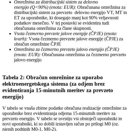
Omrežnina za distribucijski sistem za delovno
energijo
(Q<90%)
(enota: EUR):
Obračunana omrežnina za
distribucijski sistem za prevzeto delovno energijo VT, MT in
ET za uporabnike, ki dosegajo manj kot 90% veljavnosti
podatkov mesečno. V tej postavki se evidentira tudi
obračunana omrežnina za člane skupnosti.
Vsota čezmerno prevzete jalove energije (ČPJE) (enota:
kvarh):
Vsota čezmerno prevzete jalove energije (ČPJE) za
obračun omrežnine ČPJE
Omrežnina za čezmerno prevzeto jalovo energijo (ČPJE)
(enota: EUR):
Obračunana omrežnina za čezmerno prevzeto
jalovo energijo
Tabela 2: Obračun omrežnine za uporabo
elektroenergetskega sistema (za odjem brez
evidentiranja 15-minutnih meritev za prevzeto
energijo)
V tabelo se vnaša zbirne podatke obračuna realizacije omrežnine za
uporabnike brez evidentiranja odjema 15-minutnih meritev za
prevzeto energijo. V tabelo se uvrstijo vsi obstoječi uporabniki in
novi uporabniki, ki so dobili izstavljen račun po prilogi M0 (oz.
njenih podtipih M0-1, M0-2).