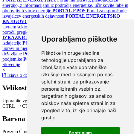
energijo, z informacijami iz področja energetike, učinkovite rabe in
obnovljivih virov energije
PORTAL EPOS
Portal za e-poročanje
izvajalcev energetskih dejavnosti
PORTAL ENERGETSKO
KNJIGOVODSTVO
Portal za poročanje o upravljanju z energijo v
javnem sektorju
PORTAL KLIMATSKI SISTEMI
Register
poročil pregledov klimatskih sistemov
PORTAL ENERGETSKE
Uporabljamo piškotke
IZKAZNICE
Register energetskih izkaznic - za izdelovalce in
izdajatelje
PORTAL GOV.SI
Osrednje spletno mesto o državni
upravi in njenih storitvah
PORTAL eUPRAVA
Državni portal za
Piškotke in druge sledilne
državljane
PORTAL SPOT
Državni portal za podjetja in
podjetnike
PORTAL OPSI
Državni portal odprtih podatkov
tehnologije uporabljamo za
Slovenije
izboljšanje vaše uporabniške
×
izkušnje med brskanjem po naši
Izjava o dostopnosti
spletni strani, za prikazovanje
Velikost pisave
personaliziranih vsebin oz.
targetiranih oglasov, za analizo
Uporabite vgrajeno funkcijo brskalnika
obiskov naše spletne strani in za
CTRL + / CTRL -
vpogled v to, iz kje prihajajo naši
gostje.
Barvna shema
Privzeto
Črno na belem
Belo na črnem
Črno na bež
Modro na
Se strinjam