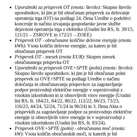
Uporabniki za prispevek OT (enota: število):
Skupno število
uporabnikov, ki jim je bil obračunan prispevek za delovanje
operaterja trga (OT) na podlagi 24. člena Uredbe o podelitvi
koncesije in načinu izvajanja gospodarske javne službe
dejavnost operaterja trga z elektriko (Uradni list RS, št. 39/15,
121/21 – ZSROVE in 172/21 – ZOEE)
Prispevek OT - obračunane količine delovne energije
(enota
kWh)
: Vsota količin delovne energije, za katero je bil
obračunan prispevek OT
Prispevek OT - znesek (enota EUR)
: Skupen znesek
obračunanega prispevka OT
Uporabniki za prispevek OVE+SPTE (polni) (enota: število):
Skupno število uporabnikov, ki jim je bil obračunan polni
prispevek za OVE+SPTE na podlagi Uredbe o načinu
določanja in obračunavanja prispevkov za zagotavljanje
podpor proizvodnji električne energije v soproizvodnji z
visokim izkoristkom in iz obnovljivih virov energije (Uradni
list RS, št. 184/21, 84/22, 86/22, 112/22, 66/23, 73/23,
116/23, 44/24, 52/24, 71/24 in 96/24) in 3. člena Akta o
prispevkih za zagotavljanje podpor za proizvodnjo električne
energije iz obnovljivih virov energije in v soproizvodnji z
visokim izkoristkom (Uradni list RS, št. 83/24).
Prispevek OVE+SPTE (polni) - obračunana moč (enota:
kW)
: Vsota količin obračunskih moči, iz katerih je bil