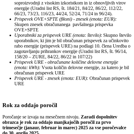
soproizvodnji z visokim izkoristkom in iz obnovljivih virov
energije (Uradni list RS, št. 184/21, 84/22, 86/22, 112/22,
66/23, 73/23, 116/23, 44/24, 52/24, 71/24 in 96/24).
Prispevek OVE+SPTE (fiksni) - znesek (enota: EUR):
Skupen znesek obračunanega pavšalnega prispevka
OVE+SPTE
Uporabniki za prispevek URE (enota: število)
: Skupno število
uporabnikov, ki jim je bil obračunan prispevek za učinkovito
rabo energije (prispevek URE) na podlagi 10. člena Uredba o
zagotavljanju prihrankov energije (Uradni list RS, št. 96/14,
158/20 – ZURE, 84/22, 86/22 in 107/22)
Prispevek URE - obračunane količine delovne energije
(enota: kWh):
Vsota količin delovne energije, za katero je bil
obračunan prispevek URE
Prispevek URE - znesek (enota: EUR):
Obračunan prispevek
URE
Rok za oddajo poročil
Poročanje se izvaja na mesečnem nivoju.
Zaradi dopolnitev
obrazca je rok za oddajo manjkajočih poročil za prvo
trimesečje (janaur, februar in marec) 2025 za vse poročevalce
do 30. aprila 2025.