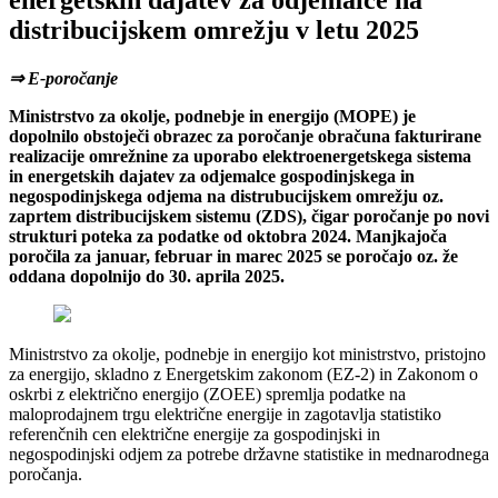
energetskih dajatev za odjemalce na
distribucijskem omrežju v letu 2025
⇒ E-poročanje
Ministrstvo za okolje, podnebje in energijo (MOPE) je
dopolnilo obstoječi obrazec za poročanje obračuna fakturirane
realizacije omrežnine za uporabo elektroenergetskega sistema
in energetskih dajatev za odjemalce gospodinjskega in
negospodinjskega odjema na distrubucijskem omrežju oz.
zaprtem distribucijskem sistemu (ZDS), čigar poročanje po novi
strukturi poteka za podatke od oktobra 2024. Manjkajoča
poročila za januar, februar in marec 2025 se poročajo oz. že
oddana dopolnijo do 30. aprila 2025.
Ministrstvo za okolje, podnebje in energijo kot ministrstvo, pristojno
za energijo, skladno z Energetskim zakonom (EZ-2) in Zakonom o
oskrbi z električno energijo (ZOEE) spremlja podatke na
maloprodajnem trgu električne energije in zagotavlja statistiko
referenčnih cen električne energije za gospodinjski in
negospodinjski odjem za potrebe državne statistike in mednarodnega
poročanja.