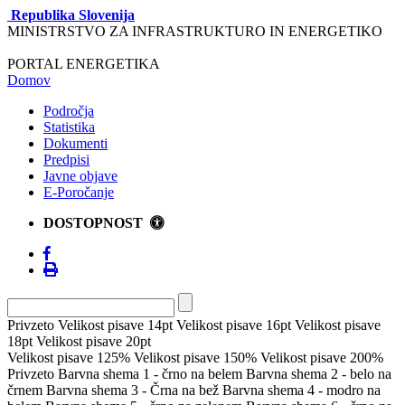
Republika Slovenija
MINISTRSTVO ZA INFRASTRUKTURO IN ENERGETIKO
PORTAL ENERGETIKA
Domov
Področja
Statistika
Dokumenti
Predpisi
Javne objave
E-Poročanje
DOSTOPNOST
Privzeto
Velikost pisave 14pt
Velikost pisave 16pt
Velikost pisave
18pt
Velikost pisave 20pt
Velikost pisave 125%
Velikost pisave 150%
Velikost pisave 200%
Privzeto
Barvna shema 1 - črno na belem
Barvna shema 2 - belo na
črnem
Barvna shema 3 - Črna na bež
Barvna shema 4 - modro na