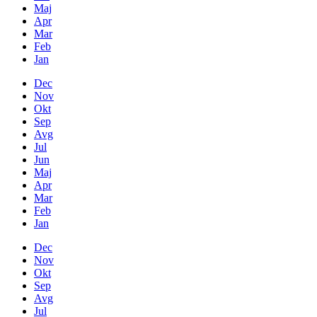
Maj
Apr
Mar
Feb
Jan
Dec
Nov
Okt
Sep
Avg
Jul
Jun
Maj
Apr
Mar
Feb
Jan
Dec
Nov
Okt
Sep
Avg
Jul