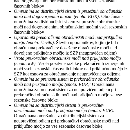
nad dogovorjenimi obračunskimi močmi vseh sezonskih
časovnih blokov
Omrežnina za distribucijski sistem iz presežnih obračunskih
moči nad dogovorjenimi močmi
(enota: EUR):
Obračunana
omrežnina za distribucijski sistem za presežne obračunske
moči nad dogovorjenimi obračunskimi močmi vseh sezonskih
časovnih blokov
Uporabniki prekoračenih obračunskih moči nad priključno
močjo
(enota: število)
: Število uporabnikov, ki jim je bila
obračunana prekoračitev dosežene obračunske moči nad
dovoljeno priključno močjo iz SZP (neupravičen odjem)
Vsota prekoračitev obračunske moči nad priključno močjo
(enota: kW):
Vsota pozitvne razlike prekoračenih izmerjenih
moči vseh sezonskih časovnih blokov nad priključno močjo iz
SZP kot osnova za obračunavanje neupravičenega odjema
Omrežnina za prenosni sistem iz prekoračitev obračunske
moči nad priključno močjo
(enota: EUR):
Obračunana
omrežnina za prenosni sistem za neupravičeni odjem pri
prekoračitvi obračunskih moči nad priključno močjo za vse
sezonske časovne bloke
Omrežnina za distribucijski sistem iz prekoračitev
obračunskih moči nad priključno močjo (enota: EUR):
Obračunana omrežnina za distribucijski sistem za
neupravičeni odjem pri prekoračitvi obračunske moči nad
priključno močjo za vse sezonske časovne bloke