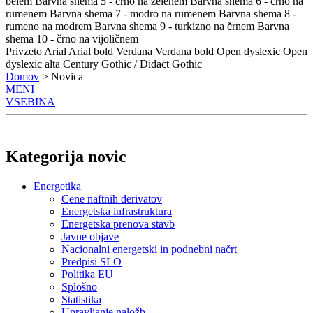
belem
Barvna shema 5 - črno na zelenem
Barvna shema 6 - črno na
rumenem
Barvna shema 7 - modro na rumenem
Barvna shema 8 -
rumeno na modrem
Barvna shema 9 - turkizno na črnem
Barvna
shema 10 - črno na vijoličnem
Privzeto
Arial
Arial bold
Verdana
Verdana bold
Open dyslexic
Open
dyslexic alta
Century Gothic / Didact Gothic
Domov
> Novica
MENI
VSEBINA
Kategorija novic
Energetika
Cene naftnih derivatov
Energetska infrastruktura
Energetska prenova stavb
Javne objave
Nacionalni energetski in podnebni načrt
Predpisi SLO
Politika EU
Splošno
Statistika
Upravljanje naložb