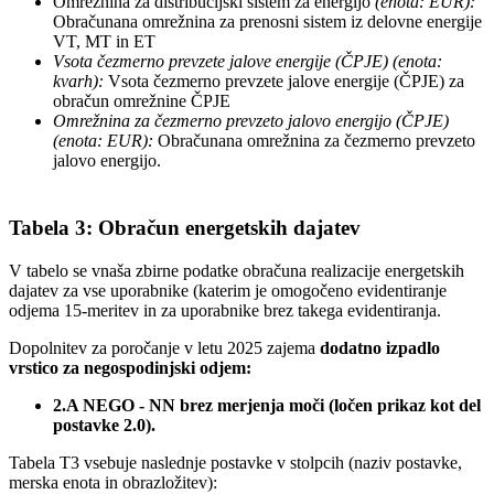
Omrežnina za distribucijski sistem za energijo
(enota: EUR):
Obračunana omrežnina za prenosni sistem iz delovne energije
VT, MT in ET
Vsota čezmerno prevzete jalove energije (ČPJE) (enota:
kvarh):
Vsota čezmerno prevzete jalove energije (ČPJE) za
obračun omrežnine ČPJE
Omrežnina za čezmerno prevzeto jalovo energijo (ČPJE)
(enota: EUR):
Obračunana omrežnina za čezmerno prevzeto
jalovo energijo.
Tabela 3: Obračun energetskih dajatev
V tabelo se vnaša zbirne podatke obračuna realizacije energetskih
dajatev za vse uporabnike (katerim je omogočeno evidentiranje
odjema 15-meritev in za uporabnike brez takega evidentiranja.
Dopolnitev za poročanje v letu 2025 zajema
dodatno izpadlo
vrstico za negospodinjski odjem:
2.A NEGO - NN brez merjenja moči (ločen prikaz kot del
postavke 2.0).
Tabela T3 vsebuje naslednje postavke v stolpcih (naziv postavke,
merska enota in obrazložitev):