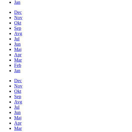
Jan
Dec
Nov
Okt
Sep
Avg
Jul
Jun
Maj
Apr
Mar
Feb
Jan
Dec
Nov
Okt
Sep
Avg
Jul
Jun
Maj
Apr
Mar