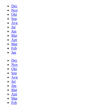
Dec
Nov
Okt
Sep
Avg
Jul
Jun
Maj
Apr
Mar
Feb
Jan
Dec
Nov
Okt
Sep
Avg
Jul
Jun
Maj
Apr
Mar
Feb