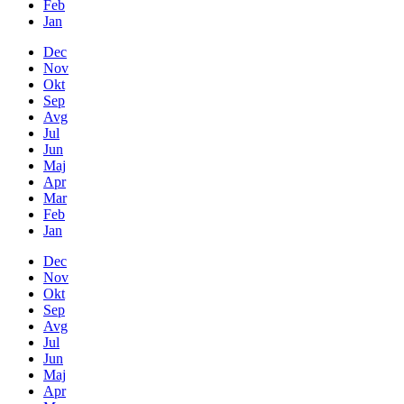
Feb
Jan
Dec
Nov
Okt
Sep
Avg
Jul
Jun
Maj
Apr
Mar
Feb
Jan
Dec
Nov
Okt
Sep
Avg
Jul
Jun
Maj
Apr