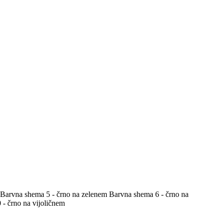
Barvna shema 5 - črno na zelenem
Barvna shema 6 - črno na
- črno na vijoličnem