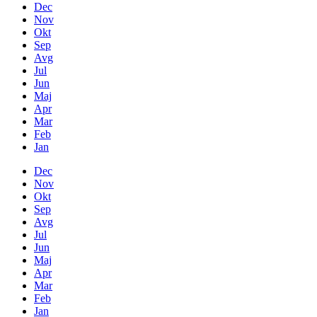
Dec
Nov
Okt
Sep
Avg
Jul
Jun
Maj
Apr
Mar
Feb
Jan
Dec
Nov
Okt
Sep
Avg
Jul
Jun
Maj
Apr
Mar
Feb
Jan