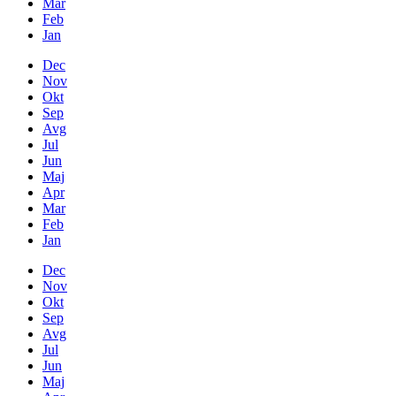
Mar
Feb
Jan
Dec
Nov
Okt
Sep
Avg
Jul
Jun
Maj
Apr
Mar
Feb
Jan
Dec
Nov
Okt
Sep
Avg
Jul
Jun
Maj