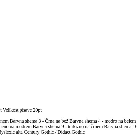
t
Velikost pisave 20pt
črnem
Barvna shema 3 - Črna na bež
Barvna shema 4 - modro na belem
umeno na modrem
Barvna shema 9 - turkizno na črnem
Barvna shema 10 
yslexic alta
Century Gothic / Didact Gothic