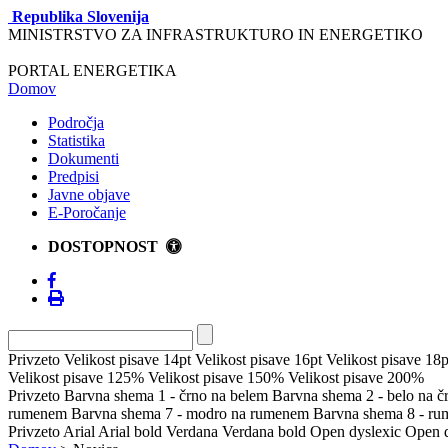
Republika Slovenija
MINISTRSTVO ZA INFRASTRUKTURO IN ENERGETIKO
PORTAL ENERGETIKA
Domov
Področja
Statistika
Dokumenti
Predpisi
Javne objave
E-Poročanje
DOSTOPNOST
Privzeto
Velikost pisave 14pt
Velikost pisave 16pt
Velikost pisave 18p
Velikost pisave 125%
Velikost pisave 150%
Velikost pisave 200%
Privzeto
Barvna shema 1 - črno na belem
Barvna shema 2 - belo na 
rumenem
Barvna shema 7 - modro na rumenem
Barvna shema 8 - r
Privzeto
Arial
Arial bold
Verdana
Verdana bold
Open dyslexic
Open d