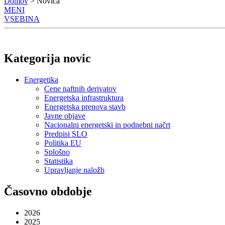
Domov
> Novica
MENI
VSEBINA
Kategorija novic
Energetika
Cene naftnih derivatov
Energetska infrastruktura
Energetska prenova stavb
Javne objave
Nacionalni energetski in podnebni načrt
Predpisi SLO
Politika EU
Splošno
Statistika
Upravljanje naložb
Časovno obdobje
2026
2025