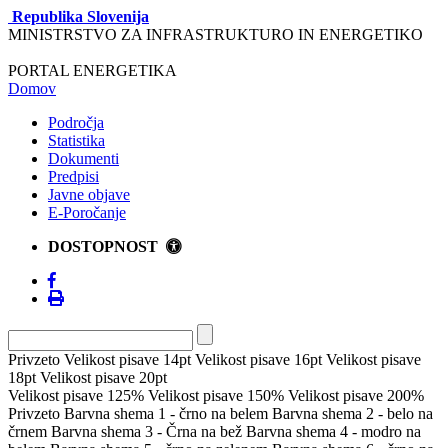
Republika Slovenija
MINISTRSTVO ZA INFRASTRUKTURO IN ENERGETIKO
PORTAL ENERGETIKA
Domov
Področja
Statistika
Dokumenti
Predpisi
Javne objave
E-Poročanje
DOSTOPNOST
Privzeto
Velikost pisave 14pt
Velikost pisave 16pt
Velikost pisave
18pt
Velikost pisave 20pt
Velikost pisave 125%
Velikost pisave 150%
Velikost pisave 200%
Privzeto
Barvna shema 1 - črno na belem
Barvna shema 2 - belo na
črnem
Barvna shema 3 - Črna na bež
Barvna shema 4 - modro na