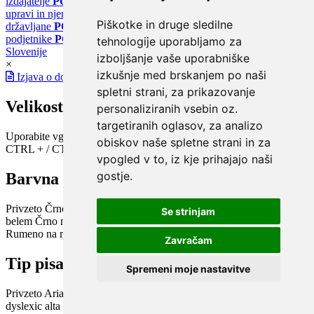
izdajatelje
PORTAL GOV.SI
Osrednje spletno mesto o državni
upravi in njenih storitvah
PORTAL eUPRAVA
Državni portal za
Piškotke in druge sledilne
državljane
PORTAL SPOT
Državni portal za podjetja in
podjetnike
PORTAL OPSI
Državni portal odprtih podatkov
tehnologije uporabljamo za
Slovenije
izboljšanje vaše uporabniške
×
izkušnje med brskanjem po naši
Izjava o dostopnosti
spletni strani, za prikazovanje
Velikost pisave
personaliziranih vsebin oz.
targetiranih oglasov, za analizo
Uporabite vgrajeno funkcijo brskalnika
obiskov naše spletne strani in za
CTRL + / CTRL -
vpogled v to, iz kje prihajajo naši
gostje.
Barvna shema
Privzeto
Črno na belem
Belo na črnem
Črno na bež
Modro na
Se strinjam
belem
Črno na zelenem
Črno na rumenem
Modro na rumenem
Rumeno na modrem
Turkizno na črnem
Črno na vijoličnem
Zavračam
Tip pisave
Spremeni moje nastavitve
Privzeto
Arial
Arial bold
Verdana
Verdana bold
Open dyslexic
Open
dyslexic alta
Century Gothic / Didact Gothic