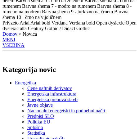
belem
Barvna shema 5 - črno na zelenem
Barvna shema 6 - črno na
rumenem
Barvna shema 7 - modro na rumenem
Barvna shema 8 -
rumeno na modrem
Barvna shema 9 - turkizno na črnem
Barvna
shema 10 - črno na vijoličnem
Privzeto
Arial
Arial bold
Verdana
Verdana bold
Open dyslexic
Open
dyslexic alta
Century Gothic / Didact Gothic
Domov
> Novica
MENI
VSEBINA
Kategorija novic
Energetika
Cene naftnih derivatov
Energetska infrastruktura
Energetska prenova stavb
Javne objave
Nacionalni energetski in podnebni načrt
Predpisi SLO
Politika EU
Splošno
Statistika
Upravljanje naložb