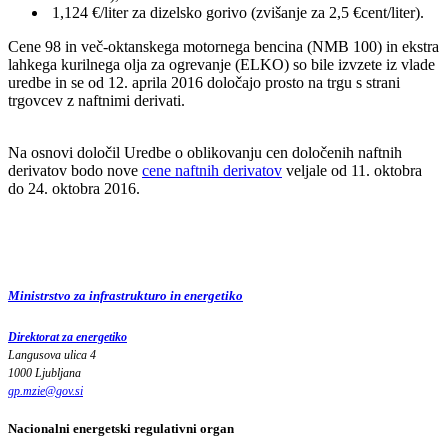
1,124 €/liter za dizelsko gorivo (zvišanje za 2,5 €cent/liter).
Cene 98 in več-oktanskega motornega bencina (NMB 100) in ekstra
lahkega kurilnega olja za ogrevanje (ELKO) so bile izvzete iz vlade
uredbe in se od 12. aprila 2016 določajo prosto na trgu s strani
trgovcev z naftnimi derivati.
Na osnovi določil Uredbe o oblikovanju cen določenih naftnih
derivatov bodo nove
cene naftnih derivatov
veljale od 11. oktobra
do 24. oktobra 2016.
Ministrstvo za infrastrukturo in energetiko
Direktorat za energetiko
Langusova ulica 4
1000 Ljubljana
gp.mzie
@
gov
.
si
Nacionalni energetski regulativni organ