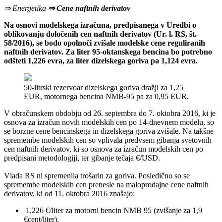
⇒ Energetika
⇒ Cene naftnih derivatov
Na osnovi modelskega izračuna, predpisanega v Uredbi o
oblikovanju določenih cen naftnih derivatov (Ur. l. RS, št.
58/2016), se bodo opolnoči zvišale modelske cene reguliranih
naftnih derivatov. Za liter 95-oktanskega bencina bo potrebno
odšteti 1,226 evra, za liter dizelskega goriva pa 1,124 evra.
50-litrski rezervoar dizelskega goriva dražji za 1,25
EUR, motornega bencina NMB-95 pa za 0,95 EUR.
V obračunskem obdobju od 26. septembra do 7. oktobra 2016, ki je
osnova za izračun novih modelskih cen po 14-dnevnem modelu, so
se borzne cene bencinskega in dizelskega goriva zvišale. Na takšne
spremembe modelskih cen so vplivala predvsem gibanja svetovnih
cen naftnih derivatov, ki so osnova za izračun modelskih cen po
predpisani metodologiji, ter gibanje tečaja €/USD.
Vlada RS ni spremenila trošarin za goriva. Posledično so se
spremembe modelskih cen prenesle na maloprodajne cene naftnih
derivatov, ki od 11. oktobra 2016 znašajo:
1,226 €/liter za motorni bencin NMB 95 (zvišanje za 1,9
€cent/liter),