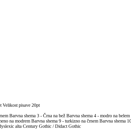
t
Velikost pisave 20pt
črnem
Barvna shema 3 - Črna na bež
Barvna shema 4 - modro na belem
umeno na modrem
Barvna shema 9 - turkizno na črnem
Barvna shema 10 
yslexic alta
Century Gothic / Didact Gothic