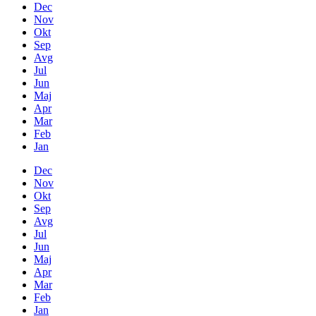
Dec
Nov
Okt
Sep
Avg
Jul
Jun
Maj
Apr
Mar
Feb
Jan
Dec
Nov
Okt
Sep
Avg
Jul
Jun
Maj
Apr
Mar
Feb
Jan