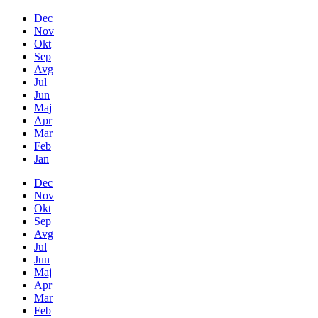
Dec
Nov
Okt
Sep
Avg
Jul
Jun
Maj
Apr
Mar
Feb
Jan
Dec
Nov
Okt
Sep
Avg
Jul
Jun
Maj
Apr
Mar
Feb