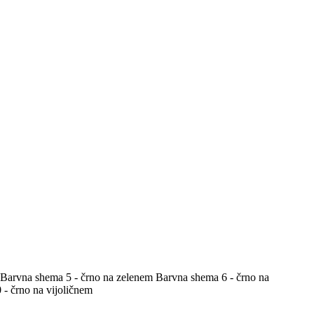
Barvna shema 5 - črno na zelenem
Barvna shema 6 - črno na
- črno na vijoličnem