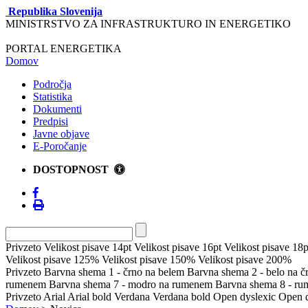
Republika Slovenija
MINISTRSTVO ZA INFRASTRUKTURO IN ENERGETIKO
PORTAL ENERGETIKA
Domov
Področja
Statistika
Dokumenti
Predpisi
Javne objave
E-Poročanje
DOSTOPNOST
Privzeto
Velikost pisave 14pt
Velikost pisave 16pt
Velikost pisave 18p
Velikost pisave 125%
Velikost pisave 150%
Velikost pisave 200%
Privzeto
Barvna shema 1 - črno na belem
Barvna shema 2 - belo na 
rumenem
Barvna shema 7 - modro na rumenem
Barvna shema 8 - r
Privzeto
Arial
Arial bold
Verdana
Verdana bold
Open dyslexic
Open d