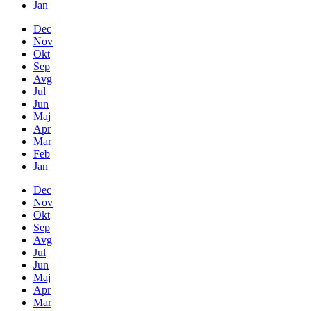
Jan
Dec
Nov
Okt
Sep
Avg
Jul
Jun
Maj
Apr
Mar
Feb
Jan
Dec
Nov
Okt
Sep
Avg
Jul
Jun
Maj
Apr
Mar