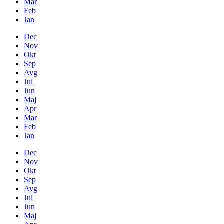
Mar
Feb
Jan
Dec
Nov
Okt
Sep
Avg
Jul
Jun
Maj
Apr
Mar
Feb
Jan
Dec
Nov
Okt
Sep
Avg
Jul
Jun
Maj