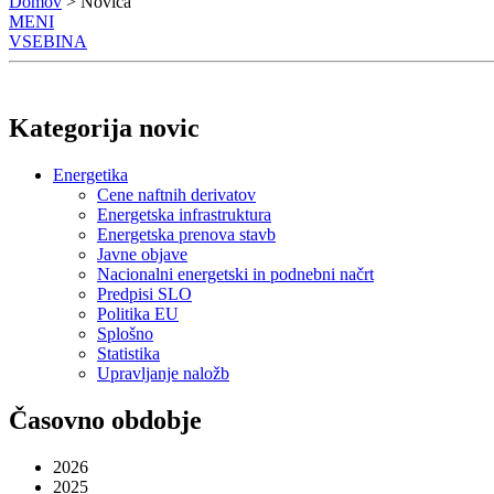
Domov
> Novica
MENI
VSEBINA
Kategorija novic
Energetika
Cene naftnih derivatov
Energetska infrastruktura
Energetska prenova stavb
Javne objave
Nacionalni energetski in podnebni načrt
Predpisi SLO
Politika EU
Splošno
Statistika
Upravljanje naložb
Časovno obdobje
2026
2025