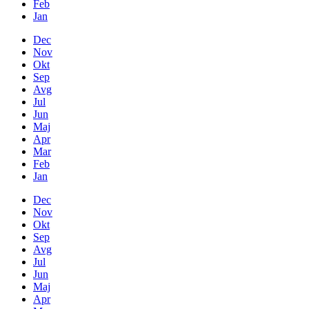
Feb
Jan
Dec
Nov
Okt
Sep
Avg
Jul
Jun
Maj
Apr
Mar
Feb
Jan
Dec
Nov
Okt
Sep
Avg
Jul
Jun
Maj
Apr