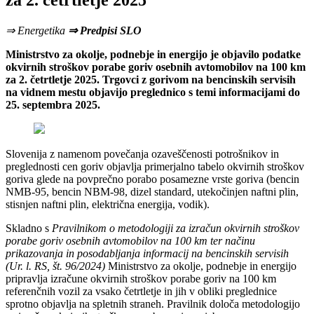
za 2. četrtletje 2025
⇒ Energetika
⇒ Predpisi SLO
Ministrstvo za okolje, podnebje in energijo je objavilo podatke
okvirnih stroškov porabe goriv osebnih avtomobilov na 100 km
za 2. četrtletje 2025. Trgovci z gorivom na bencinskih servisih
na vidnem mestu objavijo preglednico s temi informacijami do
25. septembra 2025.
Slovenija z namenom povečanja ozaveščenosti potrošnikov in
preglednosti cen goriv objavlja primerjalno tabelo okvirnih stroškov
goriva glede na povprečno porabo posamezne vrste goriva (bencin
NMB-95, bencin NBM-98, dizel standard, utekočinjen naftni plin,
stisnjen naftni plin, električna energija, vodik).
Skladno s
Pravilnikom o metodologiji za izračun okvirnih stroškov
porabe goriv osebnih avtomobilov na 100 km ter načinu
prikazovanja in posodabljanja informacij na bencinskih servisih
(Ur. l. RS, št. 96/2024)
Ministrstvo za okolje, podnebje in energijo
pripravlja izračune okvirnih stroškov porabe goriv na 100 km
referenčnih vozil za vsako četrtletje in jih v obliki preglednice
sprotno objavlja na spletnih straneh. Pravilnik določa metodologijo