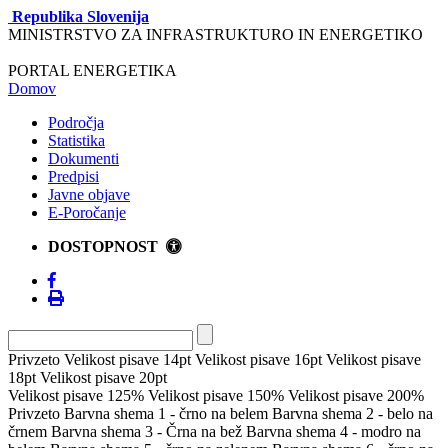
Republika Slovenija
MINISTRSTVO ZA INFRASTRUKTURO IN ENERGETIKO
PORTAL ENERGETIKA
Domov
Področja
Statistika
Dokumenti
Predpisi
Javne objave
E-Poročanje
DOSTOPNOST
Privzeto
Velikost pisave 14pt
Velikost pisave 16pt
Velikost pisave
18pt
Velikost pisave 20pt
Velikost pisave 125%
Velikost pisave 150%
Velikost pisave 200%
Privzeto
Barvna shema 1 - črno na belem
Barvna shema 2 - belo na
črnem
Barvna shema 3 - Črna na bež
Barvna shema 4 - modro na