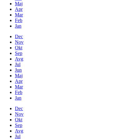
Maj
Apr
Mar
Feb
Jan
Dec
Nov
Okt
Sep
Avg
Jul
Jun
Maj
Apr
Mar
Feb
Jan
Dec
Nov
Okt
Sep
Avg
Jul