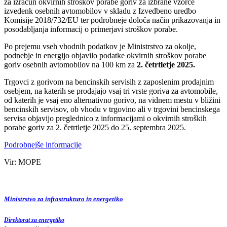
za izračun okvirnih stroškov porabe goriv za izbrane vzorce
izvedenk osebnih avtomobilov v skladu z Izvedbeno uredbo
Komisije 2018/732/EU ter podrobneje določa način prikazovanja in
posodabljanja informacij o primerjavi stroškov porabe.
Po prejemu vseh vhodnih podatkov je Ministrstvo za okolje,
podnebje in energijo objavilo podatke okvirnih stroškov porabe
goriv osebnih avtomobilov na 100 km za
2. četrtletje 2025.
Trgovci z gorivom na bencinskih servisih z zaposlenim prodajnim
osebjem, na katerih se prodajajo vsaj tri vrste goriva za avtomobile,
od katerih je vsaj eno alternativno gorivo, na vidnem mestu v bližini
bencinskih servisov, ob vhodu v trgovino ali v trgovini bencinskega
servisa objavijo preglednico z informacijami o okvirnih stroških
porabe goriv za 2. četrtletje 2025 do 25. septembra 2025.
Podrobnejše informacije
Vir: MOPE
Ministrstvo za infrastrukturo in energetiko
Direktorat za energetiko