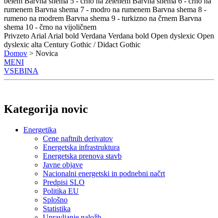
belem
Barvna shema 5 - črno na zelenem
Barvna shema 6 - črno na
rumenem
Barvna shema 7 - modro na rumenem
Barvna shema 8 -
rumeno na modrem
Barvna shema 9 - turkizno na črnem
Barvna
shema 10 - črno na vijoličnem
Privzeto
Arial
Arial bold
Verdana
Verdana bold
Open dyslexic
Open
dyslexic alta
Century Gothic / Didact Gothic
Domov
> Novica
MENI
VSEBINA
Kategorija novic
Energetika
Cene naftnih derivatov
Energetska infrastruktura
Energetska prenova stavb
Javne objave
Nacionalni energetski in podnebni načrt
Predpisi SLO
Politika EU
Splošno
Statistika
Upravljanje naložb