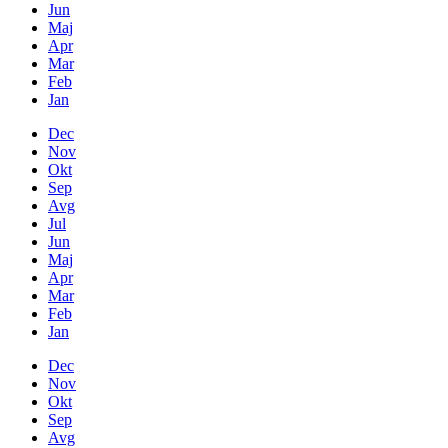
Jun
Maj
Apr
Mar
Feb
Jan
Dec
Nov
Okt
Sep
Avg
Jul
Jun
Maj
Apr
Mar
Feb
Jan
Dec
Nov
Okt
Sep
Avg