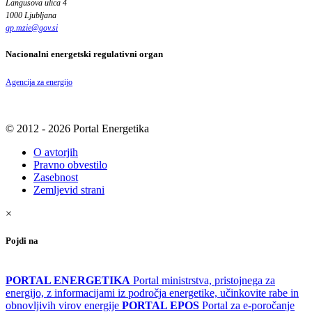
Langusova ulica 4
1000 Ljubljana
gp.mzie
@
gov
.
si
Nacionalni energetski regulativni organ
Agencija za energijo
© 2012 - 2026 Portal Energetika
O avtorjih
Pravno obvestilo
Zasebnost
Zemljevid strani
×
Pojdi na
PORTAL ENERGETIKA
Portal ministrstva, pristojnega za
energijo, z informacijami iz področja energetike, učinkovite rabe in
obnovljivih virov energije
PORTAL EPOS
Portal za e-poročanje