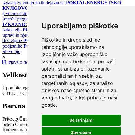
izvajalcev energetskih dejavnosti
PORTAL ENERGETSKO
KNJIGOVODSTVO
Portal za poročanje o upravljanju z energijo v
javnem sektorju
PORTAL KLIMATSKI SISTEMI
Register
poročil pregledov klimatskih sistemov
PORTAL ENERGETSKE
Uporabljamo piškotke
IZKAZNICE
Register energetskih izkaznic - za izdelovalce in
izdajatelje
PORTAL GOV.SI
Osrednje spletno mesto o državni
upravi in njenih storitvah
PORTAL eUPRAVA
Državni portal za
Piškotke in druge sledilne
državljane
PORTAL SPOT
Državni portal za podjetja in
podjetnike
PORTAL OPSI
Državni portal odprtih podatkov
tehnologije uporabljamo za
Slovenije
izboljšanje vaše uporabniške
×
izkušnje med brskanjem po naši
Izjava o dostopnosti
spletni strani, za prikazovanje
Velikost pisave
personaliziranih vsebin oz.
targetiranih oglasov, za analizo
Uporabite vgrajeno funkcijo brskalnika
obiskov naše spletne strani in za
CTRL + / CTRL -
vpogled v to, iz kje prihajajo naši
gostje.
Barvna shema
Privzeto
Črno na belem
Belo na črnem
Črno na bež
Modro na
Se strinjam
belem
Črno na zelenem
Črno na rumenem
Modro na rumenem
Rumeno na modrem
Turkizno na črnem
Črno na vijoličnem
Zavračam