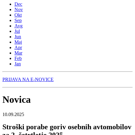
Dec
Nov
Okt
Sep
Avg
Jul
Jun
Maj
Apr
Mar
Feb
Jan
PRIJAVA NA E-NOVICE
Novica
10.09.2025
Stroški porabe goriv osebnih avtomobilov