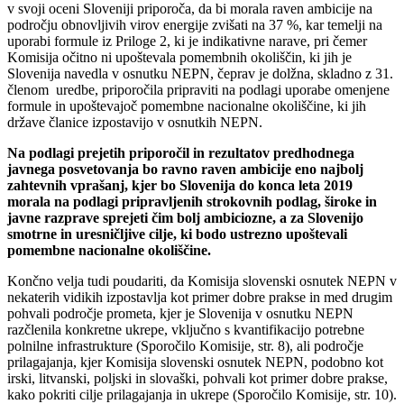
v svoji oceni Sloveniji priporoča, da bi morala raven ambicije na
področju obnovljivih virov energije zvišati na 37 %, kar temelji na
uporabi formule iz Priloge 2, ki je indikativne narave, pri čemer
Komisija očitno ni upoštevala pomembnih okoliščin, ki jih je
Slovenija navedla v osnutku NEPN, čeprav je dolžna, skladno z 31.
členom uredbe, priporočila pripraviti na podlagi uporabe omenjene
formule in upoštevajoč pomembne nacionalne okoliščine, ki jih
države članice izpostavijo v osnutkih NEPN.
Na podlagi prejetih priporočil in rezultatov predhodnega
javnega posvetovanja bo ravno raven ambicije eno najbolj
zahtevnih vprašanj, kjer bo Slovenija do konca leta 2019
morala na podlagi pripravljenih strokovnih podlag, široke in
javne razprave sprejeti čim bolj ambiciozne, a za Slovenijo
smotrne in uresničljive cilje, ki bodo ustrezno upoštevali
pomembne nacionalne okoliščine.
Končno velja tudi poudariti, da Komisija slovenski osnutek NEPN v
nekaterih vidikih izpostavlja kot primer dobre prakse in med drugim
pohvali področje prometa, kjer je Slovenija v osnutku NEPN
razčlenila konkretne ukrepe, vključno s kvantifikacijo potrebne
polnilne infrastrukture (Sporočilo Komisije, str. 8), ali področje
prilagajanja, kjer Komisija slovenski osnutek NEPN, podobno kot
irski, litvanski, poljski in slovaški, pohvali kot primer dobre prakse,
kako pokriti cilje prilagajanja in ukrepe (Sporočilo Komisije, str. 10).