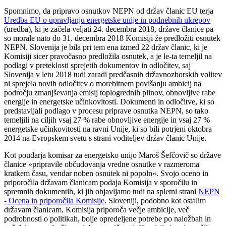
Spomnimo, da pripravo osnutkov NEPN od držav članic EU terja
Uredba EU o upravljanju energetske unije in podnebnih ukrepov
(uredba), ki je začela veljati 24. decembra 2018, države članice pa
so morale nato do 31. decembra 2018 Komisiji že predložiti osnutek
NEPN. Slovenija je bila pri tem ena izmed 22 držav članic, ki je
Komisiji sicer pravočasno predložila osnutek, a je le-ta temeljil na
podlagi v preteklosti sprejetih dokumentov in odločitev, saj
Slovenija v letu 2018 tudi zaradi predčasnih državnozborskih volitev
ni sprejela novih odločitev o morebitnem povišanju ambicij na
področju zmanjševanja emisij toplogrednih plinov, obnovljive rabe
energije in energetske učinkovitosti. Dokumenti in odločitve, ki so
predstavljali podlago v procesu priprave osnutka NEPN, so tako
temeljili na ciljih vsaj 27 % rabe obnovljive energije in vsaj 27 %
energetske učinkovitosti na ravni Unije, ki so bili potrjeni oktobra
2014 na Evropskem svetu s strani voditeljev držav članic Unije.
Kot poudarja komisar za energetsko unijo Maroš Šefčovič so države
članice »pripravile občudovanja vredne osnutke v razmeroma
kratkem času, vendar noben osnutek ni popoln«. Svojo oceno in
priporočila državam članicam podaja Komisija v sporočilu in
spremnih dokumentih, ki jih objavljamo tudi na spletni strani
NEPN
- Ocena in priporočila Komisije
. Sloveniji, podobno kot ostalim
državam članicam, Komisija priporoča večje ambicije, več
podrobnosti o politikah, bolje opredeljene potrebe po naložbah in