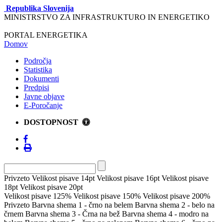
Republika Slovenija
MINISTRSTVO ZA INFRASTRUKTURO IN ENERGETIKO
PORTAL ENERGETIKA
Domov
Področja
Statistika
Dokumenti
Predpisi
Javne objave
E-Poročanje
DOSTOPNOST
Privzeto
Velikost pisave 14pt
Velikost pisave 16pt
Velikost pisave
18pt
Velikost pisave 20pt
Velikost pisave 125%
Velikost pisave 150%
Velikost pisave 200%
Privzeto
Barvna shema 1 - črno na belem
Barvna shema 2 - belo na
črnem
Barvna shema 3 - Črna na bež
Barvna shema 4 - modro na