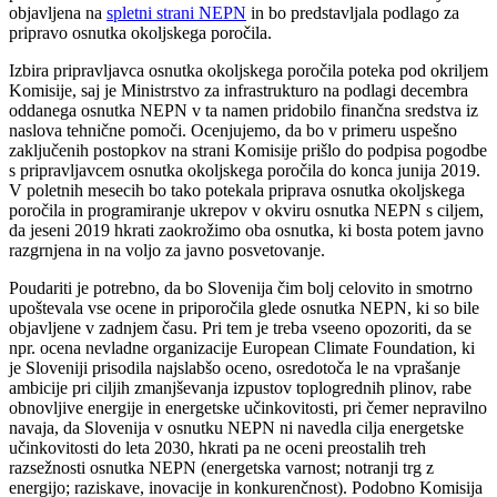
objavljena na
spletni strani NEPN
in bo predstavljala podlago za
pripravo osnutka okoljskega poročila.
Izbira pripravljavca osnutka okoljskega poročila poteka pod okriljem
Komisije, saj je Ministrstvo za infrastrukturo na podlagi decembra
oddanega osnutka NEPN v ta namen pridobilo finančna sredstva iz
naslova tehnične pomoči. Ocenjujemo, da bo v primeru uspešno
zaključenih postopkov na strani Komisije prišlo do podpisa pogodbe
s pripravljavcem osnutka okoljskega poročila do konca junija 2019.
V poletnih mesecih bo tako potekala priprava osnutka okoljskega
poročila in programiranje ukrepov v okviru osnutka NEPN s ciljem,
da jeseni 2019 hkrati zaokrožimo oba osnutka, ki bosta potem javno
razgrnjena in na voljo za javno posvetovanje.
Poudariti je potrebno, da bo Slovenija čim bolj celovito in smotrno
upoštevala vse ocene in priporočila glede osnutka NEPN, ki so bile
objavljene v zadnjem času. Pri tem je treba vseeno opozoriti, da se
npr. ocena nevladne organizacije European Climate Foundation, ki
je Sloveniji prisodila najslabšo oceno, osredotoča le na vprašanje
ambicije pri ciljih zmanjševanja izpustov toplogrednih plinov, rabe
obnovljive energije in energetske učinkovitosti, pri čemer nepravilno
navaja, da Slovenija v osnutku NEPN ni navedla cilja energetske
učinkovitosti do leta 2030, hkrati pa ne oceni preostalih treh
razsežnosti osnutka NEPN (energetska varnost; notranji trg z
energijo; raziskave, inovacije in konkurenčnost). Podobno Komisija