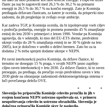
članic pa naj bi zagotovili med 26,3 % do 30,2 % na primarni
energiji in 26,5 % do 30,7 % na končni energiji. Zato je Komisija
predlagala državam članicam, za katere je ocenila, da prispevki niso
zadostni, da jih pregledajo in zvišajo svoje ambicije.
Kar zadeva TGP, je Komisija ocenila, da bi izpolnjevanje vseh ciljev
s področja podnebja, energije in prometa pomenilo 45 % zmanjšanje
emisij do leta 2030 v primerjavi z letom 1990. Vendar pa Komisija
ugotavlja, da v sektorjih, ki niso del EU-ETS sheme, predvideni
ukrepi vodijo do 28 % zmanjšanja emisij in ne 30 % (glede na leto
2005), kot je določeno v uredbi o delitvi bremen. Zato bo za ta
dodatna 2 % treba sprejeti dodatne ukrepe v NEPN.
Pri ravni interkonekcij poziva Komisija, da države članice, ki
trenutno ne dosegajo 15 % praga, v svojih NEPN jasno zapišejo
ciljno raven interkonekcij v letu 2030. Za države članice, ki to raven
presegajo, pa predlaga, da preučijo svojo predvideno raven v letu
2030 glede na ohranjanje zadostnosti elektroenergetskega sistema v
luči povečanega deleža OVE.
* * *
Slovenija bo priporočila Komisije celovito preučila in jih v
svojem končnem NEPN ustrezno upoštevala oz. v primeru
neupoštevanja celovito in ustrezno obrazložila. Slovenija je
določena priporočila Komisije sicer že naslovila.