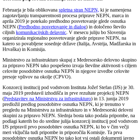
Februarja je bila oblikovana
spletna stran NEPN,
ki je namenjena
zagotavljanju transparentnosti procesa priprave NEPN, marca in
aprila 2019 je potekalo predhodno posvetovanje glede osnutka
NEPN (
Predhodno posvetovanje in dialog
) in določeno število
ciljnih
komunikacijskih delavnic
. V mesecu juliju bo Slovenija
organizirala regionalno posvetovanje glede priprave NEPN, na
katero so povabljene sosednje države (Italija, Avstrija, Madžarska in
Hrvaška) in Komisija.
Ministrstvo za infrastrukturo skupaj z Medresorsko delovno skupino
za pripravo NEPN tako pospešeno izvaja številne aktivnosti s ciljem
celovite posodobitve osnutka NEPN in njegove izvedbe celovite
presoje vplivov na okolje (CPVO).
Konzorcij institucij pod vodstvom Instituta Jožef Stefan (IJS) je 30.
maja 2019 predstavil izhodišča in prve rezultate projekcij NEPN
(
Predstavitev na Ministrstvu za infrastrukturo
) in 13. junija 2019
predložil predlog posodobitve osnutka NEPN, ki je trenutno v
pregledu na Ministrstvu za infrastrukturo in v Medresorski delovni
skupini za pripravo NEPN. Slednja bosta tako podala pripombe, na
podlagi katerih bo do sredine julija konzorcij institucij pod vodstvom
IJS pripravil prvo posodobitev osnutka NEPN, ki bo v čim večji
meri vključila tudi pripombe in priporočila Komisije. Ta prva
posodobitev osnutka NEPN bo tako kot vsi ostali dokumenti javno