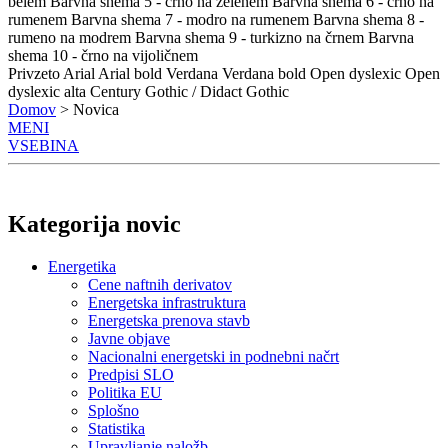
belem
Barvna shema 5 - črno na zelenem
Barvna shema 6 - črno na
rumenem
Barvna shema 7 - modro na rumenem
Barvna shema 8 -
rumeno na modrem
Barvna shema 9 - turkizno na črnem
Barvna
shema 10 - črno na vijoličnem
Privzeto
Arial
Arial bold
Verdana
Verdana bold
Open dyslexic
Open
dyslexic alta
Century Gothic / Didact Gothic
Domov
> Novica
MENI
VSEBINA
Kategorija novic
Energetika
Cene naftnih derivatov
Energetska infrastruktura
Energetska prenova stavb
Javne objave
Nacionalni energetski in podnebni načrt
Predpisi SLO
Politika EU
Splošno
Statistika
Upravljanje naložb