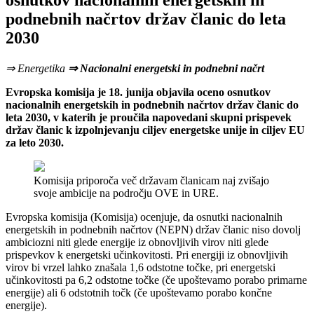
osnutkov nacionalnih energetskih in
podnebnih načrtov držav članic do leta
2030
⇒ Energetika
⇒ Nacionalni energetski in podnebni načrt
Evropska komisija je 18. junija objavila oceno osnutkov
nacionalnih energetskih in podnebnih načrtov držav članic do
leta 2030, v katerih je proučila napovedani skupni prispevek
držav članic k izpolnjevanju ciljev energetske unije in ciljev EU
za leto 2030.
Komisija priporoča več državam članicam naj zvišajo
svoje ambicije na področju OVE in URE.
Evropska komisija (Komisija) ocenjuje, da osnutki nacionalnih
energetskih in podnebnih načrtov (NEPN) držav članic niso dovolj
ambiciozni niti glede energije iz obnovljivih virov niti glede
prispevkov k energetski učinkovitosti. Pri energiji iz obnovljivih
virov bi vrzel lahko znašala 1,6 odstotne točke, pri energetski
učinkovitosti pa 6,2 odstotne točke (če upoštevamo porabo primarne
energije) ali 6 odstotnih točk (če upoštevamo porabo končne
energije).