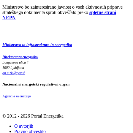
Ministrstvo bo zainteresirano javnost o vseh aktivnostih priprave
strateškega dokumenta sproti obveščalo preko
spletne strani
NEPN
.
Ministrstvo za infrastrukturo in energetiko
Direktorat za energetiko
Langusova ulica 4
1000 Ljubljana
gp.mzie
@
gov
.
si
Nacionalni energetski regulativni organ
Agencija za energijo
© 2012 - 2026 Portal Energetika
O avtorjih
Pravno obvestilo