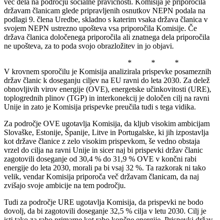
več dela na področju socialne pravičnosti. Komisija je priporočila
državam članicam glede pripravljenih osnutkov NEPN podala na
podlagi 9. člena Uredbe, skladno s katerim vsaka država članica v
svojem NEPN ustrezno upošteva vsa priporočila Komisije. Če
država članica določenega priporočila ali znatnega dela priporočila
ne upošteva, za to poda svojo obrazložitev in jo objavi.
* * *
V krovnem sporočilu je Komisija analizirala prispevke posameznih
držav članic k doseganju ciljev na EU ravni do leta 2030. Za delež
obnovljivih virov energije (OVE), energetske učinkovitosti (URE),
toplogrednih plinov (TGP) in interkonekcij je določen cilj na ravni
Unije in zato je Komisija prispevke preučila tudi s tega vidika.
Za področje OVE ugotavlja Komisija, da kljub visokim ambicijam
Slovaške, Estonije, Španije, Litve in Portugalske, ki jih izpostavlja
kot države članice z zelo visokim prispevkom, še vedno obstaja
vrzel do cilja na ravni Unije in sicer naj bi prispevki držav članic
zagotovili doseganje od 30,4 % do 31,9 % OVE v končni rabi
energije do leta 2030, morali pa bi vsaj 32 %. Ta razkorak ni tako
velik, vendar Komisija priporoča več državam članicam, da naj
zvišajo svoje ambicije na tem področju.
Tudi za področje URE ugotavlja Komisija, da prispevki ne bodo
dovolj, da bi zagotovili doseganje 32,5 % cilja v letu 2030. Cilj je
isti tako za rabo primarne kot rabo končne energije. Prispevki držav