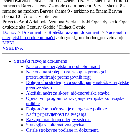
belem
Barvna shema 5 - črno na zelenem
Barvna shema 6 - črno na
rumenem
Barvna shema 7 - modro na rumenem
Barvna shema 8 -
rumeno na modrem
Barvna shema 9 - turkizno na črnem
Barvna
shema 10 - črno na vijoličnem
Privzeto
Arial
Arial bold
Verdana
Verdana bold
Open dyslexic
Open
dyslexic alta
Century Gothic / Didact Gothic
Domov
>
Dokumenti
>
Strateški razvojni dokumenti
>
Nacionalni
energetski in podnebni načrt
> dogodki_predhodno_posvetovanje
MENI
VSEBINA
Strateški razvojni dokumenti
Nacionalni energetski in podnebni načrt
Nacionalna strategija za izstop iz premoga in
prestrukturiranje premogovnih regij
Dolgoročna strategija za spodbujanje naložb energetske
prenove stavb
Akcijski načrt za skoraj nič-energijske stavbe
Operativni program za izvajanje evropske kohezijske
politike
Dolgoročno načrtovanje energetske politike
Načrt pripravljenosti na tveganja
Razvojni načrti operaterjev sistema
Strategija za alternativna goriva
Ostale strokovne podlage in dokumenti