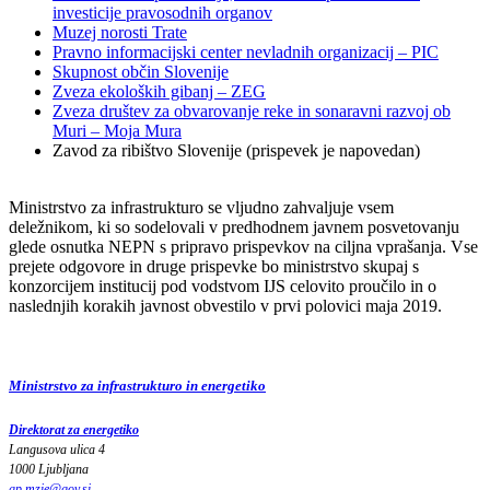
investicije pravosodnih organov
Muzej norosti Trate
Pravno informacijski center nevladnih organizacij – PIC
Skupnost občin Slovenije
Zveza ekoloških gibanj – ZEG
Zveza društev za obvarovanje reke in sonaravni razvoj ob
Muri – Moja Mura
Zavod za ribištvo Slovenije (prispevek je napovedan)
Ministrstvo za infrastrukturo se vljudno zahvaljuje vsem
deležnikom, ki so sodelovali v predhodnem javnem posvetovanju
glede osnutka NEPN s pripravo prispevkov na ciljna vprašanja. Vse
prejete odgovore in druge prispevke bo ministrstvo skupaj s
konzorcijem institucij pod vodstvom IJS celovito proučilo in o
naslednjih korakih javnost obvestilo v prvi polovici maja 2019.
Ministrstvo za infrastrukturo in energetiko
Direktorat za energetiko
Langusova ulica 4
1000 Ljubljana
gp.mzie
@
gov
.
si