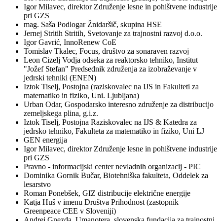
Igor Milavec, direktor Združenje lesne in pohištvene industrije
pri GZS
mag. Saša Podlogar Žnidaršič, skupina HSE
Jernej Stritih Stritih, Svetovanje za trajnostni razvoj d.o.o.
Igor Gavrić, InnoRenew CoE
Tomislav Tkalec, Focus, društvo za sonaraven razvoj
Leon Cizelj Vodja odseka za reaktorsko tehniko, Institut
"Jožef Stefan" Predsednik združenja za izobraževanje v
jedrski tehniki (ENEN)
Iztok Tiselj, Postojna (raziskovalec na IJS in Fakulteti za
matematiko in fiziko, Uni. Ljubljana)
Urban Odar, Gospodarsko interesno združenje za distribucijo
zemeljskega plina, g.i.z.
Iztok Tiselj, Postojna Raziskovalec na IJS & Katedra za
jedrsko tehniko, Fakulteta za matematiko in fiziko, Uni LJ
GEN energija
Igor Milavec, direktor Združenje lesne in pohištvene industrije
pri GZS
Pravno - informacijski center nevladnih organizacij - PIC
Dominika Gornik Bučar, Biotehniška fakulteta, Oddelek za
lesarstvo
Roman Ponebšek, GIZ distribucije električne energije
Katja Huš v imenu Društva Prihodnost (zastopnik
Greenpeace CEE v Sloveniji)
Andrej Gnezda, Umanotera, slovenska fundacija za trajnostni