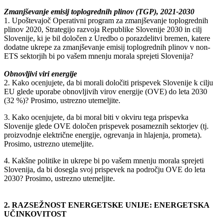
Zmanjševanje emisij toplogrednih plinov (TGP), 2021-2030
1. Upoštevajoč Operativni program za zmanjševanje toplogrednih
plinov 2020, Strategijo razvoja Republike Slovenije 2030 in cilj
Slovenije, ki je bil določen z Uredbo o porazdelitvi bremen, katere
dodatne ukrepe za zmanjševanje emisij toplogrednih plinov v non-
ETS sektorjih bi po vašem mnenju morala sprejeti Slovenija?
Obnovljivi viri energije
2. Kako ocenjujete, da bi morali določiti prispevek Slovenije k cilju
EU glede uporabe obnovljivih virov energije (OVE) do leta 2030
(32 %)? Prosimo, ustrezno utemeljite.
3. Kako ocenjujete, da bi moral biti v okviru tega prispevka
Slovenije glede OVE določen prispevek posameznih sektorjev (tj.
proizvodnje električne energije, ogrevanja in hlajenja, prometa).
Prosimo, ustrezno utemeljite.
4. Kakšne politike in ukrepe bi po vašem mnenju morala sprejeti
Slovenija, da bi dosegla svoj prispevek na področju OVE do leta
2030? Prosimo, ustrezno utemeljite.
2. RAZSEŽNOST ENERGETSKE UNIJE: ENERGETSKA
UČINKOVITOST