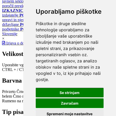
javnem sektorju
PORTAL KLIMATSKI SISTEMI
Register
poročil pregledov klimatskih sistemov
PORTAL ENERGETSKE
Uporabljamo piškotke
IZKAZNICE
Register energetskih izkaznic - za izdelovalce in
izdajatelje
PORTAL GOV.SI
Osrednje spletno mesto o državni
upravi in njenih storitvah
PORTAL eUPRAVA
Državni portal za
Piškotke in druge sledilne
državljane
PORTAL SPOT
Državni portal za podjetja in
podjetnike
PORTAL OPSI
Državni portal odprtih podatkov
tehnologije uporabljamo za
Slovenije
izboljšanje vaše uporabniške
×
izkušnje med brskanjem po naši
Izjava o dostopnosti
spletni strani, za prikazovanje
Velikost pisave
personaliziranih vsebin oz.
targetiranih oglasov, za analizo
Uporabite vgrajeno funkcijo brskalnika
obiskov naše spletne strani in za
CTRL + / CTRL -
vpogled v to, iz kje prihajajo naši
gostje.
Barvna shema
Privzeto
Črno na belem
Belo na črnem
Črno na bež
Modro na
Se strinjam
belem
Črno na zelenem
Črno na rumenem
Modro na rumenem
Rumeno na modrem
Turkizno na črnem
Črno na vijoličnem
Zavračam
Tip pisave
Spremeni moje nastavitve