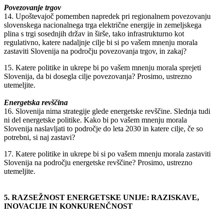
Povezovanje trgov
14. Upoštevajoč pomemben napredek pri regionalnem povezovanju
slovenskega nacionalnega trga električne energije in zemeljskega
plina s trgi sosednjih držav in širše, tako infrastrukturno kot
regulativno, katere nadaljnje cilje bi si po vašem mnenju morala
zastaviti Slovenija na področju povezovanja trgov, in zakaj?
15. Katere politike in ukrepe bi po vašem mnenju morala sprejeti
Slovenija, da bi dosegla cilje povezovanja? Prosimo, ustrezno
utemeljite.
Energetska revščina
16. Slovenija nima strategije glede energetske revščine. Slednja tudi
ni del energetske politike. Kako bi po vašem mnenju morala
Slovenija naslavljati to področje do leta 2030 in katere cilje, če so
potrebni, si naj zastavi?
17. Katere politike in ukrepe bi si po vašem mnenju morala zastaviti
Slovenija na področju energetske revščine? Prosimo, ustrezno
utemeljite.
5. RAZSEŽNOST ENERGETSKE UNIJE: RAZISKAVE,
INOVACIJE IN KONKURENČNOST