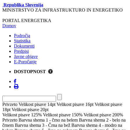
Republika Slovenija
MINISTRSTVO ZA INFRASTRUKTURO IN ENERGETIKO
PORTAL ENERGETIKA
Domov
Področja
Statistika
Dokumenti
Predpisi
Javne objave
E-Poročanje
DOSTOPNOST
Privzeto
Velikost pisave 14pt
Velikost pisave 16pt
Velikost pisave
18pt
Velikost pisave 20pt
Velikost pisave 125%
Velikost pisave 150%
Velikost pisave 200%
Privzeto
Barvna shema 1 - črno na belem
Barvna shema 2 - belo na
črnem
Barvna shema 3 - Črna na bež
Barvna shema 4 - modro na