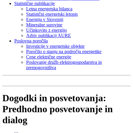
Statistične publikacije
Letna energetska bilanca
Statistični energetski letopis
Energija v Sloveniji
Mineralne surovine
Učinkovito z energijo
Arhiv publikacij AURE
Poslovna poročila
Investicije v energetske objekte
Poročilo o stanju na področju energetike
Cene električne energije
Poslovanje družb elektrogospodarstva in
premogovništva
Dogodki in posvetovanja:
Predhodno posvetovanje in
dialog