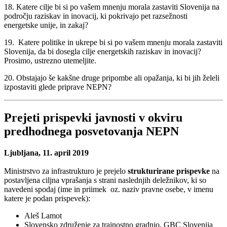
18. Katere cilje bi si po vašem mnenju morala zastaviti Slovenija na
področju raziskav in inovacij, ki pokrivajo pet razsežnosti
energetske unije, in zakaj?
19. Katere politike in ukrepe bi si po vašem mnenju morala zastaviti
Slovenija, da bi dosegla cilje energetskih raziskav in inovacij?
Prosimo, ustrezno utemeljite.
20. Obstajajo še kakšne druge pripombe ali opažanja, ki bi jih želeli
izpostaviti glede priprave NEPN?
Prejeti prispevki javnosti v okviru
predhodnega posvetovanja NEPN
Ljubljana, 11. april 2019
Ministrstvo za infrastrukturo je prejelo
strukturirane prispevke
na
postavljena ciljna vprašanja s strani naslednjih deležnikov, ki so
navedeni spodaj (ime in priimek oz. naziv pravne osebe, v imenu
katere je podan prispevek):
Aleš Lamot
Slovensko združenje za trajnostno gradnjo, GBC Slovenija