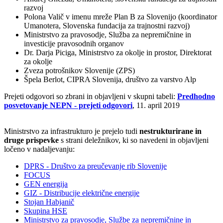
razvoj
Polona Valič v imenu mreže Plan B za Slovenijo (koordinator
Umanotera, Slovenska fundacija za trajnostni razvoj)
Ministrstvo za pravosodje, Služba za nepremičnine in
investicije pravosodnih organov
Dr. Darja Piciga, Ministrstvo za okolje in prostor, Direktorat
za okolje
Zveza potrošnikov Slovenije (ZPS)
Špela Berlot, CIPRA Slovenija, društvo za varstvo Alp
Prejeti odgovori so zbrani in objavljeni v skupni tabeli:
Predhodno
posvetovanje NEPN - prejeti odgovori
, 11. april 2019
Ministrstvo za infrastrukturo je prejelo tudi
nestrukturirane in
druge prispevke
s strani deležnikov, ki so navedeni in objavljeni
ločeno v nadaljevanju:
DPRS - Društvo za preučevanje rib Slovenije
FOCUS
GEN energija
GIZ - Distribucije električne energije
Stojan Habjanič
Skupina HSE
Ministrstvo za pravosodje, Službe za nepremičnine in