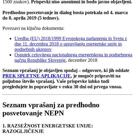
1500 znakov).
Prispevki niso anonimni in bodo javno objavljeni.
Predhodno posvetovanje in dialog bosta potekala od 4. marca
do 8. aprila 2019 (5 tednov).
Povezavi na ključna dokumenta:
Uredba (EU) 2018/1999 Evropskega parlamenta in Sveta z
dne 11. decembra 2018 o upravljanju energetske unije in
podnebnih ukrepov
Osnutek celovitega nacionalnega energetskega in podnebnega
načrta Republike Slovenije
, december 2018
Seznam vprašanj je objavljen spodaj – odgovore, ki jih oddate
PREK SPLETNE APLIKACIJE
, je mogoče pripraviti na
poljubno število vprašanj. Vaše prispevke lahko tudi
pregledujete in popravljate v roku 30 dni od prvega vnosa.
Seznam vprašanj za predhodno
posvetovanje NEPN
1. RAZSEŽNOST ENERGETSKE UNIJE:
RAZOGLJIČENJE