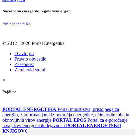
Nacionalni energetski regulativni organ
Agencija za energijo
© 2012 - 2026 Portal Energetika
O avtorjih
Pravno obvestilo
Zasebnost
Zemljevid strani
×
Pojdi na
PORTAL ENERGETIKA
Portal ministrstva, pristojnega za
energijo, z informacijami iz področja energetike, učinkovite rabe in
obnovljivih virov energije
PORTAL EPOS
Portal za e-poročanje
izvajalcev energetskih dejavnosti
PORTAL ENERGETSKO
KNJIGOVODSTVO
Portal za poročanje o upravljanju z energijo v