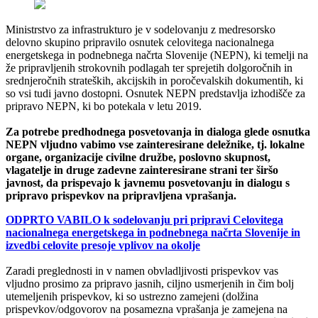
Ministrstvo za infrastrukturo je v sodelovanju z medresorsko
delovno skupino pripravilo osnutek celovitega nacionalnega
energetskega in podnebnega načrta Slovenije (NEPN), ki temelji na
že pripravljenih strokovnih podlagah ter sprejetih dolgoročnih in
srednjeročnih strateških, akcijskih in poročevalskih dokumentih, ki
so vsi tudi javno dostopni. Osnutek NEPN predstavlja izhodišče za
pripravo NEPN, ki bo potekala v letu 2019.
Za potrebe predhodnega posvetovanja in dialoga glede osnutka
NEPN vljudno vabimo vse zainteresirane deležnike, tj. lokalne
organe, organizacije civilne družbe, poslovno skupnost,
vlagatelje in druge zadevne zainteresirane strani ter širšo
javnost, da prispevajo k javnemu posvetovanju in dialogu s
pripravo prispevkov na pripravljena vprašanja.
ODPRTO VABILO k sodelovanju pri pripravi Celovitega
nacionalnega energetskega in podnebnega načrta Slovenije in
izvedbi celovite presoje vplivov na okolje
Zaradi preglednosti in v namen obvladljivosti prispevkov vas
vljudno prosimo za pripravo jasnih, ciljno usmerjenih in čim bolj
utemeljenih prispevkov, ki so ustrezno zamejeni (dolžina
prispevkov/odgovorov na posamezna vprašanja je zamejena na