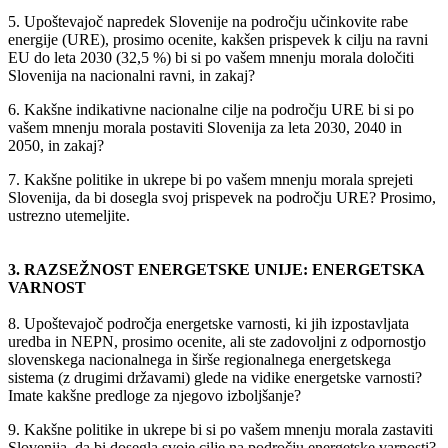
5. Upoštevajoč napredek Slovenije na področju učinkovite rabe
energije (URE), prosimo ocenite, kakšen prispevek k cilju na ravni
EU do leta 2030 (32,5 %) bi si po vašem mnenju morala določiti
Slovenija na nacionalni ravni, in zakaj?
6. Kakšne indikativne nacionalne cilje na področju URE bi si po
vašem mnenju morala postaviti Slovenija za leta 2030, 2040 in
2050, in zakaj?
7. Kakšne politike in ukrepe bi po vašem mnenju morala sprejeti
Slovenija, da bi dosegla svoj prispevek na področju URE? Prosimo,
ustrezno utemeljite.
3. RAZSEŽNOST ENERGETSKE UNIJE: ENERGETSKA
VARNOST
8. Upoštevajoč področja energetske varnosti, ki jih izpostavljata
uredba in NEPN, prosimo ocenite, ali ste zadovoljni z odpornostjo
slovenskega nacionalnega in širše regionalnega energetskega
sistema (z drugimi državami) glede na vidike energetske varnosti?
Imate kakšne predloge za njegovo izboljšanje?
9. Kakšne politike in ukrepe bi si po vašem mnenju morala zastaviti
Slovenija, da bi dosegla svoje cilje na področju energetske varnosti?