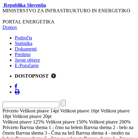
Republika Slovenija
MINISTRSTVO ZA INFRASTRUKTURO IN ENERGETIKO
PORTAL ENERGETIKA
Domov
Področja
Statistika
Dokumenti
Predpisi
Javne objave
E-Poročanje
DOSTOPNOST
Privzeto
Velikost pisave 14pt
Velikost pisave 16pt
Velikost pisave
18pt
Velikost pisave 20pt
Velikost pisave 125%
Velikost pisave 150%
Velikost pisave 200%
Privzeto
Barvna shema 1 - črno na belem
Barvna shema 2 - belo na
črnem
Barvna shema 3 - Črna na bež
Barvna shema 4 - modro na