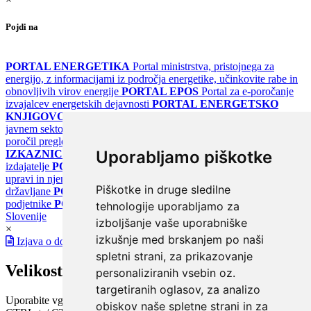
Pojdi na
PORTAL ENERGETIKA
Portal ministrstva, pristojnega za
energijo, z informacijami iz področja energetike, učinkovite rabe in
obnovljivih virov energije
PORTAL EPOS
Portal za e-poročanje
izvajalcev energetskih dejavnosti
PORTAL ENERGETSKO
KNJIGOVODSTVO
Portal za poročanje o upravljanju z energijo v
javnem sektorju
PORTAL KLIMATSKI SISTEMI
Register
poročil pregledov klimatskih sistemov
PORTAL ENERGETSKE
Uporabljamo piškotke
IZKAZNICE
Register energetskih izkaznic - za izdelovalce in
izdajatelje
PORTAL GOV.SI
Osrednje spletno mesto o državni
upravi in njenih storitvah
PORTAL eUPRAVA
Državni portal za
Piškotke in druge sledilne
državljane
PORTAL SPOT
Državni portal za podjetja in
podjetnike
PORTAL OPSI
Državni portal odprtih podatkov
tehnologije uporabljamo za
Slovenije
izboljšanje vaše uporabniške
×
izkušnje med brskanjem po naši
Izjava o dostopnosti
spletni strani, za prikazovanje
Velikost pisave
personaliziranih vsebin oz.
targetiranih oglasov, za analizo
Uporabite vgrajeno funkcijo brskalnika
obiskov naše spletne strani in za