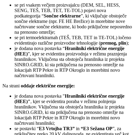
se pri vsakem večjem proizvajalcu (DEM, SEL, HESS,
SENG, TEŠ, TEB, TET, TE‑TOL) pojavi nova
podkategorija “
Sončne elektrarne
”, ki vključuje obstoječe
sončne elektrarne (npr. FE HE Brežice) in morebitne nove
načrtovane sončne elektrarne, ki bodo priključene neposredno
na prenosno omrežje;
se pri termoelektrarnah (TEŠ, TEB, TET in TE‑TOL) ločeno
evidentirajo različne proizvodne tehnologije (
premog, plin
);
je dodana nova postavka “
Hranilniki električne energije
(HEE)
”, kjer se evidentira proizvodnja v režimu praznjenja
hranilnikov. Vključena sta obstoječa hranilnika iz projekta
SINRO.GRID, ki sta priključena na prenosno omrežje na
lokacijah RTP Pekre in RTP Okroglo in morebitni novo
načrtovani hranilniki.
Na strani
oddaje električne energije:
je dodana nova postavka "
Hranilniki električne energije
(HEE)"
, kjer se evidentira poraba v režimu polnjenja
hranilnikov. Vključena sta obstoječa hranilnika iz projekta
SINRO.GRID, ki sta priključena na prenosno omrežje na
lokacijah RTP Pekre in RTP Okroglo in morebitni novo
načrtovani hranilniki;
se postavki “
E3 Vrtojba TR3”
in
“E3 Sežana OP
”, za
priključitev preko 20 kV daljnovoda, ne evidentirata več kot