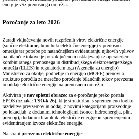
energije v/iz prenosnega omrežja.
Poročanje za leto 2026
Zaradi vključevanja novih razpršenih virov električne energije
(sončne elektrarne, hranilniki električne energije) v prenosno
omrežje ter potrebe po natančnejšem evidentiranju njihovih vplivov
na bilančne tokove je po zaključenem usklajevanju z operaterjem
kombiniranega prenosnega in distribucijskega elektroenergetskega
omrežja (ELES) in regulatorjem trga (Agencija za energijo)
Ministrstvo za okolje, podnebje in energijo (MOPE) prenovilo
strukturo poročila za mesečno poročanje bilančnih tokov prevzema
in oddaje električne energije na prenosnem omrežju.
Aktiviran je
nov spletni obrazec
za e-poročanje preko portala
EPOS (oznaka:
TSO-k 26)
, ki je strukturiran s spremenjeno logiko
razdelitve prevzemov in oddaj, z novimi kategorijami proizvodnje
po lokacijah, z dodanimi tehnologijami (sonce, hidroenergija, plin,
premog), dodanimi hranilniki električne energije in spremenjenim
evidentiranjem izvoza električne energije.
Na strani
prevzema električne energije
: