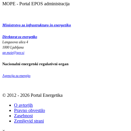
MOPE - Portal EPOS administracija
Ministrstvo za infrastrukturo in energetiko
Direktorat za energetiko
Langusova ulica 4
1000 Ljubljana
gp.mzie
@
gov
.
si
Nacionalni energetski regulativni organ
Agencija za energijo
© 2012 - 2026 Portal Energetika
O avtorjih
Pravno obvestilo
Zasebnost
Zemljevid strani
×