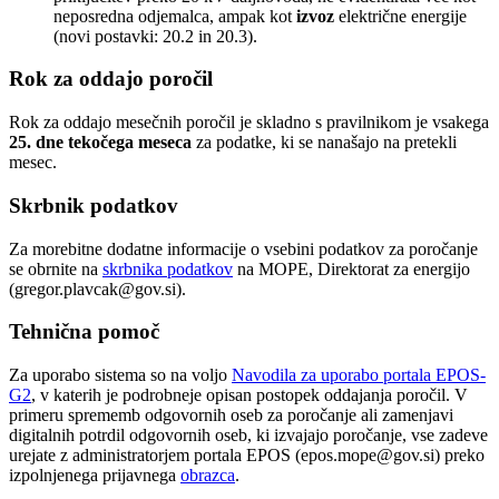
neposredna odjemalca, ampak kot
izvoz
električne energije
(novi postavki: 20.2 in 20.3).
Rok za oddajo poročil
Rok za oddajo mesečnih poročil je skladno s pravilnikom je vsakega
25. dne tekočega meseca
za podatke, ki se nanašajo na pretekli
mesec.
Skrbnik podatkov
Za morebitne dodatne informacije o vsebini podatkov za poročanje
se obrnite na
skrbnika podatkov
na MOPE, Direktorat za energijo
(gregor.plavcak@gov.si).
Tehnična pomoč
Za uporabo sistema so na voljo
Navodila za uporabo portala EPOS-
G2
, v katerih je podrobneje opisan postopek oddajanja poročil. V
primeru sprememb odgovornih oseb za poročanje ali zamenjavi
digitalnih potrdil odgovornih oseb, ki izvajajo poročanje, vse zadeve
urejate z administratorjem portala EPOS (epos.mope@gov.si) preko
izpolnjenega prijavnega
obrazca
.