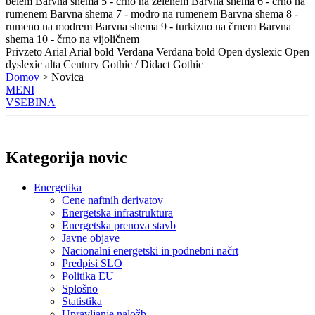
belem
Barvna shema 5 - črno na zelenem
Barvna shema 6 - črno na
rumenem
Barvna shema 7 - modro na rumenem
Barvna shema 8 -
rumeno na modrem
Barvna shema 9 - turkizno na črnem
Barvna
shema 10 - črno na vijoličnem
Privzeto
Arial
Arial bold
Verdana
Verdana bold
Open dyslexic
Open
dyslexic alta
Century Gothic / Didact Gothic
Domov
> Novica
MENI
VSEBINA
Kategorija novic
Energetika
Cene naftnih derivatov
Energetska infrastruktura
Energetska prenova stavb
Javne objave
Nacionalni energetski in podnebni načrt
Predpisi SLO
Politika EU
Splošno
Statistika
Upravljanje naložb