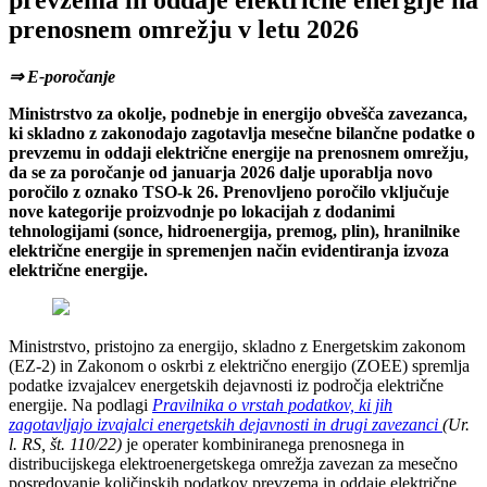
prevzema in oddaje električne energije na
prenosnem omrežju v letu 2026
⇒ E-poročanje
Ministrstvo za okolje, podnebje in energijo obvešča zavezanca,
ki skladno z zakonodajo zagotavlja mesečne bilančne podatke o
prevzemu in oddaji električne energije na prenosnem omrežju,
da se za poročanje od januarja 2026 dalje uporablja novo
poročilo z oznako TSO‑k 26. Prenovljeno poročilo vključuje
nove kategorije proizvodnje po lokacijah z dodanimi
tehnologijami (sonce, hidroenergija, premog, plin), hranilnike
električne energije in spremenjen način evidentiranja izvoza
električne energije.
Ministrstvo, pristojno za energijo, skladno z Energetskim zakonom
(EZ-2) in Zakonom o oskrbi z električno energijo (ZOEE) spremlja
podatke izvajalcev energetskih dejavnosti iz področja električne
energije. Na podlagi
Pravilnika o vrstah podatkov, ki jih
zagotavljajo izvajalci energetskih dejavnosti in drugi zavezanci
(Ur.
l. RS, št. 110/22)
je operater kombiniranega prenosnega in
distribucijskega elektroenergetskega omrežja zavezan za mesečno
posredovanje količinskih podatkov prevzema in oddaje električne