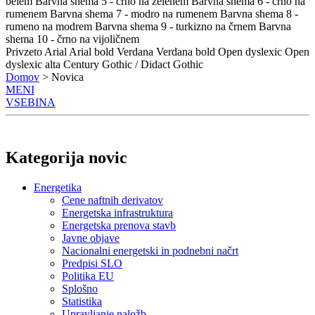
belem
Barvna shema 5 - črno na zelenem
Barvna shema 6 - črno na
rumenem
Barvna shema 7 - modro na rumenem
Barvna shema 8 -
rumeno na modrem
Barvna shema 9 - turkizno na črnem
Barvna
shema 10 - črno na vijoličnem
Privzeto
Arial
Arial bold
Verdana
Verdana bold
Open dyslexic
Open
dyslexic alta
Century Gothic / Didact Gothic
Domov
> Novica
MENI
VSEBINA
Kategorija novic
Energetika
Cene naftnih derivatov
Energetska infrastruktura
Energetska prenova stavb
Javne objave
Nacionalni energetski in podnebni načrt
Predpisi SLO
Politika EU
Splošno
Statistika
Upravljanje naložb