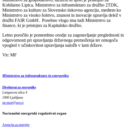
Kobilarno Lipica, Ministrstvo za infrastrukturo za družbo 2TDK,
Ministrstvo za kulturo za Slovensko tiskovno agencijo, medtem ko
Ministrstvo za visoko šolstvo, znanost in inovacije upravlja delež v
družbi FAIR GmbH. Posebno vlogo ima tudi Ministrstvo za
finance, ki je pristojno za Kapitalsko družbo.
Letno poročilo je pomembno orodje za zagotavljanje preglednosti in
odgovornosti pri upravljanju državnega premoženja ter omogoča
vpogled v učinkovitost upravljanja naložb v lasti države.
Vir: MF
Ministrstvo za infrastrukturo in energetiko
Direktorat za energetiko
Langusova ulica 4
1000 Ljubljana
gp.mzie
@
gov
.
si
Nacionalni energetski regulativni organ
Agencija za energijo