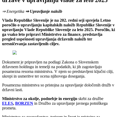
države v upravljanju vlade za leto 2025
⇒ Energetika
⇒ Upravljanje naložb
Vlada Republike Slovenije je na 202. redni seji sprejela Letno
poročilo o upravljanju kapitalskih naložb Republike Slovenije v
upravljanju Vlade Republike Slovenije za leto 2025. Poročilo, ki
ga vsako leto pripravi Ministrstvo za finance, predstavlja
pregled uspešnosti upravljanja državnih naložb ter
uresničevanja zastavljenih ciljev.
Dokument je pripravljen na podlagi Zakona o Slovenskem
državnem holdingu in temelji na podatkih, ki jih zagotavljajo
posamezna resorna ministrstva. V njem so predstavljeni ključni cilji,
ukrepi in usmeritve ter ocena njihovega doseganja.
Posamezna ministrstva so pristojna za upravljanje določenih družb v
državni lasti.
Ministrstvo za okolje, podnebje in energijo
skrbi za družbe
ELES
,
BORZEN
in Družbo za upravljanje javnega potniškega
prometa.
Ministrstvo za gospodarstvo, turizem in šport je pristojno za