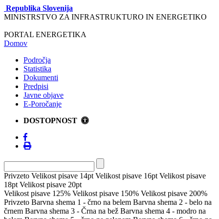
Republika Slovenija
MINISTRSTVO ZA INFRASTRUKTURO IN ENERGETIKO
PORTAL ENERGETIKA
Domov
Področja
Statistika
Dokumenti
Predpisi
Javne objave
E-Poročanje
DOSTOPNOST
Privzeto
Velikost pisave 14pt
Velikost pisave 16pt
Velikost pisave
18pt
Velikost pisave 20pt
Velikost pisave 125%
Velikost pisave 150%
Velikost pisave 200%
Privzeto
Barvna shema 1 - črno na belem
Barvna shema 2 - belo na
črnem
Barvna shema 3 - Črna na bež
Barvna shema 4 - modro na