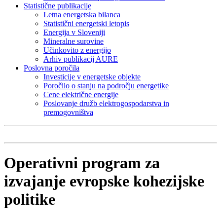
Statistične publikacije
Letna energetska bilanca
Statistični energetski letopis
Energija v Sloveniji
Mineralne surovine
Učinkovito z energijo
Arhiv publikacij AURE
Poslovna poročila
Investicije v energetske objekte
Poročilo o stanju na področju energetike
Cene električne energije
Poslovanje družb elektrogospodarstva in
premogovništva
Operativni program za
izvajanje evropske kohezijske
politike