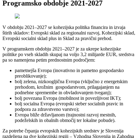
Programsko obdobje 2021-2027
V obdobju 2021–2027 se kohezijska politika financira in izvaja
štirih skladov: Evropski sklad za regionalni razvoj, Kohezijski sklad,
Evropski socialni sklad plus in Sklad za pravični prehod.
V programskem obdobju 2021–2027 je za ukrepe kohezijske
politike po vseh skladih skupaj na voljo 3,2 milijarde EUR, sredstva
pa so namenjena petim prednostnim področjem:
pametnejša Evropa (inovativno in pametno gospodarsko
preoblikovanje);
bolj zelena, nizkoogljična Evropa (vključno z energetskim
prehodom, krožnim gospodarstvom, prilagajanjem na
podnebne spremembe in obvladovanjem tveganj);
bolj povezana Evropa (mobilnost in povezljivost IKT);
bolj socialna Evropa (evropski steber socialnih pravic in
podpora za zdravstveno varstvo);
Evropa bliže državljanom (trajnostni razvoj mestnih,
podeželskih in obalnih območij ter lokalne pobude).
Za potrebe črpanja evropskih kohezijskih sredstev je Slovenija
razdeljena na dve kohezijski regiji – Vzhodna Slovenija in Zahodna