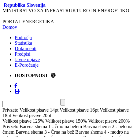
Republika Slovenija
MINISTRSTVO ZA INFRASTRUKTURO IN ENERGETIKO
PORTAL ENERGETIKA
Domov
Področja
Statistika
Dokumenti
Predpisi
Javne objave
E-Poročanje
DOSTOPNOST
Privzeto
Velikost pisave 14pt
Velikost pisave 16pt
Velikost pisave
18pt
Velikost pisave 20pt
Velikost pisave 125%
Velikost pisave 150%
Velikost pisave 200%
Privzeto
Barvna shema 1 - črno na belem
Barvna shema 2 - belo na
črnem
Barvna shema 3 - Črna na bež
Barvna shema 4 - modro na