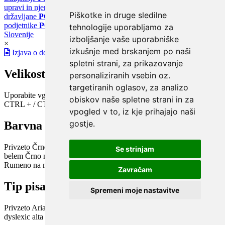
upravi in njenih storitvah
PORTAL eUPRAVA
Državni portal za
Piškotke in druge sledilne
državljane
PORTAL SPOT
Državni portal za podjetja in
podjetnike
PORTAL OPSI
Državni portal odprtih podatkov
tehnologije uporabljamo za
Slovenije
izboljšanje vaše uporabniške
×
izkušnje med brskanjem po naši
Izjava o dostopnosti
spletni strani, za prikazovanje
Velikost pisave
personaliziranih vsebin oz.
targetiranih oglasov, za analizo
Uporabite vgrajeno funkcijo brskalnika
obiskov naše spletne strani in za
CTRL + / CTRL -
vpogled v to, iz kje prihajajo naši
gostje.
Barvna shema
Privzeto
Črno na belem
Belo na črnem
Črno na bež
Modro na
Se strinjam
belem
Črno na zelenem
Črno na rumenem
Modro na rumenem
Rumeno na modrem
Turkizno na črnem
Črno na vijoličnem
Zavračam
Tip pisave
Spremeni moje nastavitve
Privzeto
Arial
Arial bold
Verdana
Verdana bold
Open dyslexic
Open
dyslexic alta
Century Gothic / Didact Gothic