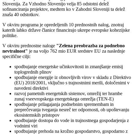
Slovenija. Za Vzhodno Slovenijo velja 85 odstotni delež
sofinanciranja projektov, medtem ko v Zahodni Sloveniji ta delež
znaša 40 odstotkov.
V okviru programa je opredeljenih 10 prednostnih nalog, znotraj
katerih lahko države članice financirajo ukrepe evropske kohezijske
politike.
V okviru prednostne naloge
"Zelena preobrazba za podnebno
nevtralnost"
je na voljo 762 mio EUR sredstev EU za naslednje
specifične cilji:
spodbujanje energetske učinkovitosti in zmanjšanje emisij
toplogrednih plinov
spodbujanje energije iz obnovljivih virov v skladu z Direktivo
(EU) 2018/2001, vključno s trajnostnimi merili, določenimi v
navedeni direktivi
razvoj pametnih energetskih sistemov, omrežij ter hrambe
zunaj vseevropskega energetskega omrežja (TEN-E)
spodbujanje prilagajanja podnebnim spremembam in
preprečevanja tveganja nesreč ter odpornosti, ob upoštevanju
ekosistemskih pristopov
spodbujanje dostopa do vode in trajnostnega gospodarjenja z
vodnimi viri
spodbujanje prehoda na krožno gospodarstvo, gospodarno z