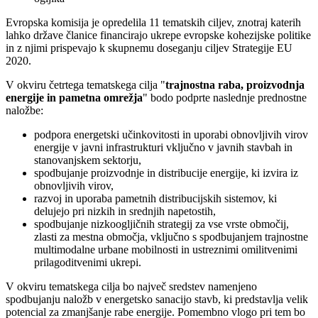
Evropska komisija je opredelila 11 tematskih ciljev, znotraj katerih
lahko države članice financirajo ukrepe evropske kohezijske politike
in z njimi prispevajo k skupnemu doseganju ciljev Strategije EU
2020.
V okviru četrtega tematskega cilja "
trajnostna raba, proizvodnja
energije in pametna omrežja
" bodo podprte naslednje prednostne
naložbe:
podpora energetski učinkovitosti in uporabi obnovljivih virov
energije v javni infrastrukturi vključno v javnih stavbah in
stanovanjskem sektorju,
spodbujanje proizvodnje in distribucije energije, ki izvira iz
obnovljivih virov,
razvoj in uporaba pametnih distribucijskih sistemov, ki
delujejo pri nizkih in srednjih napetostih,
spodbujanje nizkoogljičnih strategij za vse vrste območij,
zlasti za mestna območja, vključno s spodbujanjem trajnostne
multimodalne urbane mobilnosti in ustreznimi omilitvenimi
prilagoditvenimi ukrepi.
V okviru tematskega cilja bo največ sredstev namenjeno
spodbujanju naložb v energetsko sanacijo stavb, ki predstavlja velik
potencial za zmanjšanje rabe energije. Pomembno vlogo pri tem bo