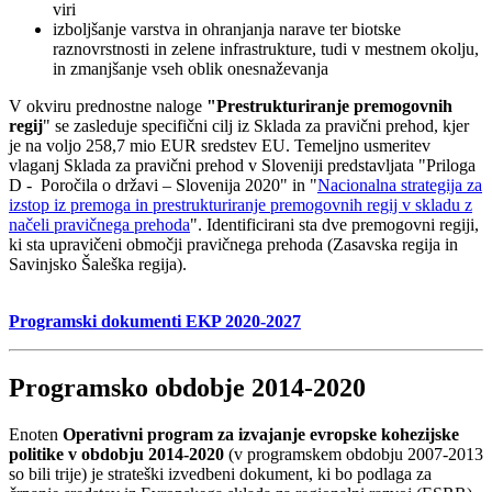
viri
izboljšanje varstva in ohranjanja narave ter biotske
raznovrstnosti in zelene infrastrukture, tudi v mestnem okolju,
in zmanjšanje vseh oblik onesnaževanja
V okviru prednostne naloge
"Prestrukturiranje premogovnih
regij
" se zasleduje specifični cilj iz Sklada za pravični prehod, kjer
je na voljo 258,7 mio EUR sredstev EU. Temeljno usmeritev
vlaganj Sklada za pravični prehod v Sloveniji predstavljata "Priloga
D - Poročila o državi – Slovenija 2020" in "
Nacionalna strategija za
izstop iz premoga in prestrukturiranje premogovnih regij v skladu z
načeli pravičnega prehoda
". Identificirani sta dve premogovni regiji,
ki sta upravičeni območji pravičnega prehoda (Zasavska regija in
Savinjsko Šaleška regija).
Programski dokumenti EKP 2020-2027
Programsko obdobje 2014-2020
Enoten
Operativni program za izvajanje evropske kohezijske
politike v obdobju 2014-2020
(v programskem obdobju 2007-2013
so bili trije) je strateški izvedbeni dokument, ki bo podlaga za