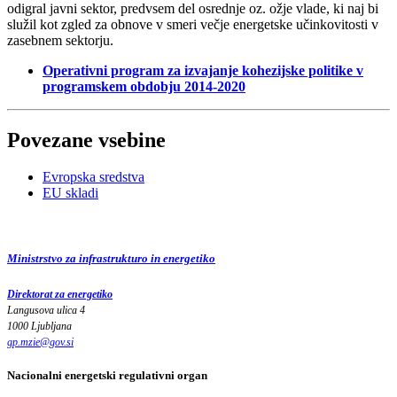
odigral javni sektor, predvsem del osrednje oz. ožje vlade, ki naj bi
služil kot zgled za obnove v smeri večje energetske učinkovitosti v
zasebnem sektorju.
Operativni program za izvajanje kohezijske politike v
programskem obdobju 2014-2020
Povezane vsebine
Evropska sredstva
EU skladi
Ministrstvo za infrastrukturo in energetiko
Direktorat za energetiko
Langusova ulica 4
1000 Ljubljana
gp.mzie
@
gov
.
si
Nacionalni energetski regulativni organ