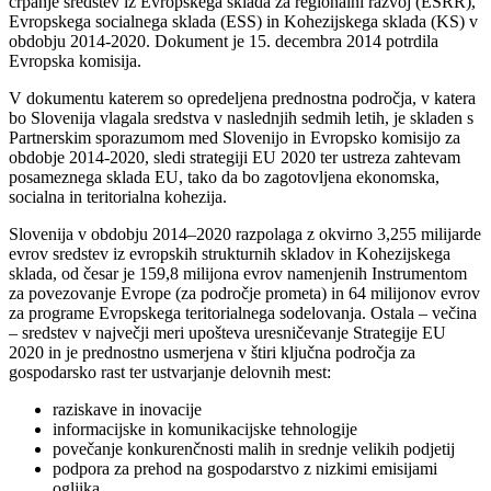
črpanje sredstev iz Evropskega sklada za regionalni razvoj (ESRR),
Evropskega socialnega sklada (ESS) in Kohezijskega sklada (KS) v
obdobju 2014-2020. Dokument je 15. decembra 2014 potrdila
Evropska komisija.
V dokumentu katerem so opredeljena prednostna področja, v katera
bo Slovenija vlagala sredstva v naslednjih sedmih letih, je skladen s
Partnerskim sporazumom med Slovenijo in Evropsko komisijo za
obdobje 2014-2020, sledi strategiji EU 2020 ter ustreza zahtevam
posameznega sklada EU, tako da bo zagotovljena ekonomska,
socialna in teritorialna kohezija.
Slovenija v obdobju 2014–2020 razpolaga z okvirno 3,255 milijarde
evrov sredstev iz evropskih strukturnih skladov in Kohezijskega
sklada, od česar je 159,8 milijona evrov namenjenih Instrumentom
za povezovanje Evrope (za področje prometa) in 64 milijonov evrov
za programe Evropskega teritorialnega sodelovanja. Ostala – večina
– sredstev v največji meri upošteva uresničevanje Strategije EU
2020 in je prednostno usmerjena v štiri ključna področja za
gospodarsko rast ter ustvarjanje delovnih mest:
raziskave in inovacije
informacijske in komunikacijske tehnologije
povečanje konkurenčnosti malih in srednje velikih podjetij
podpora za prehod na gospodarstvo z nizkimi emisijami
ogljika