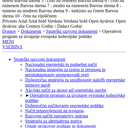
belem
Barvna shema 5 - črno na zelenem
Barvna shema 6 - črno na
rumenem
Barvna shema 7 - modro na rumenem
Barvna shema 8 -
rumeno na modrem
Barvna shema 9 - turkizno na črnem
Barvna
shema 10 - črno na vijoličnem
Privzeto
Arial
Arial bold
Verdana
Verdana bold
Open dyslexic
Open
dyslexic alta
Century Gothic / Didact Gothic
Domov
>
Dokumenti
>
Strateški razvojni dokumenti
> Operativni
program za izvajanje evropske kohezijske politike
MENI
VSEBINA
Strateški razvojni dokumenti
Nacionalni energetski in podnebni načrt
Nacionalna strategija za izstop iz premoga in
prestrukturiranje premogovnih regij
Dolgoročna strategija za spodbujanje naložb energetske
prenove stavb
Akcijski načrt za skoraj nič-energijske stavbe
►
Operativni program za izvajanje evropske kohezijske
politike
Dolgoročno načrtovanje energetske politike
Načrt pripravljenosti na tveganja
Razvojni načrti operaterjev sistema
Strategija za alternativna goriva
Ostale strokovne podlage in dokumenti