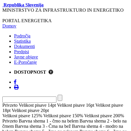
Republika Slovenija
MINISTRSTVO ZA INFRASTRUKTURO IN ENERGETIKO
PORTAL ENERGETIKA
Domov
Področja
Statistika
Dokumenti
Predpisi
Javne objave
E-Poročanje
DOSTOPNOST
Privzeto
Velikost pisave 14pt
Velikost pisave 16pt
Velikost pisave
18pt
Velikost pisave 20pt
Velikost pisave 125%
Velikost pisave 150%
Velikost pisave 200%
Privzeto
Barvna shema 1 - črno na belem
Barvna shema 2 - belo na
črnem
Barvna shema 3 - Črna na bež
Barvna shema 4 - modro na