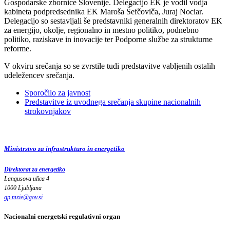
Gospodarske zbornice Slovenije. Delegacijo EK je vodil vodja
kabineta podpredsednika EK Maroša Šefčoviča, Juraj Nociar.
Delegacijo so sestavljali še predstavniki generalnih direktoratov EK
za energijo, okolje, regionalno in mestno politiko, podnebno
politiko, raziskave in inovacije ter Podporne službe za strukturne
reforme.
V okviru srečanja so se zvrstile tudi predstavitve vabljenih ostalih
udeležencev srečanja.
Sporočilo za javnost
Predstavitve iz uvodnega srečanja skupine nacionalnih
strokovnjakov
Ministrstvo za infrastrukturo in energetiko
Direktorat za energetiko
Langusova ulica 4
1000 Ljubljana
gp.mzie
@
gov
.
si
Nacionalni energetski regulativni organ