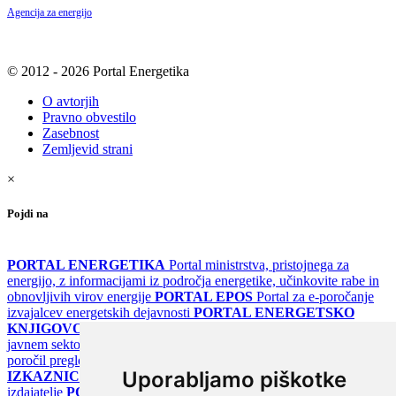
Agencija za energijo
© 2012 - 2026 Portal Energetika
O avtorjih
Pravno obvestilo
Zasebnost
Zemljevid strani
×
Pojdi na
PORTAL ENERGETIKA
Portal ministrstva, pristojnega za
energijo, z informacijami iz področja energetike, učinkovite rabe in
obnovljivih virov energije
PORTAL EPOS
Portal za e-poročanje
izvajalcev energetskih dejavnosti
PORTAL ENERGETSKO
KNJIGOVODSTVO
Portal za poročanje o upravljanju z energijo v
javnem sektorju
PORTAL KLIMATSKI SISTEMI
Register
poročil pregledov klimatskih sistemov
PORTAL ENERGETSKE
Uporabljamo piškotke
IZKAZNICE
Register energetskih izkaznic - za izdelovalce in
izdajatelje
PORTAL GOV.SI
Osrednje spletno mesto o državni