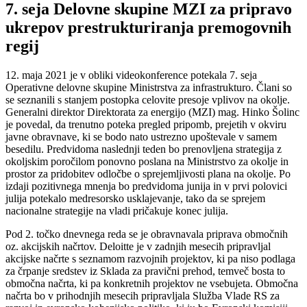
7. seja Delovne skupine MZI za pripravo
ukrepov prestrukturiranja premogovnih
regij
12. maja 2021 je v obliki videokonference potekala 7. seja
Operativne delovne skupine Ministrstva za infrastrukturo. Člani so
se seznanili s stanjem postopka celovite presoje vplivov na okolje.
Generalni direktor Direktorata za energijo (MZI) mag. Hinko Šolinc
je povedal, da trenutno poteka pregled pripomb, prejetih v okviru
javne obravnave, ki se bodo nato ustrezno upoštevale v samem
besedilu. Predvidoma naslednji teden bo prenovljena strategija z
okoljskim poročilom ponovno poslana na Ministrstvo za okolje in
prostor za pridobitev odločbe o sprejemljivosti plana na okolje. Po
izdaji pozitivnega mnenja bo predvidoma junija in v prvi polovici
julija potekalo medresorsko usklajevanje, tako da se sprejem
nacionalne strategije na vladi pričakuje konec julija.
Pod 2. točko dnevnega reda se je obravnavala priprava območnih
oz. akcijskih načrtov. Deloitte je v zadnjih mesecih pripravljal
akcijske načrte s seznamom razvojnih projektov, ki pa niso podlaga
za črpanje sredstev iz Sklada za pravični prehod, temveč bosta to
območna načrta, ki pa konkretnih projektov ne vsebujeta. Območna
načrta bo v prihodnjih mesecih pripravljala Služba Vlade RS za