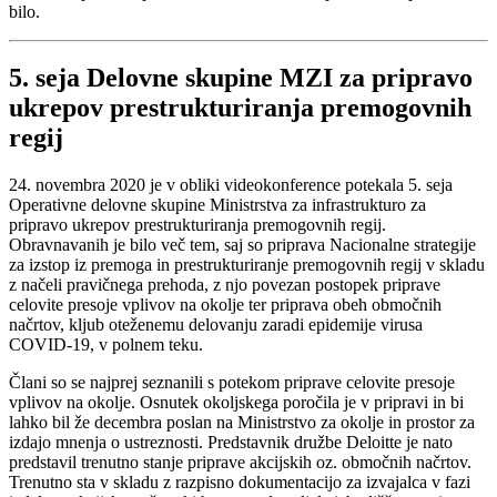
bilo.
5. seja Delovne skupine MZI za pripravo
ukrepov prestrukturiranja premogovnih
regij
24. novembra 2020 je v obliki videokonference potekala 5. seja
Operativne delovne skupine Ministrstva za infrastrukturo za
pripravo ukrepov prestrukturiranja premogovnih regij.
Obravnavanih je bilo več tem, saj so priprava Nacionalne strategije
za izstop iz premoga in prestrukturiranje premogovnih regij v skladu
z načeli pravičnega prehoda, z njo povezan postopek priprave
celovite presoje vplivov na okolje ter priprava obeh območnih
načrtov, kljub oteženemu delovanju zaradi epidemije virusa
COVID-19, v polnem teku.
Člani so se najprej seznanili s potekom priprave celovite presoje
vplivov na okolje. Osnutek okoljskega poročila je v pripravi in bi
lahko bil že decembra poslan na Ministrstvo za okolje in prostor za
izdajo mnenja o ustreznosti. Predstavnik družbe Deloitte je nato
predstavil trenutno stanje priprave akcijskih oz. območnih načrtov.
Trenutno sta v skladu z razpisno dokumentacijo za izvajalca v fazi