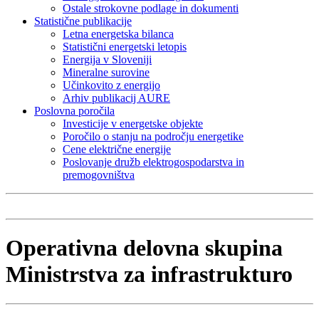
Ostale strokovne podlage in dokumenti
Statistične publikacije
Letna energetska bilanca
Statistični energetski letopis
Energija v Sloveniji
Mineralne surovine
Učinkovito z energijo
Arhiv publikacij AURE
Poslovna poročila
Investicije v energetske objekte
Poročilo o stanju na področju energetike
Cene električne energije
Poslovanje družb elektrogospodarstva in
premogovništva
Operativna delovna skupina
Ministrstva za infrastrukturo