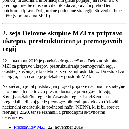
prehod) in zadnjimi informacijami glede pogajanj na ravni EU o
predlogu uredbe o ustanovitvi Sklada za pravični prehod ter
potekom priprave Dolgoročne podnebne strategije Slovenije do leta
2050 (v pripravi na MOP).
2. seja Delovne skupine MZI za pripravo
ukrepov prestrukturiranja premogovnih
regij
22. novembra 2019 je potekalo drugo srečanje Delovne skupine
MZI za pripravo ukrepov prestrukturiranja premogovnih regij.
Gostitelj srečanja je bilo Ministrstvo za infrastrukturo, Direktorat za
energijo, in srečanje je potekalo v prostorih MZI.
Na srečanju je bil predstavljen projekt priprave nacionalne strategije
in območnih načrtov za prestrukturiranje premogovnih regij,
Savinjsko-Šaleške regije in Zasavske regije. Udeleženci so
pregledali tudi, kaj glede premogovnih regij predvideva Celoviti
nacionalni energetski in podnebni načrt (NEPN), ki je bil sprejet
februarja 2020, ter se seznanili z prihodnjimi aktivnostmi
deležnikov.
Predstavitev MZI
, 22. november 2019