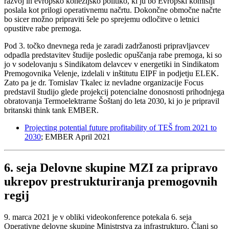
razvoj in evropsko kohezijsko politiko, ki ju bo Evropski komisiji
poslala kot prilogi operativnemu načrtu. Dokončne območne načrte
bo sicer možno pripraviti šele po sprejemu odločitve o letnici
opustitve rabe premoga.
Pod 3. točko dnevnega reda je zaradi zadržanosti pripravljavcev
odpadla predstavitev študije posledic opuščanja rabe premoga, ki so
jo v sodelovanju s Sindikatom delavcev v energetiki in Sindikatom
Premogovnika Velenje, izdelali v inštitutu EIPF in podjetju ELEK.
Zato pa je dr. Tomislav Tkalec iz nevladne organizacije Focus
predstavil študijo glede projekcij potencialne donosnosti prihodnjega
obratovanja Termoelektrarne Šoštanj do leta 2030, ki jo je pripravil
britanski think tank EMBER.
Projecting potential future profitability of TEŠ from 2021 to
2030
; EMBER April 2021
6. seja Delovne skupine MZI za pripravo
ukrepov prestrukturiranja premogovnih
regij
9. marca 2021 je v obliki videokonference potekala 6. seja
Operativne delovne skupine Ministrstva za infrastrukturo. Člani so