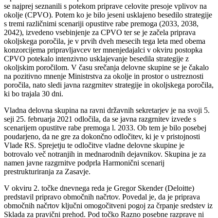
se najprej seznanili s potekom priprave celovite presoje vplivov na
okolje (CPVO). Potem ko je bilo jeseni usklajeno besedilo strategije
s tremi različnimi scenariji opustitve rabe premoga (2033, 2038,
2042), izvedeno vsebinjenje za CPVO ter se je začela priprava
okoljskega poročila, je v prvih dveh mesecih tega leta med obema
konzorcijema pripravljavcev ter mnenjedajalci v okviru postopka
CPVO potekalo intenzivno usklajevanje besedila strategije z
okoljskim poročilom. V času srečanja delovne skupine se je čakalo
na pozitivno mnenje Ministrstva za okolje in prostor o ustreznosti
poročila, nato sledi javna razgrnitev strategije in okoljskega poročila,
ki bo trajala 30 dni.
Vladna delovna skupina na ravni državnih sekretarjev je na svoji 5.
seji 25. februarja 2021 odločila, da se javna razgrnitev izvede s
scenarijem opustitve rabe premoga l. 2033. Ob tem je bilo posebej
poudarjeno, da ne gre za dokončno odločitev, ki je v pristojnosti
Vlade RS. Sprejetju te odločitve vladne delovne skupine je
botrovalo več notranjih in mednarodnih dejavnikov. Skupina je za
namen javne razgrnitve podprla Harmonični scenarij
prestrukturiranja za Zasavje.
V okviru 2. točke dnevnega reda je Gregor Skender (Deloitte)
predstavil pripravo območnih načrtov. Povedal je, da je priprava
območnih načrtov ključni omogočitveni pogoj za črpanje sredstev iz
Sklada za pravični prehod. Pod točko Razno posebne razprave ni