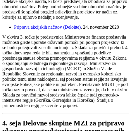
izdelave akcijska načrta, ki bosta predstavljala izhodišča za pripravo
območnih načrtov. Poleg podrobnejše vsebine območnih načrtov je
predstavil še splošni pregled prijavljenih projektov ter način oz.
kriterije za njihovo nadaljnje ocenjevanje.
Priprava akcijskih načrtov (Deloitte)
, 24. november 2020
V okviru 3. točke je predstavnica Ministrstva za finance predstavila
možnosti glede uporabe državnih pomoči pri podpori projektov, ki
se bodo potegovali za sofinanciranje iz Sklada za pravični prehod. 4.
točka dnevnega reda je bila namenjena vprašanju podelitve
posebnega statusa obema premogovnima regijama v okviru Zakona
o spodbujanju skladnega regionalnega razvoja. Ministrstvo za
gospodarski razvoj in tehnologijo (MGRT) in Služba Vlade
Republike Slovenije za regionalni razvoj in evropsko kohezijsko
politiko temu nista naklonjena, saj poseben status regije za izvajanje
evropske kohezijske politike ni potreben. Predstavnik MGRT je pod
točko razno povedal, da se na ministrstvu zavzemajo, da bi v okviru
Sklada za pravični razvoj sredstva lahko črpale tudi energetsko-
intenzivne regije (Goriška, Gorenjska in Koroška). Študija o
primernosti teh regij je sicer še v pripravi.
4. seja Delovne skupine MZI za pripravo