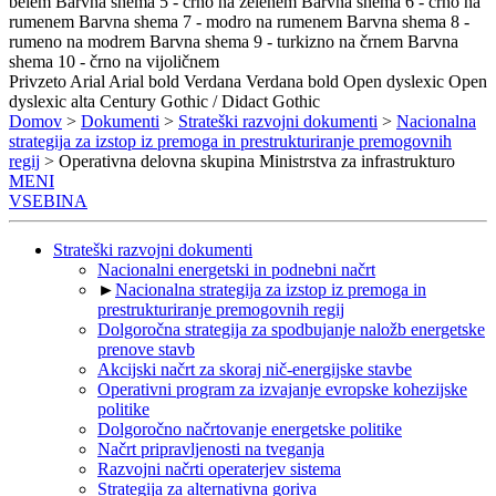
belem
Barvna shema 5 - črno na zelenem
Barvna shema 6 - črno na
rumenem
Barvna shema 7 - modro na rumenem
Barvna shema 8 -
rumeno na modrem
Barvna shema 9 - turkizno na črnem
Barvna
shema 10 - črno na vijoličnem
Privzeto
Arial
Arial bold
Verdana
Verdana bold
Open dyslexic
Open
dyslexic alta
Century Gothic / Didact Gothic
Domov
>
Dokumenti
>
Strateški razvojni dokumenti
>
Nacionalna
strategija za izstop iz premoga in prestrukturiranje premogovnih
regij
> Operativna delovna skupina Ministrstva za infrastrukturo
MENI
VSEBINA
Strateški razvojni dokumenti
Nacionalni energetski in podnebni načrt
►
Nacionalna strategija za izstop iz premoga in
prestrukturiranje premogovnih regij
Dolgoročna strategija za spodbujanje naložb energetske
prenove stavb
Akcijski načrt za skoraj nič-energijske stavbe
Operativni program za izvajanje evropske kohezijske
politike
Dolgoročno načrtovanje energetske politike
Načrt pripravljenosti na tveganja
Razvojni načrti operaterjev sistema
Strategija za alternativna goriva