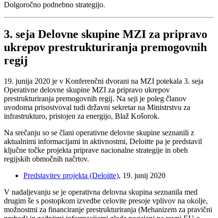
Dolgoročno podnebno strategijo.
3. seja Delovne skupine MZI za pripravo
ukrepov prestrukturiranja premogovnih
regij
19. junija 2020 je v Konferenčni dvorani na MZI potekala 3. seja
Operativne delovne skupine MZI za pripravo ukrepov
prestrukturiranja premogovnih regij. Na seji je poleg članov
uvodoma prisostvoval tudi državni sekretar na Ministrstvu za
infrastrukturo, pristojen za energijo, Blaž Košorok.
Na srečanju so se člani operativne delovne skupine seznanili z
aktualnimi informacijami in aktivnostmi, Deloitte pa je predstavil
ključne točke projekta priprave nacionalne strategije in obeh
regijskih območnih načrtov.
Predstavitev projekta (Deloitte)
, 19. junij 2020
V nadaljevanju se je operativna delovna skupina seznanila med
drugim še s postopkom izvedbe celovite presoje vplivov na okolje,
možnostmi za financiranje prestrukturiranja (Mehanizem za pravični