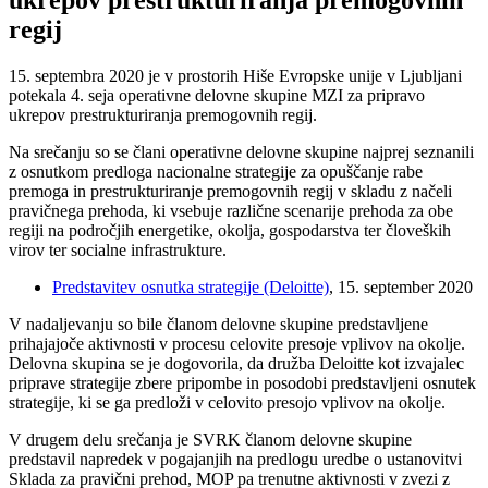
ukrepov prestrukturiranja premogovnih
regij
15. septembra 2020 je v prostorih Hiše Evropske unije v Ljubljani
potekala 4. seja operativne delovne skupine MZI za pripravo
ukrepov prestrukturiranja premogovnih regij.
Na srečanju so se člani operativne delovne skupine najprej seznanili
z osnutkom predloga nacionalne strategije za opuščanje rabe
premoga in prestrukturiranje premogovnih regij v skladu z načeli
pravičnega prehoda, ki vsebuje različne scenarije prehoda za obe
regiji na področjih energetike, okolja, gospodarstva ter človeških
virov ter socialne infrastrukture.
Predstavitev osnutka strategije (Deloitte)
, 15. september 2020
V nadaljevanju so bile članom delovne skupine predstavljene
prihajajoče aktivnosti v procesu celovite presoje vplivov na okolje.
Delovna skupina se je dogovorila, da družba Deloitte kot izvajalec
priprave strategije zbere pripombe in posodobi predstavljeni osnutek
strategije, ki se ga predloži v celovito presojo vplivov na okolje.
V drugem delu srečanja je SVRK članom delovne skupine
predstavil napredek v pogajanjih na predlogu uredbe o ustanovitvi
Sklada za pravični prehod, MOP pa trenutne aktivnosti v zvezi z