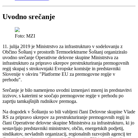
Uvodno srečanje
Foto: MZI
11. julija 2019 je Ministrstvo za infrastrukturo v sodelovanju z
Občino Šoštanj v prostorih Termoelektrarne Šoštanj organiziralo
uvodno srečanje Operativne delovne skupine Ministrstva za
infrastrukturo za pripravo ukrepov prestrukturiranja premogovnih
regij skupaj s strokovnjaki Evropske komisije in predstavniki
Slovenije v okviru "Platforme EU za premogovne regije v
prehodu".
Srečanje je bilo namenjeno uvodni izmenjavi mnenj in predstavitvi
izzivov, s katerimi se soočajo premogovne regije v prehodu po
zaprtju tamkajšnjih rudnikov premoga.
Na dogodek v Šoštanju so bili vabljeni člani Delovne skupine Vlade
RS za pripravo ukrepov za prestrukturiranje premogovnih regij in
člani Operativne delovne skupine Ministrstva za infrastrukturo, ki jo
sestavljajo predstavniki ministrstev, občin, energetskih podjetij,
sindikatov, nevladnih organizacij, regionalnih razvojnih agencij ter