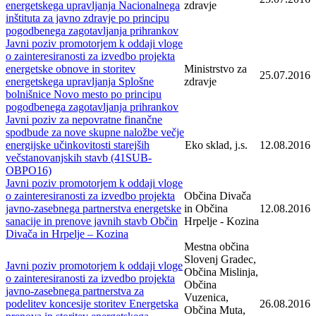
energetskega upravljanja Nacionalnega
zdravje
inštituta za javno zdravje po principu
pogodbenega zagotavljanja prihrankov
Javni poziv promotorjem k oddaji vloge
o zainteresiranosti za izvedbo projekta
energetske obnove in storitev
Ministrstvo za
25.07.2016
energetskega upravljanja Splošne
zdravje
bolnišnice Novo mesto po principu
pogodbenega zagotavljanja prihrankov
Javni poziv za nepovratne finančne
spodbude za nove skupne naložbe večje
energijske učinkovitosti starejših
Eko sklad, j.s.
12.08.2016
večstanovanjskih stavb (41SUB-
OBPO16)
Javni poziv promotorjem k oddaji vloge
o zainteresiranosti za izvedbo projekta
Občina Divača
javno-zasebnega partnerstva energetske
in Občina
12.08.2016
sanacije in prenove javnih stavb Občin
Hrpelje - Kozina
Divača in Hrpelje – Kozina
Mestna občina
Slovenj Gradec,
Javni poziv promotorjem k oddaji vloge
Občina Mislinja,
o zainteresiranosti za izvedbo projekta
Občina
javno-zasebnega partnerstva za
Vuzenica,
podelitev koncesije storitev Energetska
26.08.2016
Občina Muta,