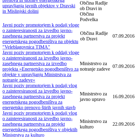
prenova in storitev energetskega
Občina Radlje
upravljanja javnih objektov v Dravski
ob Dravi in
in Mislinjski dolini
Občina
Podvelka
Javni poziv promotorjem k podaji vloge
o zainteresiranosti za izvedbo javno-
Občina Radlje
zasebnega partnerstva za projekt
07.09.2016
ob Dravi
energetskega pogodbeništva na objektu
"Veleblagovnica TIMA"
Javni poziv promotorjem k oddaji vloge
o zainteresiranosti za izvedbo javno-
zasebnega partnerstva za izvedbo
Ministrstvo za
07.09.2016
projekta »Energetsko pogodbeništvo za
notranje zadeve
objekte v upravljanju Ministrstva za
notranje zadeve«
Javni poziv promotorjem k podaji vlog
o zainteresiranosti za izvedbo javno-
Ministrstvo za
zasebnega partnerstva za projekt
16.09.2016
javno upravo
energetskega pogodbeništva za
energetsko prenovo štirih javnih stavb
Javni poziv promotorjem k podaji vlog
o zainteresiranosti za izvedbo javno-
Ministrstvo za
zasebnega partnerstva za projekt
22.09.2016
kulturo
energetskega pogodbeništva v objektih
Ministrstva za kulturo