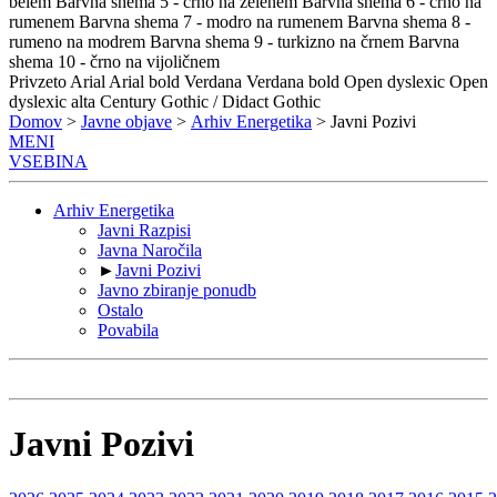
belem
Barvna shema 5 - črno na zelenem
Barvna shema 6 - črno na
rumenem
Barvna shema 7 - modro na rumenem
Barvna shema 8 -
rumeno na modrem
Barvna shema 9 - turkizno na črnem
Barvna
shema 10 - črno na vijoličnem
Privzeto
Arial
Arial bold
Verdana
Verdana bold
Open dyslexic
Open
dyslexic alta
Century Gothic / Didact Gothic
Domov
>
Javne objave
>
Arhiv Energetika
> Javni Pozivi
MENI
VSEBINA
Arhiv Energetika
Javni Razpisi
Javna Naročila
►
Javni Pozivi
Javno zbiranje ponudb
Ostalo
Povabila
Javni Pozivi