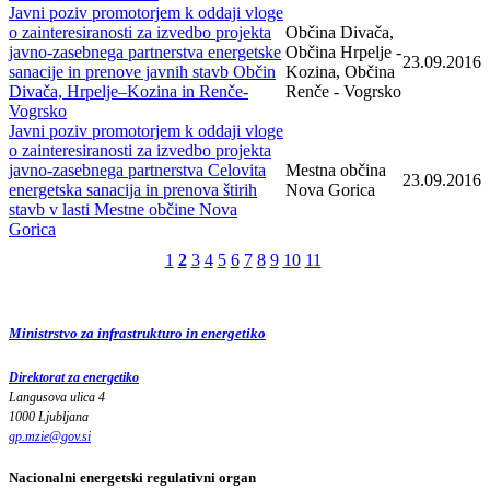
Javni poziv promotorjem k oddaji vloge
o zainteresiranosti za izvedbo projekta
Občina Divača,
javno-zasebnega partnerstva energetske
Občina Hrpelje -
23.09.2016
sanacije in prenove javnih stavb Občin
Kozina, Občina
Divača, Hrpelje–Kozina in Renče-
Renče - Vogrsko
Vogrsko
Javni poziv promotorjem k oddaji vloge
o zainteresiranosti za izvedbo projekta
javno-zasebnega partnerstva Celovita
Mestna občina
23.09.2016
energetska sanacija in prenova štirih
Nova Gorica
stavb v lasti Mestne občine Nova
Gorica
1
2
3
4
5
6
7
8
9
10
11
Ministrstvo za infrastrukturo in energetiko
Direktorat za energetiko
Langusova ulica 4
1000 Ljubljana
gp.mzie
@
gov
.
si
Nacionalni energetski regulativni organ