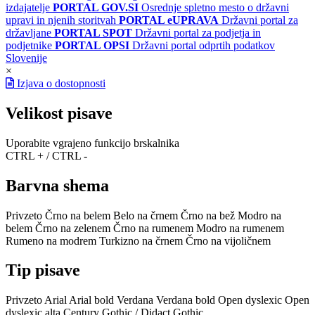
izdajatelje
PORTAL GOV.SI
Osrednje spletno mesto o državni
upravi in njenih storitvah
PORTAL eUPRAVA
Državni portal za
državljane
PORTAL SPOT
Državni portal za podjetja in
podjetnike
PORTAL OPSI
Državni portal odprtih podatkov
Slovenije
×
Izjava o dostopnosti
Velikost pisave
Uporabite vgrajeno funkcijo brskalnika
CTRL + / CTRL -
Barvna shema
Privzeto
Črno na belem
Belo na črnem
Črno na bež
Modro na
belem
Črno na zelenem
Črno na rumenem
Modro na rumenem
Rumeno na modrem
Turkizno na črnem
Črno na vijoličnem
Tip pisave
Privzeto
Arial
Arial bold
Verdana
Verdana bold
Open dyslexic
Open
dyslexic alta
Century Gothic / Didact Gothic