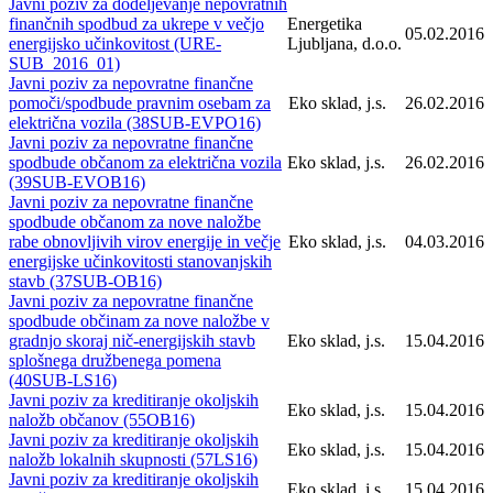
Javni poziv za dodeljevanje nepovratnih
finančnih spodbud za ukrepe v večjo
Energetika
05.02.2016
energijsko učinkovitost (URE-
Ljubljana, d.o.o.
SUB_2016_01)
Javni poziv za nepovratne finančne
pomoči/spodbude pravnim osebam za
Eko sklad, j.s.
26.02.2016
električna vozila (38SUB-EVPO16)
Javni poziv za nepovratne finančne
spodbude občanom za električna vozila
Eko sklad, j.s.
26.02.2016
(39SUB-EVOB16)
Javni poziv za nepovratne finančne
spodbude občanom za nove naložbe
rabe obnovljivih virov energije in večje
Eko sklad, j.s.
04.03.2016
energijske učinkovitosti stanovanjskih
stavb (37SUB-OB16)
Javni poziv za nepovratne finančne
spodbude občinam za nove naložbe v
gradnjo skoraj nič-energijskih stavb
Eko sklad, j.s.
15.04.2016
splošnega družbenega pomena
(40SUB-LS16)
Javni poziv za kreditiranje okoljskih
Eko sklad, j.s.
15.04.2016
naložb občanov (55OB16)
Javni poziv za kreditiranje okoljskih
Eko sklad, j.s.
15.04.2016
naložb lokalnih skupnosti (57LS16)
Javni poziv za kreditiranje okoljskih
Eko sklad, j.s.
15.04.2016