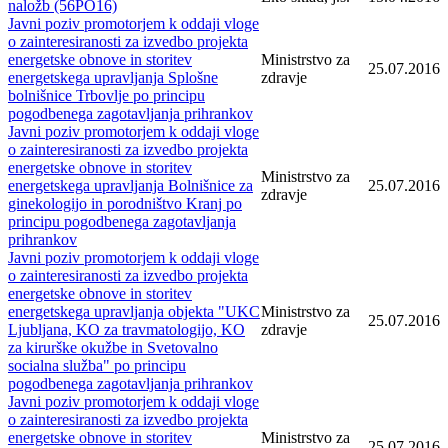
naložb (56PO16)
Javni poziv promotorjem k oddaji vloge
o zainteresiranosti za izvedbo projekta
energetske obnove in storitev
Ministrstvo za
25.07.2016
energetskega upravljanja Splošne
zdravje
bolnišnice Trbovlje po principu
pogodbenega zagotavljanja prihrankov
Javni poziv promotorjem k oddaji vloge
o zainteresiranosti za izvedbo projekta
energetske obnove in storitev
Ministrstvo za
energetskega upravljanja Bolnišnice za
25.07.2016
zdravje
ginekologijo in porodništvo Kranj po
principu pogodbenega zagotavljanja
prihrankov
Javni poziv promotorjem k oddaji vloge
o zainteresiranosti za izvedbo projekta
energetske obnove in storitev
energetskega upravljanja objekta "UKC
Ministrstvo za
25.07.2016
Ljubljana, KO za travmatologijo, KO
zdravje
za kirurške okužbe in Svetovalno
socialna služba" po principu
pogodbenega zagotavljanja prihrankov
Javni poziv promotorjem k oddaji vloge
o zainteresiranosti za izvedbo projekta
energetske obnove in storitev
Ministrstvo za
25.07.2016