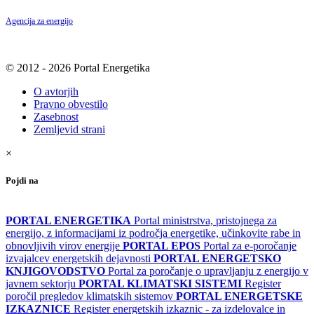
Agencija za energijo
© 2012 - 2026 Portal Energetika
O avtorjih
Pravno obvestilo
Zasebnost
Zemljevid strani
×
Pojdi na
PORTAL ENERGETIKA
Portal ministrstva, pristojnega za
energijo, z informacijami iz področja energetike, učinkovite rabe in
obnovljivih virov energije
PORTAL EPOS
Portal za e-poročanje
izvajalcev energetskih dejavnosti
PORTAL ENERGETSKO
KNJIGOVODSTVO
Portal za poročanje o upravljanju z energijo v
javnem sektorju
PORTAL KLIMATSKI SISTEMI
Register
poročil pregledov klimatskih sistemov
PORTAL ENERGETSKE
IZKAZNICE
Register energetskih izkaznic - za izdelovalce in