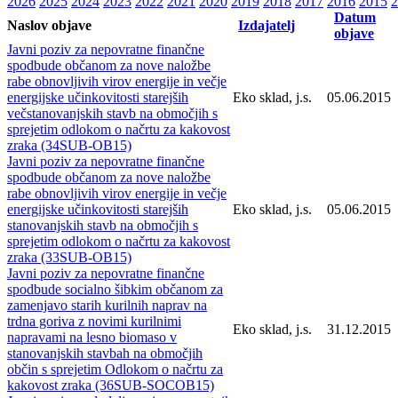
2026
2025
2024
2023
2022
2021
2020
2019
2018
2017
2016
2015
2
Datum
Naslov objave
Izdajatelj
objave
Javni poziv za nepovratne finančne
spodbude občanom za nove naložbe
rabe obnovljivih virov energije in večje
energijske učinkovitosti starejših
Eko sklad, j.s.
05.06.2015
večstanovanjskih stavb na območjih s
sprejetim odlokom o načrtu za kakovost
zraka (34SUB-OB15)
Javni poziv za nepovratne finančne
spodbude občanom za nove naložbe
rabe obnovljivih virov energije in večje
energijske učinkovitosti starejših
Eko sklad, j.s.
05.06.2015
stanovanjskih stavb na območjih s
sprejetim odlokom o načrtu za kakovost
zraka (33SUB-OB15)
Javni poziv za nepovratne finančne
spodbude socialno šibkim občanom za
zamenjavo starih kurilnih naprav na
trdna goriva z novimi kurilnimi
Eko sklad, j.s.
31.12.2015
napravami na lesno biomaso v
stanovanjskih stavbah na območjih
občin s sprejetim Odlokom o načrtu za
kakovost zraka (36SUB-SOCOB15)