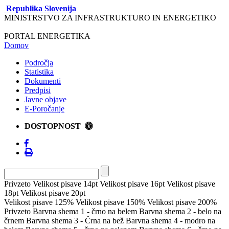
Republika Slovenija
MINISTRSTVO ZA INFRASTRUKTURO IN ENERGETIKO
PORTAL ENERGETIKA
Domov
Področja
Statistika
Dokumenti
Predpisi
Javne objave
E-Poročanje
DOSTOPNOST
Privzeto
Velikost pisave 14pt
Velikost pisave 16pt
Velikost pisave
18pt
Velikost pisave 20pt
Velikost pisave 125%
Velikost pisave 150%
Velikost pisave 200%
Privzeto
Barvna shema 1 - črno na belem
Barvna shema 2 - belo na
črnem
Barvna shema 3 - Črna na bež
Barvna shema 4 - modro na