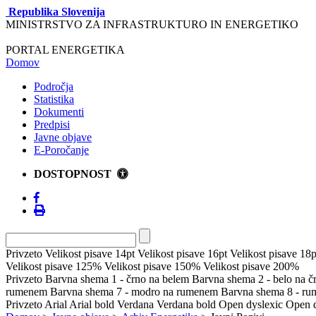
Republika Slovenija
MINISTRSTVO ZA INFRASTRUKTURO IN ENERGETIKO
PORTAL ENERGETIKA
Domov
Področja
Statistika
Dokumenti
Predpisi
Javne objave
E-Poročanje
DOSTOPNOST
Privzeto
Velikost pisave 14pt
Velikost pisave 16pt
Velikost pisave 18p
Velikost pisave 125%
Velikost pisave 150%
Velikost pisave 200%
Privzeto
Barvna shema 1 - črno na belem
Barvna shema 2 - belo na 
rumenem
Barvna shema 7 - modro na rumenem
Barvna shema 8 - r
Privzeto
Arial
Arial bold
Verdana
Verdana bold
Open dyslexic
Open d