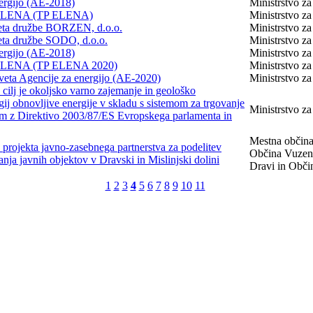
nergijo (AE-2018)
Ministrstvo za
oči ELENA (TP ELENA)
Ministrstvo za
sveta družbe BORZEN, d.o.o.
Ministrstvo za
veta družbe SODO, d.o.o.
Ministrstvo za
nergijo (AE-2018)
Ministrstvo za
oči ELENA (TP ELENA 2020)
Ministrstvo za
sveta Agencije za energijo (AE-2020)
Ministrstvo za
 cilj je okoljsko varno zajemanje in geološko
ij obnovljive energije v skladu s sistemom za trgovanje
Ministrstvo z
nim z Direktivo 2003/87/ES Evropskega parlamenta in
Mestna občina
 projekta javno-zasebnega partnerstva za podelitev
Občina Vuzeni
anja javnih objektov v Dravski in Mislinjski dolini
Dravi in Obči
1
2
3
4
5
6
7
8
9
10
11