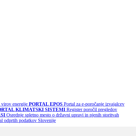
 virov energije
PORTAL EPOS
Portal za e-poročanje izvajalcev
ORTAL KLIMATSKI SISTEMI
Register poročil pregledov
SI
Osrednje spletno mesto o državni upravi in njenih storitvah
al odprtih podatkov Slovenije