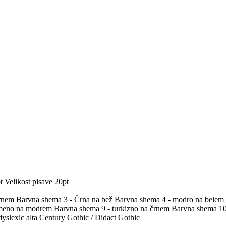
t
Velikost pisave 20pt
črnem
Barvna shema 3 - Črna na bež
Barvna shema 4 - modro na belem
umeno na modrem
Barvna shema 9 - turkizno na črnem
Barvna shema 10 
yslexic alta
Century Gothic / Didact Gothic