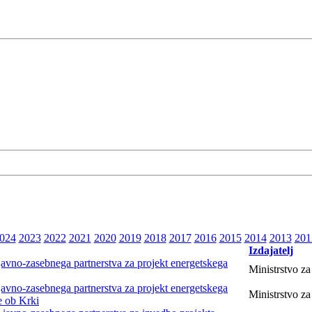
024
2023
2022
2021
2020
2019
2018
2017
2016
2015
2014
2013
201
Izdajatelj
 javno-zasebnega partnerstva za projekt energetskega
Ministrstvo z
 javno-zasebnega partnerstva za projekt energetskega
Ministrstvo z
e ob Krki