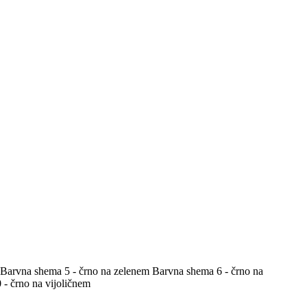
Barvna shema 5 - črno na zelenem
Barvna shema 6 - črno na
- črno na vijoličnem