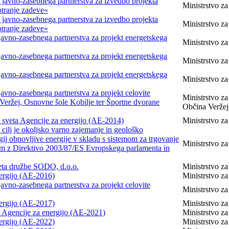
o javno-zasebnega partnerstva za izvedbo projekta
Ministrstvo za
otranje zadeve«
o javno-zasebnega partnerstva za izvedbo projekta
Ministrstvo za
otranje zadeve«
 javno-zasebnega partnerstva za projekt energetskega
Ministrstvo za
 javno-zasebnega partnerstva za projekt energetskega
Ministrstvo z
 javno-zasebnega partnerstva za projekt energetskega
Ministrstvo z
javno-zasebnega partnerstva za projekt celovite
Ministrstvo za
eržej, Osnovne šole Kobilje ter Športne dvorane
Občina Veržej
 sveta Agencije za energijo (AE-2014)
Ministrstvo za 
 cilj je okoljsko varno zajemanje in geološko
ij obnovljive energije v skladu s sistemom za trgovanje
Ministrstvo za 
nim z Direktivo 2003/87/ES Evropskega parlamenta in
veta družbe SODO, d.o.o.
Ministrstvo za
nergijo (AE-2016)
Ministrstvo za
javno-zasebnega partnerstva za projekt celovite
Ministrstvo za
nergijo (AE-2017)
Ministrstvo za
a Agencije za energijo (AE-2021)
Ministrstvo za
nergijo (AE-2022)
Ministrstvo za