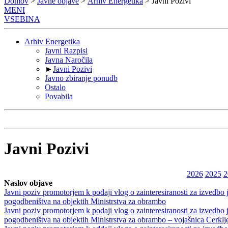
Domov
>
Javne objave
>
Arhiv Energetika
> Javni Pozivi
MENI
VSEBINA
Arhiv Energetika
Javni Razpisi
Javna Naročila
►
Javni Pozivi
Javno zbiranje ponudb
Ostalo
Povabila
Javni Pozivi
2026
2025
2
Naslov objave
Javni poziv promotorjem k podaji vlog o zainteresiranosti za izvedbo
pogodbeništva na objektih Ministrstva za obrambo
Javni poziv promotorjem k podaji vlog o zainteresiranosti za izvedbo
pogodbeništva na objektih Ministrstva za obrambo – vojašnica Cerklj