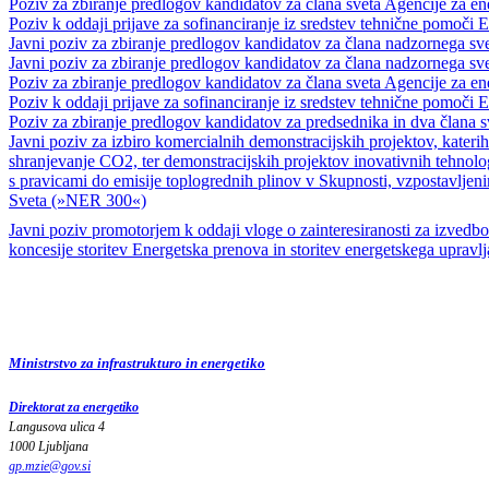
Poziv za zbiranje predlogov kandidatov za člana sveta Agencije za e
Poziv k oddaji prijave za sofinanciranje iz sredstev tehnične pom
Javni poziv za zbiranje predlogov kandidatov za člana nadzornega 
Javni poziv za zbiranje predlogov kandidatov za člana nadzornega s
Poziv za zbiranje predlogov kandidatov za člana sveta Agencije za e
Poziv k oddaji prijave za sofinanciranje iz sredstev tehnične pom
Poziv za zbiranje predlogov kandidatov za predsednika in dva člana 
Javni poziv za izbiro komercialnih demonstracijskih projektov, katerih
shranjevanje CO2, ter demonstracijskih projektov inovativnih tehnolog
s pravicami do emisije toplogrednih plinov v Skupnosti, vzpostavlje
Sveta (»NER 300«)
Javni poziv promotorjem k oddaji vloge o zainteresiranosti za izvedbo
koncesije storitev Energetska prenova in storitev energetskega upravlj
Ministrstvo za infrastrukturo in energetiko
Direktorat za energetiko
Langusova ulica 4
1000 Ljubljana
gp.mzie
@
gov
.
si