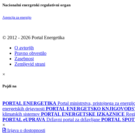
Nacionalni energetski regulativni organ
Agencija za energijo
© 2012 - 2026 Portal Energetika
O avtorjih
Pravno obvestilo
Zasebnost
Zemljevid strani
×
Pojdi na
PORTAL ENERGETIKA
Portal ministrstva, pristojnega za energi
energetskih dejavnosti
PORTAL ENERGETSKO KNJIGOVOD
klimatskih sistemov
PORTAL ENERGETSKE IZKAZNICE
Regi
PORTAL eUPRAVA
Državni portal za državljane
PORTAL SPOT
×
Izjava o dostopnosti