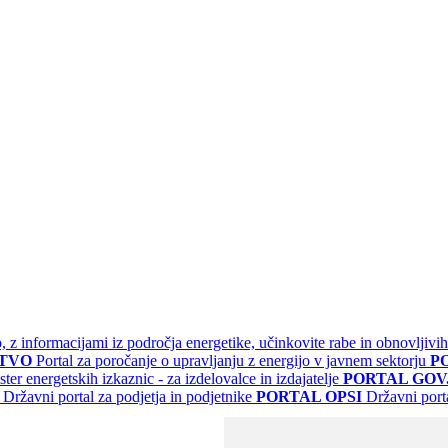
jo, z informacijami iz področja energetike, učinkovite rabe in obnovljivih
STVO
Portal za poročanje o upravljanju z energijo v javnem sektorju
P
ster energetskih izkaznic - za izdelovalce in izdajatelje
PORTAL GOV.
Državni portal za podjetja in podjetnike
PORTAL OPSI
Državni port