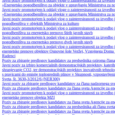
Javni poziv promotorjem k oddaji vloge o zainteresiranosti za izvedb
»Energetsko pogodbeništvo za objekte v upravljanju Ministrstva za n
Javni poziv promotorjem k oddaji vloge o zainteresiranosti za izvedb
»Energetsko pogodbeništvo za objekte v upravljanju Ministrstva za n
Javni poziv promotorjem k podaji vlog o zainteresiranosti za izvedbo
pogodbeništva v objektih Ministrstva za kulturo
Javni poziv promotorjem k podaji vlog o zainteresiranosti za izvedbo
pogodbeništva za energetsko prenovo štirih javnih stavb
Javni poziv promotorjem k podaji vlog o zainteresiranosti za izvedbo
pogodbeništva za energetsko prenovo dveh javnih stavb
Javni poziv promotorjem k podaji vlog o zainteresiranosti za izvedbo 
energetske prenove objektov Osnovne šole Veržej, Vzgojnega Doma V
Radenci
Poziv za zbiranje predlogov kandidatov za predsednika oziroma člana
Javni poziv za izbiro komercialnih demonstracijskih projektov, katerih
shranjevanje CO2, ter demonstracijskih projektov inovativnih tehnolog
s pravicami do emisije toplogrednih plinov v Skupnosti, vzpostavlje
Sveta, št. 3630-3/2012/6 (NER300)
Javni poziv za zbiranje predlogov kandidatov za člana nadzornega s
Poziv za zbiranje predlogov kandidatov za člana sveta Agencije za e
Javni poziv promotorjem k podaji vlog o zainteresiranosti za izvedbo 
energetske prenove objekta MZI
Poziv za zbiranje predlogov kandidatov za člana sveta Agencije za e
Poziv za zbiranje predlogov kandidatov za predsednika ali člana svet
Poziv za zbiranje predlogov kandidatov za člana sveta Agencije za e