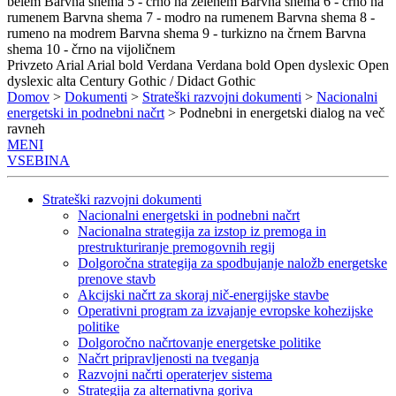
belem
Barvna shema 5 - črno na zelenem
Barvna shema 6 - črno na
rumenem
Barvna shema 7 - modro na rumenem
Barvna shema 8 -
rumeno na modrem
Barvna shema 9 - turkizno na črnem
Barvna
shema 10 - črno na vijoličnem
Privzeto
Arial
Arial bold
Verdana
Verdana bold
Open dyslexic
Open
dyslexic alta
Century Gothic / Didact Gothic
Domov
>
Dokumenti
>
Strateški razvojni dokumenti
>
Nacionalni
energetski in podnebni načrt
> Podnebni in energetski dialog na več
ravneh
MENI
VSEBINA
Strateški razvojni dokumenti
Nacionalni energetski in podnebni načrt
Nacionalna strategija za izstop iz premoga in
prestrukturiranje premogovnih regij
Dolgoročna strategija za spodbujanje naložb energetske
prenove stavb
Akcijski načrt za skoraj nič-energijske stavbe
Operativni program za izvajanje evropske kohezijske
politike
Dolgoročno načrtovanje energetske politike
Načrt pripravljenosti na tveganja
Razvojni načrti operaterjev sistema
Strategija za alternativna goriva