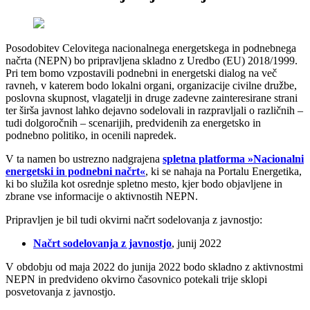
Posodobitev Celovitega nacionalnega energetskega in podnebnega
načrta (NEPN) bo pripravljena skladno z Uredbo (EU) 2018/1999.
Pri tem bomo vzpostavili podnebni in energetski dialog na več
ravneh, v katerem bodo lokalni organi, organizacije civilne družbe,
poslovna skupnost, vlagatelji in druge zadevne zainteresirane strani
ter širša javnost lahko dejavno sodelovali in razpravljali o različnih –
tudi dolgoročnih – scenarijih, predvidenih za energetsko in
podnebno politiko, in ocenili napredek.
V ta namen bo ustrezno nadgrajena
spletna platforma »Nacionalni
energetski in podnebni načrt«
, ki se nahaja na Portalu Energetika,
ki bo služila kot osrednje spletno mesto, kjer bodo objavljene in
zbrane vse informacije o aktivnostih NEPN.
Pripravljen je bil tudi okvirni načrt sodelovanja z javnostjo:
Načrt sodelovanja z javnostjo
, junij 2022
V obdobju od maja 2022 do junija 2022 bodo skladno z aktivnostmi
NEPN in predvideno okvirno časovnico potekali trije sklopi
posvetovanja z javnostjo.