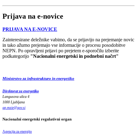
Prijava na e-novice
PRIJAVA NA E-NOVICE
Zainteresirane deležnike vabimo, da se prijavijo na prejemanje novic
in tako ažurno prejemajo vse informacije o procesu posodobitve
NEPN. Po opravljeni prijavi po prejetem e-sporočilu izberite
podkategorijo
"Nacionalni energetski in podnebni načrt"
Ministrstvo za infrastrukturo in energetiko
Direktorat za energetiko
Langusova ulica 4
1000 Ljubljana
gp.mzie
@
gov
.
si
Nacionalni energetski regulativni organ
Agencija za energijo