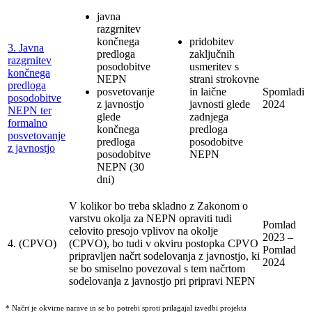
javna
razgrnitev
končnega
pridobitev
3. Javna
predloga
zaključnih
razgrnitev
posodobitve
usmeritev s
končnega
NEPN
strani strokovne
predloga
posvetovanje
in laične
Spomladi
posodobitve
z javnostjo
javnosti glede
2024
NEPN ter
glede
zadnjega
formalno
končnega
predloga
posvetovanje
predloga
posodobitve
z javnostjo
posodobitve
NEPN
NEPN (30
dni)
V kolikor bo treba skladno z Zakonom o
varstvu okolja za NEPN opraviti tudi
Pomlad
celovito presojo vplivov na okolje
2023 –
4. (CPVO)
(CPVO), bo tudi v okviru postopka CPVO
Pomlad
pripravljen načrt sodelovanja z javnostjo, ki
2024
se bo smiselno povezoval s tem načrtom
sodelovanja z javnostjo pri pripravi NEPN
* Načrt je okvirne narave in se bo potrebi sproti prilagajal izvedbi projekta