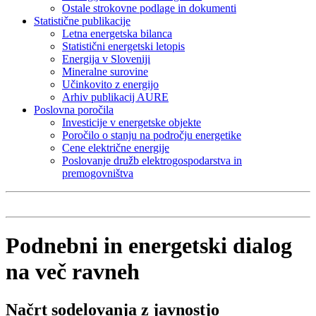
Ostale strokovne podlage in dokumenti
Statistične publikacije
Letna energetska bilanca
Statistični energetski letopis
Energija v Sloveniji
Mineralne surovine
Učinkovito z energijo
Arhiv publikacij AURE
Poslovna poročila
Investicije v energetske objekte
Poročilo o stanju na področju energetike
Cene električne energije
Poslovanje družb elektrogospodarstva in
premogovništva
Podnebni in energetski dialog
na več ravneh
Načrt sodelovanja z javnostjo