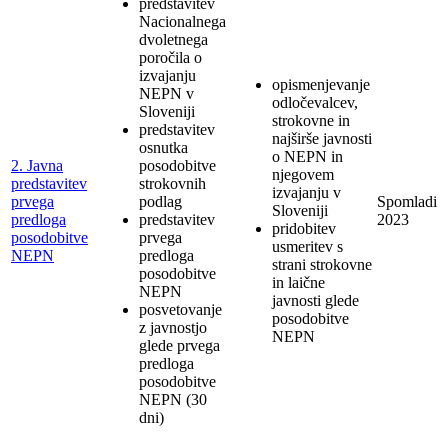
predstavitev
Nacionalnega
dvoletnega
poročila o
izvajanju
opismenjevanje
NEPN v
odločevalcev,
Sloveniji
strokovne in
predstavitev
najširše javnosti
osnutka
o NEPN in
2. Javna
posodobitve
njegovem
predstavitev
strokovnih
izvajanju v
prvega
podlag
Spomladi
Sloveniji
predloga
predstavitev
2023
pridobitev
posodobitve
prvega
usmeritev s
NEPN
predloga
strani strokovne
posodobitve
in laične
NEPN
javnosti glede
posvetovanje
posodobitve
z javnostjo
NEPN
glede prvega
predloga
posodobitve
NEPN (30
dni)