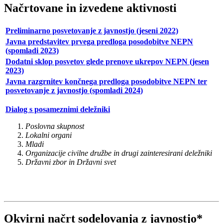
Načrtovane in izvedene aktivnosti
Preliminarno posvetovanje z javnostjo (jeseni 2022)
Javna predstavitev prvega predloga posodobitve NEPN
(spomladi 2023)
Dodatni sklop posvetov glede prenove ukrepov NEPN (jesen
2023)
Javna razgrnitev končnega predloga posodobitve NEPN ter
posvetovanje z javnostjo (spomladi 2024
)
Dialog s posameznimi deležniki
Poslovna skupnost
Lokalni organi
Mladi
Organizacije civilne družbe in drugi zainteresirani deležniki
Državni zbor in Državni svet
Okvirni načrt sodelovanja z javnostjo*