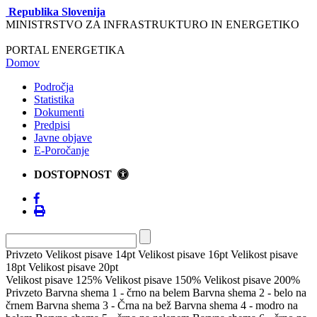
Republika Slovenija
MINISTRSTVO ZA INFRASTRUKTURO IN ENERGETIKO
PORTAL ENERGETIKA
Domov
Področja
Statistika
Dokumenti
Predpisi
Javne objave
E-Poročanje
DOSTOPNOST
Privzeto
Velikost pisave 14pt
Velikost pisave 16pt
Velikost pisave
18pt
Velikost pisave 20pt
Velikost pisave 125%
Velikost pisave 150%
Velikost pisave 200%
Privzeto
Barvna shema 1 - črno na belem
Barvna shema 2 - belo na
črnem
Barvna shema 3 - Črna na bež
Barvna shema 4 - modro na