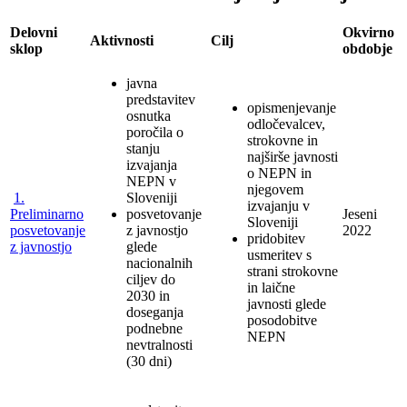
Delovni
Okvirno
Aktivnosti
Cilj
sklop
obdobje
javna
predstavitev
opismenjevanje
osnutka
odločevalcev,
poročila o
strokovne in
stanju
najširše javnosti
izvajanja
o NEPN in
NEPN v
njegovem
1.
Sloveniji
izvajanju v
Preliminarno
posvetovanje
Jeseni
Sloveniji
posvetovanje
z javnostjo
2022
pridobitev
z javnostjo
glede
usmeritev s
nacionalnih
strani strokovne
ciljev do
in laične
2030 in
javnosti glede
doseganja
posodobitve
podnebne
NEPN
nevtralnosti
(30 dni)