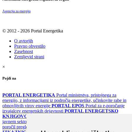
Agencija za energijo
© 2012 - 2026 Portal Energetika
O avtorjih
Pravno obvestilo
Zasebnost
Zemljevid strani
×
Pojdi na
PORTAL ENERGETIKA
Portal ministrstva, pristojnega za
energijo, z informacijami iz področja energetike, učinkovite rabe in
obnovljivih virov energije
PORTAL EPOS
Portal za e-poročanje
izvajalcev energetskih dejavnosti
PORTAL ENERGETSKO
KNJIGOVODSTVO
Portal za poročanje o upravljanju z energijo v
javnem sektorju
PORTAL KLIMATSKI SISTEMI
Register
poročil pregledov klimatskih sistemov
PORTAL ENERGETSKE