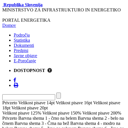
Republika Slovenija
MINISTRSTVO ZA INFRASTRUKTURO IN ENERGETIKO
PORTAL ENERGETIKA
Domov
Področja
Statistika
Dokumenti
Predpisi
Javne objave
E-Poročanje
DOSTOPNOST
Privzeto
Velikost pisave 14pt
Velikost pisave 16pt
Velikost pisave
18pt
Velikost pisave 20pt
Velikost pisave 125%
Velikost pisave 150%
Velikost pisave 200%
Privzeto
Barvna shema 1 - črno na belem
Barvna shema 2 - belo na
črnem
Barvna shema 3 - Črna na bež
Barvna shema 4 - modro na