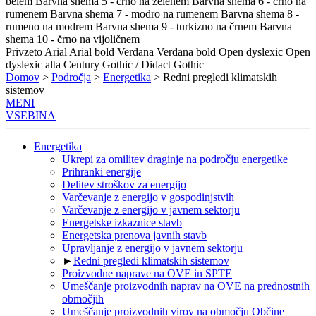
belem
Barvna shema 5 - črno na zelenem
Barvna shema 6 - črno na
rumenem
Barvna shema 7 - modro na rumenem
Barvna shema 8 -
rumeno na modrem
Barvna shema 9 - turkizno na črnem
Barvna
shema 10 - črno na vijoličnem
Privzeto
Arial
Arial bold
Verdana
Verdana bold
Open dyslexic
Open
dyslexic alta
Century Gothic / Didact Gothic
Domov
>
Področja
>
Energetika
> Redni pregledi klimatskih
sistemov
MENI
VSEBINA
Energetika
Ukrepi za omilitev draginje na področju energetike
Prihranki energije
Delitev stroškov za energijo
Varčevanje z energijo v gospodinjstvih
Varčevanje z energijo v javnem sektorju
Energetske izkaznice stavb
Energetska prenova javnih stavb
Upravljanje z energijo v javnem sektorju
►
Redni pregledi klimatskih sistemov
Proizvodne naprave na OVE in SPTE
Umeščanje proizvodnih naprav na OVE na prednostnih
območjih
Umeščanje proizvodnih virov na območju Občine