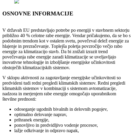
OSNOVNE INFORMACIJE
V državah EU predstavljajo potrebe po energiji v stavbnem sektorju
približno 40 % celotne rabe energije. Vendar pričakujemo, da se bo s
podobnim trendom kot v ostalem svetu, povečeval delež energije za
hlajenje in prezračevanje. Toplejša poletja povzročijo večjo rabo
energije za klimatizacijo stavb. Da bi znižali izrazit trend
povečevanja rabe energije zaradi klimatizacije se uveljavljajo
inovativne tehnologije in izboljšanje energijske učinkovitosti
obstoječih klimatizacijskih sistemov.
V sklopu aktivnosti za zagotavljanje energijske učinkovitosti so
predvideni tudi redni pregledi klimatskih sistemov. Redni pregledi
klimatskih sistemov v kombinaciji s sistemom avtomatizacije,
nadzora in merjenjem rabe energije omogočajo uporabnikom
številne prednosti:
odoseganje ugodnih bivalnih in delovnih pogojev,
optimalno delovanje naprav,
prihranek energije,
ponovljivo in predvidljivo vodenje procesov,
lažje odkrivanje in odpravo napak,