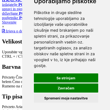
Uporabljamo piškotke
IZKAZNICE
Register energetskih izkaznic - za izdelovalce in
izdajatelje
PORTAL GOV.SI
Osrednje spletno mesto o državni
upravi in njenih storitvah
PORTAL eUPRAVA
Državni portal za
Piškotke in druge sledilne
državljane
PORTAL SPOT
Državni portal za podjetja in
podjetnike
PORTAL OPSI
Državni portal odprtih podatkov
tehnologije uporabljamo za
Slovenije
izboljšanje vaše uporabniške
×
izkušnje med brskanjem po naši
Izjava o dostopnosti
spletni strani, za prikazovanje
Velikost pisave
personaliziranih vsebin oz.
targetiranih oglasov, za analizo
Uporabite vgrajeno funkcijo brskalnika
obiskov naše spletne strani in za
CTRL + / CTRL -
vpogled v to, iz kje prihajajo naši
gostje.
Barvna shema
Privzeto
Črno na belem
Belo na črnem
Črno na bež
Modro na
Se strinjam
belem
Črno na zelenem
Črno na rumenem
Modro na rumenem
Rumeno na modrem
Turkizno na črnem
Črno na vijoličnem
Zavračam
Tip pisave
Spremeni moje nastavitve
Privzeto
Arial
Arial bold
Verdana
Verdana bold
Open dyslexic
Open