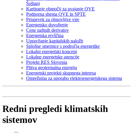
Šoštanj
Kartiranje območij za uvajanje OVE
Podporna shema OVE in SPTE
Prispevek za obnovljive vire
Energetsko dovoljenje
Cene naftnih derivatov
Energetska revščina
Upravljanje kapitalskih naložb
Splošne smernice s področja energetike
Lokalni energetski koncept
Lokalne energetske agencije
Projekt RES Slovenia
Plitva geotermalna energija
Energetski projekti skupnega interesa
Omrežnina za uporabo elektroenergetskega sistema
Redni pregledi klimatskih
sistemov